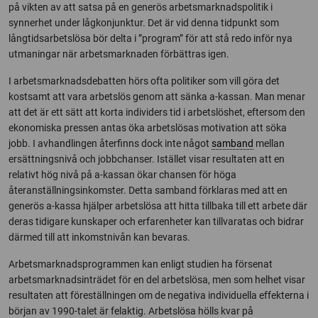
på vikten av att satsa på en generös arbetsmarknadspolitik i
synnerhet under lågkonjunktur. Det är vid denna tidpunkt som
långtidsarbetslösa bör delta i ”program” för att stå redo inför nya
utmaningar när arbetsmarknaden förbättras igen.
I arbetsmarknadsdebatten hörs ofta politiker som vill göra det
kostsamt att vara arbetslös genom att sänka a-kassan. Man menar
att det är ett sätt att korta individers tid i arbetslöshet, eftersom den
ekonomiska pressen antas öka arbetslösas motivation att söka
jobb. I avhandlingen återfinns dock inte något
samband
mellan
ersättningsnivå och jobbchanser. Istället visar resultaten att en
relativt hög nivå på a-kassan ökar chansen för höga
återanställningsinkomster. Detta samband förklaras med att en
generös a-kassa hjälper arbetslösa att hitta tillbaka till ett arbete där
deras tidigare kunskaper och erfarenheter kan tillvaratas och bidrar
därmed till att inkomstnivån kan bevaras.
Arbetsmarknadsprogrammen kan enligt studien ha försenat
arbetsmarknadsinträdet för en del arbetslösa, men som helhet visar
resultaten att föreställningen om de negativa individuella effekterna i
början av 1990-talet är felaktig. Arbetslösa hölls kvar på