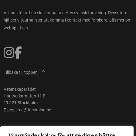
Vi finns för att du ska kunna ta del av svensk forskning. Dessutom
hjälper vi journalister att komma i kontakt med forskare.
Läs mer om
webbplatsen.
Tillbaka till toppen
Vetenskapsrådet
Hantverkargatan 11 B
112 21 Stockholm
E-post:
red@forskning.se
Tillgänglighet