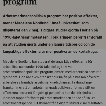
program
Arbetsmarknadspolitiska program har positiva effekter,
menar Madelene Nordlund, Umeå universitet, som
disputerar den 7 maj. Tidigare studier gjorda i början på
1990-talet visar motsatsen. Förklaringen beror framförallt
på att studien gjorts under en längre tidsperiod och de
långsiktiga effekterna är mer positiva än de kortsiktiga.
Madelene Nordlund har studerat de långsiktiga effekterna för
arbetslösa som under 1990-talet deltog i aktiva
arbetsmarknadspolitiska program jämfört med arbetslösa som inte
gjorde det. Hon har även granskat hur nivån på a-kassan påverkat
arbetslösas framtida arbetsmarknadschanser. I avhandlingen
framkommer att om arbetsmarknadspolitiken utformas rätt och
effekterna ses ur ett långsiktigt perspektiv kan den förhindra att
individer tappar fotfästet på arbetsmarknaden när de går in i en
arbetslöshetsperiod. Till skillnad från tidigare studier visar resultaten