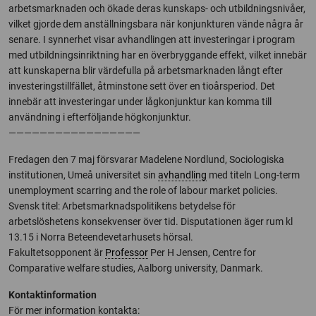
arbetsmarknaden och ökade deras kunskaps- och utbildningsnivåer,
vilket gjorde dem anställningsbara när konjunkturen vände några år
senare. I synnerhet visar avhandlingen att investeringar i program
med utbildningsinriktning har en överbryggande effekt, vilket innebär
att kunskaperna blir värdefulla på arbetsmarknaden långt efter
investeringstillfället, åtminstone sett över en tioårsperiod. Det
innebär att investeringar under lågkonjunktur kan komma till
användning i efterföljande högkonjunktur.
—————————————————
Fredagen den 7 maj försvarar Madelene Nordlund, Sociologiska
institutionen, Umeå universitet sin
avhandling
med titeln Long-term
unemployment scarring and the role of labour market policies.
Svensk titel: Arbetsmarknadspolitikens betydelse för
arbetslöshetens konsekvenser över tid. Disputationen äger rum kl
13.15 i Norra Beteendevetarhusets hörsal.
Fakultetsopponent är
Professor
Per H Jensen, Centre for
Comparative welfare studies, Aalborg university, Danmark.
Kontaktinformation
För mer information kontakta: