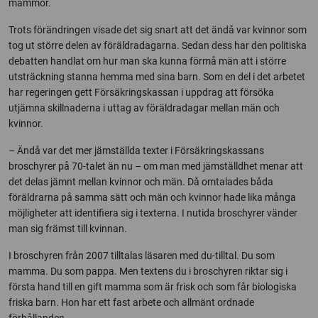
mammor.
Trots förändringen visade det sig snart att det ändå var kvinnor som
tog ut större delen av föräldradagarna. Sedan dess har den politiska
debatten handlat om hur man ska kunna förmå män att i större
utsträckning stanna hemma med sina barn. Som en del i det arbetet
har regeringen gett Försäkringskassan i uppdrag att försöka
utjämna skillnaderna i uttag av föräldradagar mellan män och
kvinnor.
– Ändå var det mer jämställda texter i Försäkringskassans
broschyrer på 70-talet än nu – om man med jämställdhet menar att
det delas jämnt mellan kvinnor och män. Då omtalades båda
föräldrarna på samma sätt och män och kvinnor hade lika många
möjligheter att identifiera sig i texterna. I nutida broschyrer vänder
man sig främst till kvinnan.
I broschyren från 2007 tilltalas läsaren med du-tilltal. Du som
mamma. Du som pappa. Men textens du i broschyren riktar sig i
första hand till en gift mamma som är frisk och som får biologiska
friska barn. Hon har ett fast arbete och allmänt ordnade