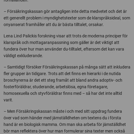
förhållanden.
– Försäkringskassan gör antagligen inte detta medvetet och det är
ett generellt problem i myndighetstexter som de klarspråksideal, som
onyanserat framhåller att du är bästa tilltalet, orsakar.
Lena Lind Palickis forskning visar att trots de moderna principer för
klarspråk och mottagaranpassning som gäller är det viktigt att
fundera över hur man använder du-tilltalet, eftersom det kan vara
väldigt exkluderande.
– Samtidigt försöker Försäkringskassan på många sätt att inkludera
fler grupper än tidigare. Trots att det finns en hierarki i de nutida
broschyrerna är det ett steg framåt att bland andra adoptiv- och
fosterföräldrar, studerande, arbetslösa, egna företagare,
homosexuella och styvföräldrar finns med – så har det inte alltid
varit.
– Men Försäkringskassan måste i och med sitt uppdrag fundera
över vad som händer med jämställdheten om textens du i första
hand är en biologisk mamma. Om man ska arbeta för jämställdhet
bör man reflektera över hur man formulerar sina texter men också