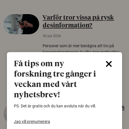
Varför tror vissa på rysk
desinformation?
30 juli 2026
Personer som är mer benägna att tro på
konspirationsteorier är ofta mer mottagliga
för rysk desinformation. Det visar en studie
Få tips om ny
från Försvarshögskolan med deltagare i fyra
europeiska länder.
forskning tre gånger i
Säkerhetspolitik
veckan med vårt
nyhetsbrev!
PS. Det är gratis och du kan avsluta när du vill.
Gammalt skinn var Sveriges
äldsta sko
Jag vill prenumerera
22 juni 2026