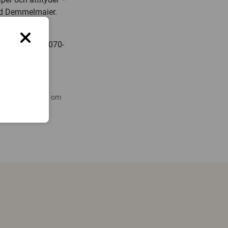
rid Demmelmaier.
18-471 34 16, 070-
 nyare forskning om