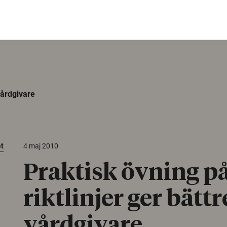
vårdgivare
et
4 maj 2010
Praktisk övning p
riktlinjer ger bättr
vårdgivare