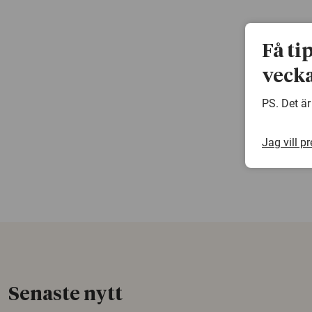
Få ti
vecka
PS. Det är
Jag vill p
Senaste nytt