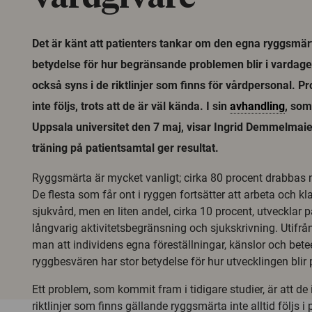
Det är känt att patienters tankar om den egna ryggsmär
betydelse för hur begränsande problemen blir i vardag
också syns i de riktlinjer som finns för vårdpersonal. P
inte följs, trots att de är väl kända. I sin
avhandling
, som
Uppsala universitet den 7 maj, visar Ingrid Demmelmaie
träning på patientsamtal ger resultat.
Ryggsmärta är mycket vanligt; cirka 80 procent drabbas n
De flesta som får ont i ryggen fortsätter att arbeta och kl
sjukvård, men en liten andel, cirka 10 procent, utvecklar
långvarig aktivitetsbegränsning och sjukskrivning. Utifrån
man att individens egna föreställningar, känslor och bet
ryggbesvären har stor betydelse för hur utvecklingen blir p
Ett problem, som kommit fram i tidigare studier, är att de 
riktlinjer som finns gällande ryggsmärta inte alltid följs i