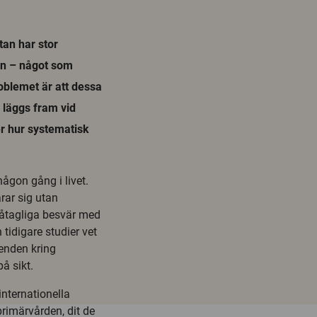
tan har stor
en – något som
roblemet är att dessa
 läggs fram vid
r hur systematisk
ågon gång i livet.
arar sig utan
 påtagliga besvär med
 tidigare studier vet
eenden kring
å sikt.
internationella
 primärvården, dit de