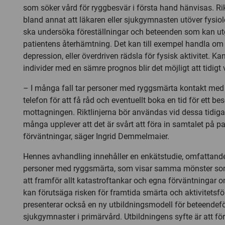
som söker vård för ryggbesvär i första hand hänvisas. Rik
bland annat att läkaren eller sjukgymnasten utöver fysio
ska undersöka föreställningar och beteenden som kan utg
patientens återhämtning. Det kan till exempel handla om
depression, eller överdriven rädsla för fysisk aktivitet. Ka
individer med en sämre prognos blir det möjligt att tidigt v
– I många fall tar personer med ryggsmärta kontakt med
telefon för att få råd och eventuellt boka en tid för ett be
mottagningen. Riktlinjerna bör användas vid dessa tidig
många upplever att det är svårt att föra in samtalet på p
förväntningar, säger Ingrid Demmelmaier.
Hennes avhandling innehåller en enkätstudie, omfattand
personer med ryggsmärta, som visar samma mönster som 
att framför allt katastroftankar och egna förväntningar 
kan förutsäga risken för framtida smärta och aktivitets
presenterar också en ny utbildningsmodell för beteendef
sjukgymnaster i primärvård. Utbildningens syfte är att fö