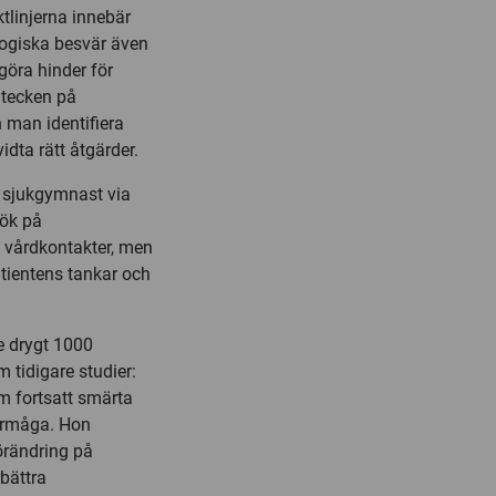
tlinjerna innebär
logiska besvär även
öra hinder för
 tecken på
n man identifiera
idta rätt åtgärder.
 sjukgymnast via
sök på
a vårdkontakter, men
atientens tankar och
e drygt 1000
tidigare studier:
om fortsatt smärta
förmåga. Hon
örändring på
rbättra