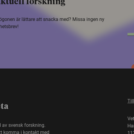
ktuell forskning
i ögonen är lättare att snacka med? Missa ingen ny
hetsbrev!
Til
eta
Ve
el av svensk forskning.
Ha
att komma i kontakt med
11