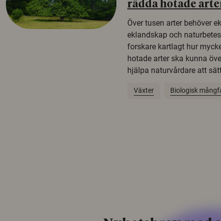
rädda hotade arte
Över tusen arter behöver e
eklandskap och naturbetesma
forskare kartlagt hur mycke
hotade arter ska kunna öv
hjälpa naturvårdare att sätta
Växter
Biologisk mångf