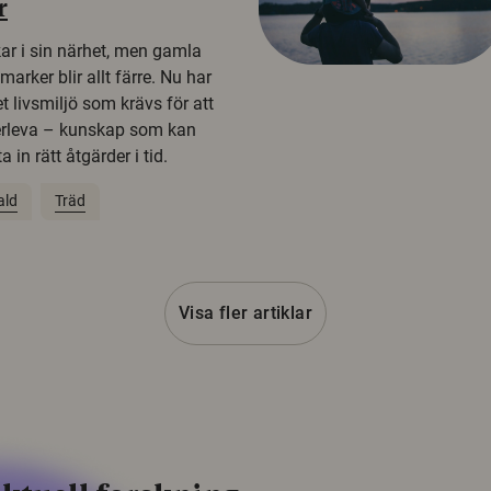
r
kar i sin närhet, men gamla
rker blir allt färre. Nu har
t livsmiljö som krävs för att
erleva – kunskap som kan
 in rätt åtgärder i tid.
ald
Träd
Visa fler artiklar