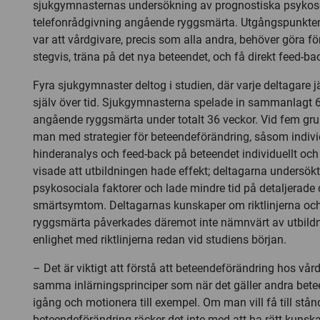
sjukgymnasternas undersökning av prognostiska psykosoc
telefonrådgivning angående ryggsmärta. Utgångspunkten
var att vårdgivare, precis som alla andra, behöver göra f
stegvis, träna på det nya beteendet, och få direkt feed-ba
Fyra sjukgymnaster deltog i studien, där varje deltagare
själv över tid. Sjukgymnasterna spelade in sammanlagt 
angående ryggsmärta under totalt 36 veckor. Vid fem gru
man med strategier för beteendeförändring, såsom indivi
hinderanalys och feed-back på beteendet individuellt och 
visade att utbildningen hade effekt; deltagarna undersökt
psykosociala faktorer och lade mindre tid på detaljerade
smärtsymtom. Deltagarnas kunskaper om riktlinjerna och d
ryggsmärta påverkades däremot inte nämnvärt av utbildni
enlighet med riktlinjerna redan vid studiens början.
– Det är viktigt att förstå att beteendeförändring hos vå
samma inlärningsprinciper som när det gäller andra bet
igång och motionera till exempel. Om man vill få till stån
beteendeförändring räcker det inte med att ha rätt kunska