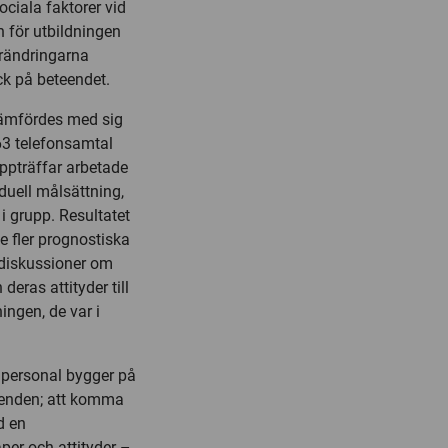
iala faktorer vid
 för utbildningen
örändringarna
ck på beteendet.
 jämfördes med sig
63 telefonsamtal
ppträffar arbetade
duell målsättning,
i grupp. Resultatet
e fler prognostiska
 diskussioner om
eras attityder till
ngen, de var i
rdpersonal bygger på
eenden; att komma
d en
per och attityder –