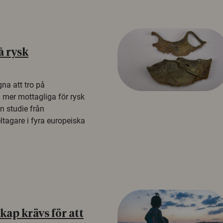
å rysk
na att tro på
a mer mottagliga för rysk
n studie från
tagare i fyra europeiska
ap krävs för att