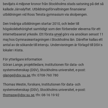
beviljats 4 miljoner kronor från Stockholms stads satsning på det så
kallade Järvalyftet. Utbildningsförvaltningen finansierar
utbildningen vid Ross Tensta gymnasium via skolpengen.
Den treåriga utbildningen startar 2010, och leder till
högskolebehörighet samtidigt som den förbereder eleverna för ett
internetbaserat yrkesliv. Ett första
urval
görs via ansökan senast 11
maj hos Gymnasieantagningen i Stockholms län. Därefter kallas ett
antal av de sökande till intervju. Undervisningen är förlagd till DSV:s
lokaler i Kista.
För ytterligare information
Göran Lange, projektledare, Institutionen för data- och
systemvetenskap (DSV), Stockholms universitet, e-post:
glange@dsv.su.se
, tfn: 0708-760 780
Thomas Westin, forskare, Institutionen för data- och
systemvetenskap (DSV), Stockholms universitet, e-post:
thomasw@dsv.su.se
, tfn: 08-16 19 92