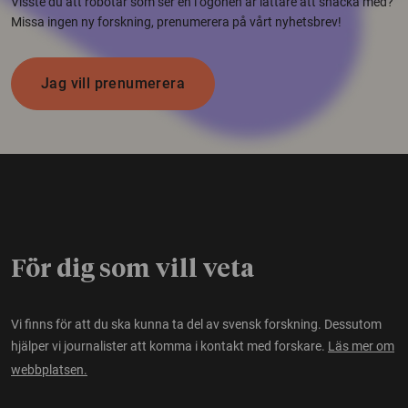
Visste du att robotar som ser en i ögonen är lättare att snacka med?
Missa ingen ny forskning, prenumerera på vårt nyhetsbrev!
Jag vill prenumerera
För dig som vill veta
Vi finns för att du ska kunna ta del av svensk forskning. Dessutom
hjälper vi journalister att komma i kontakt med forskare.
Läs mer om
webbplatsen.