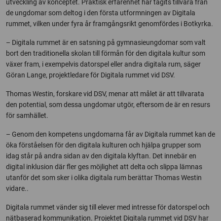
utveckling av konceptet. Praktisk erfarenhet har tagits tillvara från
de ungdomar som deltog i den första utformningen av Digitala
rummet, vilken under fyra år framgångsrikt genomfördes i Botkyrka.
– Digitala rummet är en satsning på gymnasieungdomar som valt
bort den traditionella skolan till förmån för den digitala kultur som
växer fram, i exempelvis datorspel eller andra digitala rum, säger
Göran Lange, projektledare för Digitala rummet vid DSV.
Thomas Westin, forskare vid DSV, menar att målet är att tillvarata
den potential, som dessa ungdomar utgör, eftersom de är en resurs
för samhället.
– Genom den kompetens ungdomarna får av Digitala rummet kan de
öka förståelsen för den digitala kulturen och hjälpa grupper som
idag står på andra sidan av den digitala klyftan. Det innebär en
digital inklusion där fler ges möjlighet att delta och slippa lämnas
utanför det som sker i olika digitala rum berättar Thomas Westin
vidare..
Digitala rummet vänder sig till elever med intresse för datorspel och
nätbaserad kommunikation. Projektet Digitala rummet vid DSV har