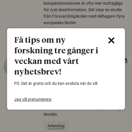
konspirationsteorier är ofta mer mottagliga
för rysk desinformation. Det visar en studie
från Försvarshögskolan med deltagare i fyra
europeiska länder.
Säkerhetspolitik
Få tips om ny
forskning tre gånger i
Gammalt skinn var Sveriges
veckan med vårt
äldsta sko
nyhetsbrev!
22 juni 2026
PS. Det är gratis och du kan avsluta när du vill.
Det som arkeologer länge trodde var en
björnfäll visar sig vara delar av en 2000 år
Jag vill prenumerera
gammal sko. Fyndet bär spår av romerskt
skomode och beskrivs som mycket ovanligt i
Norden.
Arkeologi