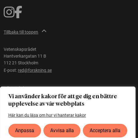
Tillbaka till toppen
Vetenskapsrådet
Hantverkargatan 11 B
112 21 Stockholm
E-post:
red@forskning.se
Tillgänglighet
Vi använder kakor för att ge dig en bättre
upplevelse av vår webbplats
Ett initiativ av
Vetenskapsrådet
Här kan du läsa om hur vi hanterar kakor
Anpassa
Avvisa alla
Acceptera alla