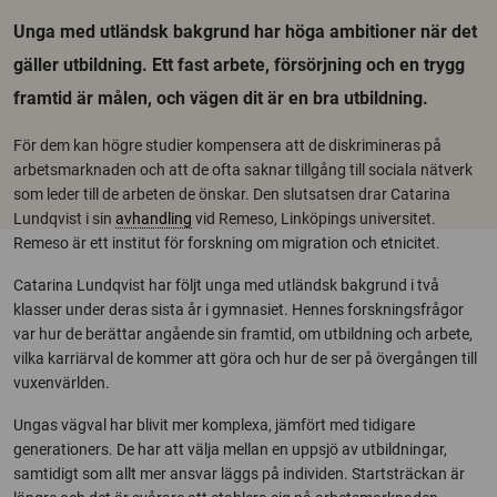
Unga med utländsk bakgrund har höga ambitioner när det
gäller utbildning. Ett fast arbete, försörjning och en trygg
framtid är målen, och vägen dit är en bra utbildning.
För dem kan högre studier kompensera att de diskrimineras på
arbetsmarknaden och att de ofta saknar tillgång till sociala nätverk
som leder till de arbeten de önskar. Den slutsatsen drar Catarina
Lundqvist i sin
avhandling
vid Remeso, Linköpings universitet.
Remeso är ett institut för forskning om migration och etnicitet.
Catarina Lundqvist har följt unga med utländsk bakgrund i två
klasser under deras sista år i gymnasiet. Hennes forskningsfrågor
var hur de berättar angående sin framtid, om utbildning och arbete,
vilka karriärval de kommer att göra och hur de ser på övergången till
vuxenvärlden.
Ungas vägval har blivit mer komplexa, jämfört med tidigare
generationers. De har att välja mellan en uppsjö av utbildningar,
samtidigt som allt mer ansvar läggs på individen. Startsträckan är