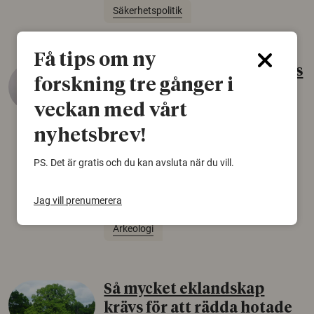
Säkerhetspolitik
Få tips om ny
Gammalt skinn var Sveriges
forskning tre gånger i
äldsta sko
veckan med vårt
22 juni 2026
nyhetsbrev!
Det som arkeologer länge trodde var en
björnfäll visar sig vara delar av en 2000 år
PS. Det är gratis och du kan avsluta när du vill.
gammal sko. Fyndet bär spår av romerskt
skomode och beskrivs som mycket ovanligt i
Jag vill prenumerera
Norden.
Arkeologi
Så mycket eklandskap
krävs för att rädda hotade