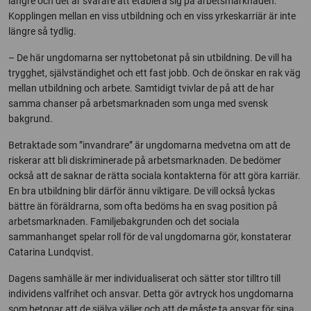
längre och det är svårare att etablera sig på arbetsmarknaden.
Kopplingen mellan en viss utbildning och en viss yrkeskarriär är inte
längre så tydlig.
– De här ungdomarna ser nyttobetonat på sin utbildning. De vill ha
trygghet, självständighet och ett fast jobb. Och de önskar en rak väg
mellan utbildning och arbete. Samtidigt tvivlar de på att de har
samma chanser på arbetsmarknaden som unga med svensk
bakgrund.
Betraktade som ”invandrare” är ungdomarna medvetna om att de
riskerar att bli diskriminerade på arbetsmarknaden. De bedömer
också att de saknar de rätta sociala kontakterna för att göra karriär.
En bra utbildning blir därför ännu viktigare. De vill också lyckas
bättre än föräldrarna, som ofta bedöms ha en svag position på
arbetsmarknaden. Familjebakgrunden och det sociala
sammanhanget spelar roll för de val ungdomarna gör, konstaterar
Catarina Lundqvist.
Dagens samhälle är mer individualiserat och sätter stor tilltro till
individens valfrihet och ansvar. Detta gör avtryck hos ungdomarna
som betonar att de själva väljer och att de måste ta ansvar för sina