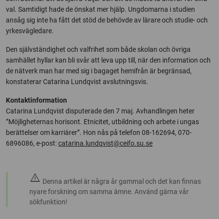
val. Samtidigt hade de önskat mer hjälp. Ungdomarna i studien
ansåg sig inte ha fått det stöd de behövde av lärare och studie- och
yrkesvägledare.
Den självständighet och valfrihet som både skolan och övriga
samhället hyllar kan bli svår att leva upp till, när den information och
de nätverk man har med sig i bagaget hemifrån är begränsad,
konstaterar Catarina Lundqvist avslutningsvis.
Kontaktinformation
Catarina Lundqvist disputerade den 7 maj. Avhandlingen heter
”Möjligheternas horisont. Etnicitet, utbildning och arbete i ungas
berättelser om karriärer”. Hon nås på telefon 08-162694, 070-
6896086, e-post:
catarina.lundqvist@ceifo.su.se
warning
Denna artikel är några år gammal och det kan finnas
nyare forskning om samma ämne. Använd gärna vår
sökfunktion!