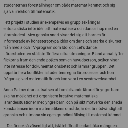
studenternas föreställningar om både matematikämnet och sig
själva i relation till matematik.
I ett projekt i studien är exempelvis en grupp sexåringar
entusiastiska inför idén att matematisera och dansa ihop med en
lärarstudent. Men ganska snart visar det sig att barnen är
informerade av könsstereotypa idéer om dans och starka diskurser
från media och TV-program som Idol och Let’s dance.
Lärarstudenten ställs inför flera olika utmaningar: Bland annat lyfter
flickorna fram den enda pojken som en huvudperson, pojken visar
inte intresse för dokumentationsbetet och lämnar gruppen. Det
uppstår flera konflikter i studentens egna lärprocesser och hon
frågar sig vad matematik är och kan vara i en sexårsverksamhet.
Anna Palmer drar slutsatsen att om blivande lärare för yngre barn
ska ha möjlighet att organisera kreativa matematiska
lärandesituationer med yngre barn, och på sikt motverka den sneda
könsbalansen inom matematikens område, är det är nödvändigt att
granska och utmana sin egen grundinställning till matematikämnet
– Det är också väsentligt att, istället för att endast öka mängden