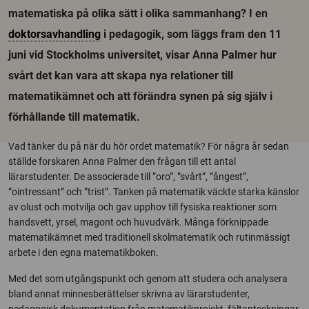
matematiska på olika sätt i olika sammanhang? I en
doktorsavhandling
i pedagogik, som läggs fram den 11
juni vid Stockholms universitet, visar Anna Palmer hur
svårt det kan vara att skapa nya relationer till
matematikämnet och att förändra synen på sig själv i
förhållande till matematik.
Vad tänker du på när du hör ordet matematik? För några år sedan
ställde forskaren Anna Palmer den frågan till ett antal
lärarstudenter. De associerade till ”oro”, ”svårt”, ”ångest”,
”ointressant” och ”trist”. Tanken på matematik väckte starka känslor
av olust och motvilja och gav upphov till fysiska reaktioner som
handsvett, yrsel, magont och huvudvärk. Många förknippade
matematikämnet med traditionell skolmatematik och rutinmässigt
arbete i den egna matematikboken.
Med det som utgångspunkt och genom att studera och analysera
bland annat minnesberättelser skrivna av lärarstudenter,