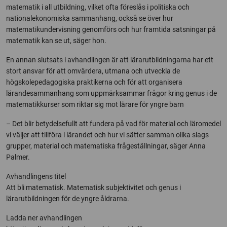
matematik i all utbildning, vilket ofta föreslås i politiska och
nationalekonomiska sammanhang, också se över hur
matematikundervisning genomförs och hur framtida satsningar på
matematik kan se ut, säger hon.
En annan slutsats i avhandlingen är att lärarutbildningarna har ett
stort ansvar för att omvärdera, utmana och utveckla de
högskolepedagogiska praktikerna och för att organisera
lärandesammanhang som uppmärksammar frågor kring genus i de
matematikkurser som riktar sig mot lärare för yngre barn
– Det blir betydelsefullt att fundera på vad för material och läromedel
vi väljer att tillföra i lärandet och hur vi sätter samman olika slags
grupper, material och matematiska frågeställningar, säger Anna
Palmer.
Avhandlingens titel
Att bli matematisk. Matematisk subjektivitet och genus i
lärarutbildningen för de yngre åldrarna.
Ladda ner avhandlingen