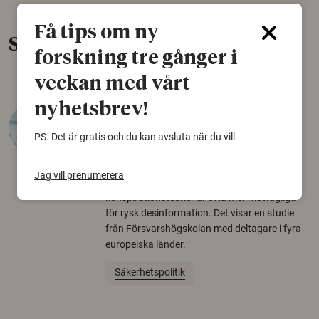
Få tips om ny
Senaste nytt
forskning tre gånger i
veckan med vårt
nyhetsbrev!
Varför tror vissa på rysk
desinformation?
PS. Det är gratis och du kan avsluta när du vill.
30 juli 2026
Jag vill prenumerera
Personer som är mer benägna att tro på
konspirationsteorier är ofta mer mottagliga
för rysk desinformation. Det visar en studie
från Försvarshögskolan med deltagare i fyra
europeiska länder.
Säkerhetspolitik