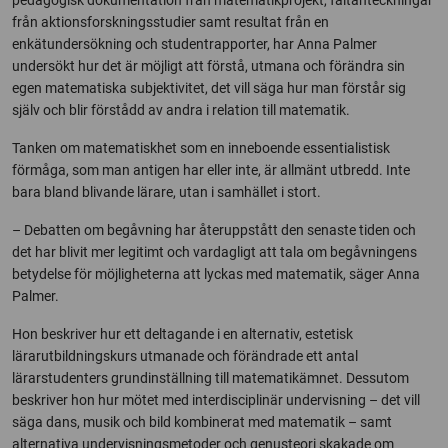
pedagogisk dokumentation från matematikprojekt, fältanteckningar
från aktionsforskningsstudier samt resultat från en
enkätundersökning och studentrapporter, har Anna Palmer
undersökt hur det är möjligt att förstå, utmana och förändra sin
egen matematiska subjektivitet, det vill säga hur man förstår sig
själv och blir förstådd av andra i relation till matematik.
Tanken om matematiskhet som en inneboende essentialistisk
förmåga, som man antigen har eller inte, är allmänt utbredd. Inte
bara bland blivande lärare, utan i samhället i stort.
– Debatten om begåvning har återuppstått den senaste tiden och
det har blivit mer legitimt och vardagligt att tala om begåvningens
betydelse för möjligheterna att lyckas med matematik, säger Anna
Palmer.
Hon beskriver hur ett deltagande i en alternativ, estetisk
lärarutbildningskurs utmanade och förändrade ett antal
lärarstudenters grundinställning till matematikämnet. Dessutom
beskriver hon hur mötet med interdisciplinär undervisning – det vill
säga dans, musik och bild kombinerat med matematik – samt
alternativa undervisningsmetoder och genusteori skakade om