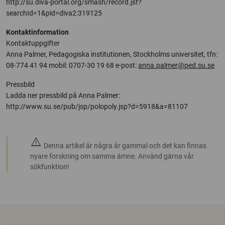
http://su.diva-portal.org/smash/record.jsf?
searchId=1&pid=diva2:319125
Kontaktinformation
Kontaktuppgifter
Anna Palmer, Pedagogiska institutionen, Stockholms universitet, tfn:
08-774 41 94 mobil: 0707-30 19 68 e-post:
anna.palmer@ped.su.se
Pressbild
Ladda ner pressbild på Anna Palmer:
http://www.su.se/pub/jsp/polopoly.jsp?d=5918&a=81107
warning
Denna artikel är några år gammal och det kan finnas
nyare forskning om samma ämne. Använd gärna vår
sökfunktion!