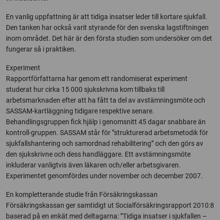
En vanlig uppfattning är att tidiga insatser leder till kortare sjukfall.
Den tanken har också varit styrande för den svenska lagstiftningen
inom området. Det här är den första studien som undersöker om det
fungerar så i praktiken.
Experiment
Rapportförfattarna har genom ett randomiserat experiment
studerat hur cirka 15 000 sjukskrivna kom tillbaks till
arbetsmarknaden efter att ha fått ta del av avstämningsmöte och
SASSAM-kartläggning tidigare respektive senare.
Behandlingsgruppen fick hjälp i genomsnitt 45 dagar snabbare än
kontroll-gruppen. SASSAM står för ”strukturerad arbetsmetodik för
sjukfallshantering och samordnad rehabilitering” och den görs av
den sjukskrivne och dess handläggare. Ett avstämningsmöte
inkluderar vanligtvis även läkaren och/eller arbetsgivaren.
Experimentet genomfördes under november och december 2007.
En kompletterande studie från Försäkringskassan
Försäkringskassan ger samtidigt ut Socialförsäkringsrapport 2010:8
baserad på en enkät med deltagarna: ”Tidiga insatser i sjukfallen –