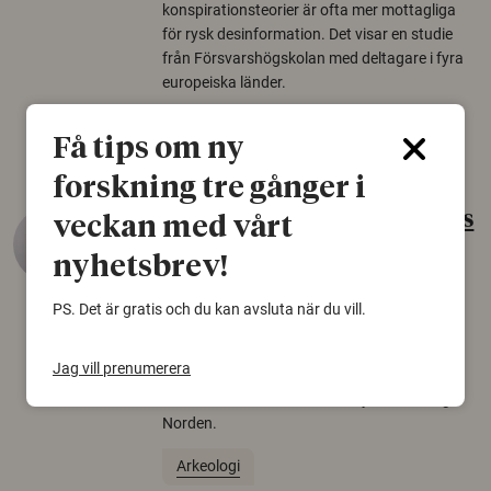
konspirationsteorier är ofta mer mottagliga
för rysk desinformation. Det visar en studie
från Försvarshögskolan med deltagare i fyra
europeiska länder.
Säkerhetspolitik
Få tips om ny
forskning tre gånger i
Gammalt skinn var Sveriges
veckan med vårt
äldsta sko
nyhetsbrev!
22 juni 2026
PS. Det är gratis och du kan avsluta när du vill.
Det som arkeologer länge trodde var en
björnfäll visar sig vara delar av en 2000 år
Jag vill prenumerera
gammal sko. Fyndet bär spår av romerskt
skomode och beskrivs som mycket ovanligt i
Norden.
Arkeologi