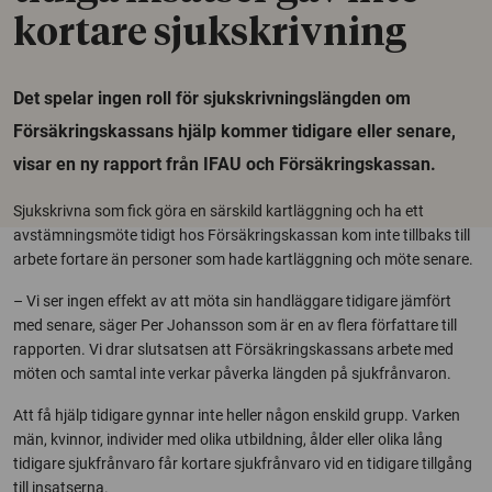
kortare sjukskrivning
Det spelar ingen roll för sjukskrivningslängden om
Försäkringskassans hjälp kommer tidigare eller senare,
visar en ny rapport från IFAU och Försäkringskassan.
Sjukskrivna som fick göra en särskild kartläggning och ha ett
avstämningsmöte tidigt hos Försäkringskassan kom inte tillbaks till
arbete fortare än personer som hade kartläggning och möte senare.
– Vi ser ingen effekt av att möta sin handläggare tidigare jämfört
med senare, säger Per Johansson som är en av flera författare till
rapporten. Vi drar slutsatsen att Försäkringskassans arbete med
möten och samtal inte verkar påverka längden på sjukfrånvaron.
Att få hjälp tidigare gynnar inte heller någon enskild grupp. Varken
män, kvinnor, individer med olika utbildning, ålder eller olika lång
tidigare sjukfrånvaro får kortare sjukfrånvaro vid en tidigare tillgång
till insatserna.