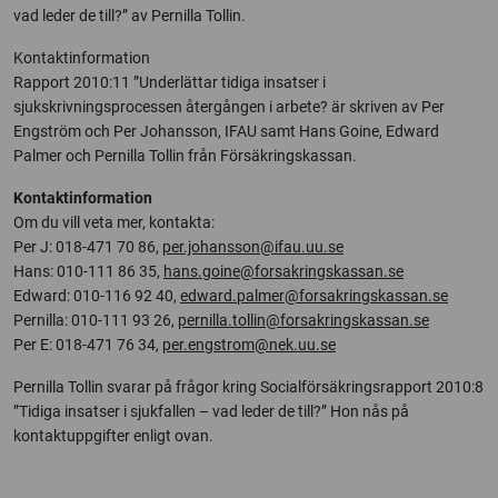
vad leder de till?” av Pernilla Tollin.
Kontaktinformation
Rapport 2010:11 ”Underlättar tidiga insatser i
sjukskrivningsprocessen återgången i arbete? är skriven av Per
Engström och Per Johansson, IFAU samt Hans Goine, Edward
Palmer och Pernilla Tollin från Försäkringskassan.
Kontaktinformation
Om du vill veta mer, kontakta:
Per J: 018-471 70 86,
per.johansson@ifau.uu.se
Hans: 010-111 86 35,
hans.goine@forsakringskassan.se
Edward: 010-116 92 40,
edward.palmer@forsakringskassan.se
Pernilla: 010-111 93 26,
pernilla.tollin@forsakringskassan.se
Per E: 018-471 76 34,
per.engstrom@nek.uu.se
Pernilla Tollin svarar på frågor kring Socialförsäkringsrapport 2010:8
”Tidiga insatser i sjukfallen – vad leder de till?” Hon nås på
kontaktuppgifter enligt ovan.