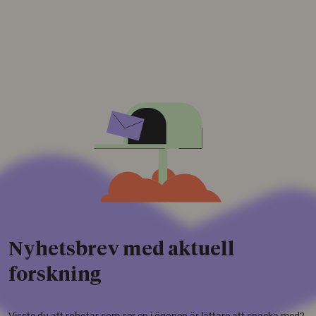
Nyhetsbrev med aktuell
forskning
Visste du att robotar som ser en i ögonen är lättare att snacka med?