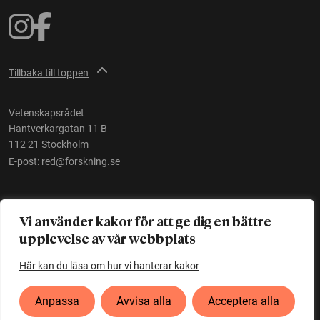
Tillbaka till toppen
Vetenskapsrådet
Hantverkargatan 11 B
112 21 Stockholm
E-post:
red@forskning.se
Tillgänglighet
Vi använder kakor för att ge dig en bättre
upplevelse av vår webbplats
Ett initiativ av
Vetenskapsrådet
Här kan du läsa om hur vi hanterar kakor
Anpassa
Avvisa alla
Acceptera alla