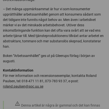
– Det många uppmärksammat är hur vi som konsumenter
upprätthåller arbetssamhället genom att konsumera sådant som
det tidigare inte funnits något behov av. Men även i arbetslivet
märker vi av det minskade arbetsbehovet. Utöver dess
inkomstbringande funktion kan det ofta vara svårt att se vad ens
arbete tjänar till. Med tjänsteproduktionens tillväxt antar arbetet en
abstraktare, tommare och mer substanslös skepnad, konstaterar
han.
Boken ”Arbetssamhället” ges ut på Gleerups förlag i början av
augusti.
Kontaktinformation
För mer information och recensionsexemplar, kontakta Roland
Paulsen, tel: 018-471 11 81, 073-783 93 37, e-post:
roland.paulsen@soc.uu.se
warning
Denna artikel är några år gammal och det kan finnas