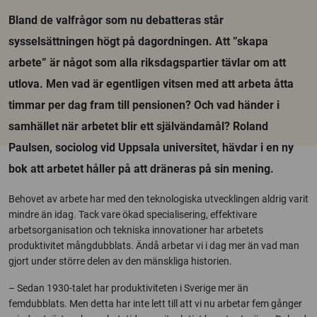
Bland de valfrågor som nu debatteras står
sysselsättningen högt på dagordningen. Att ”skapa
arbete” är något som alla riksdagspartier tävlar om att
utlova. Men vad är egentligen vitsen med att arbeta åtta
timmar per dag fram till pensionen? Och vad händer i
samhället när arbetet blir ett självändamål? Roland
Paulsen, sociolog vid Uppsala universitet, hävdar i en ny
bok att arbetet håller på att dräneras på sin mening.
Behovet av arbete har med den teknologiska utvecklingen aldrig varit
mindre än idag. Tack vare ökad specialisering, effektivare
arbetsorganisation och tekniska innovationer har arbetets
produktivitet mångdubblats. Ändå arbetar vi i dag mer än vad man
gjort under större delen av den mänskliga historien.
– Sedan 1930-talet har produktiviteten i Sverige mer än
femdubblats. Men detta har inte lett till att vi nu arbetar fem gånger