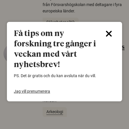
från Försvarshögskolan med deltagare i fyra
europeiska länder.
Säkerhetspolitik
Få tips om ny
forskning tre gånger i
Gammalt skinn var Sveriges
veckan med vårt
äldsta sko
nyhetsbrev!
22 juni 2026
Det som arkeologer länge trodde var en
PS. Det är gratis och du kan avsluta när du vill.
björnfäll visar sig vara delar av en 2000 år
gammal sko. Fyndet bär spår av romerskt
Jag vill prenumerera
skomode och beskrivs som mycket ovanligt i
Norden.
Arkeologi