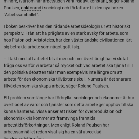
mindre, tvärtom har arbetstiden varit relativt konstant, säger Roland
Paulsen,
doktorand
i sociologi och författare till den nya boken
”Arbetssamhället”.
I boken beskriver han den rådande arbetsideologin ur ett historiskt
perspektiv. Från att ha präglats av en stark avsky för arbete, som
hos Platon och Aristoteles, har den västerländska civilisationen lärt
sig betrakta arbete som något gott i sig.
– I takt med att arbetet blivit mer och mer överflödigt har vi slutat
fråga oss varför vi arbetar så mycket och vad arbetet ska tjäna till. I
den politiska debatten talar man exempelvis inte längre om att
arbeta för den ekonomiska tillväxtens skull. Numera är det snarare
tillväxten som ska skapa arbete, säger Roland Paulsen.
Ett problem som länge har förbryllat sociologer och ekonomer är hur
överflödet av varor och tjänster som detta arbete ger upphov till ska
kunna hanteras. Vissa anser att risken för överproduktion och
ekonomisk kris kommer att framtvinga framtida
arbetstidsförkortningar. Men enligt Roland Paulsen har
arbetssamhället redan visat sig ha en väl utvecklad
överlevnadsförmåga.