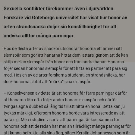
Sexuella konflikter förekommer även i djurvärlden.
Forskare vid Göteborgs universitet har visat hur honor av
arten strandsnäcka döljer sin könstillhörighet för att
undvika alltför många parningar.
Hos de flesta arter av snäckor utsöndrar honorna ett ämne i sitt
slemspår som gör att hanarna hittar dem lättare, genom att de kan
skilja mellan slemspår från honor och från andra hanar. Hanarna
följer sedan honornas slemspår för att hitta en partner att para sig
med. Hos en av de arter forskarna studerat, en strandsnäcka, har
dock honorna slutat att ”märka” sina slemspår.
– Konsekvensen av detta är att honorna får färre parningar därför
att hanarna lika ofta följer andra hanars slemspår och därför
tvingas ägna dubbelt så lång tid till att hitta en hona. Detta kan ju
tyckas märkligt, eftersom honorna borde vara intresserade av att
para sig. Men i studien visar vi att parningar är kostsamma för
honorna och att de redan har mer än tillräckligt många parningar för
att kunna befrukta alla sina ägg, säger Kerstin Johannesson som är