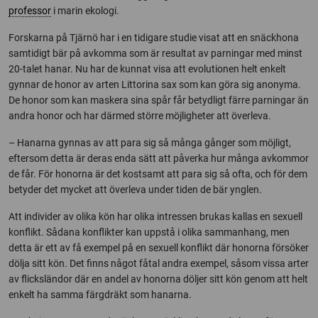
professor
i marin ekologi.
Forskarna på Tjärnö har i en tidigare studie visat att en snäckhona
samtidigt bär på avkomma som är resultat av parningar med minst
20-talet hanar. Nu har de kunnat visa att evolutionen helt enkelt
gynnar de honor av arten Littorina sax som kan göra sig anonyma.
De honor som kan maskera sina spår får betydligt färre parningar än
andra honor och har därmed större möjligheter att överleva.
– Hanarna gynnas av att para sig så många gånger som möjligt,
eftersom detta är deras enda sätt att påverka hur många avkommor
de får. För honorna är det kostsamt att para sig så ofta, och för dem
betyder det mycket att överleva under tiden de bär ynglen.
Att individer av olika kön har olika intressen brukas kallas en sexuell
konflikt. Sådana konflikter kan uppstå i olika sammanhang, men
detta är ett av få exempel på en sexuell konflikt där honorna försöker
dölja sitt kön. Det finns något fåtal andra exempel, såsom vissa arter
av flicksländor där en andel av honorna döljer sitt kön genom att helt
enkelt ha samma färgdräkt som hanarna.