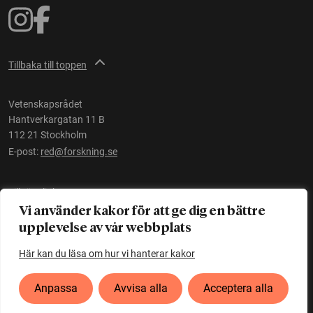
Tillbaka till toppen
Vetenskapsrådet
Hantverkargatan 11 B
112 21 Stockholm
E-post:
red@forskning.se
Tillgänglighet
Vi använder kakor för att ge dig en bättre
upplevelse av vår webbplats
Ett initiativ av
Vetenskapsrådet
Här kan du läsa om hur vi hanterar kakor
Anpassa
Avvisa alla
Acceptera alla