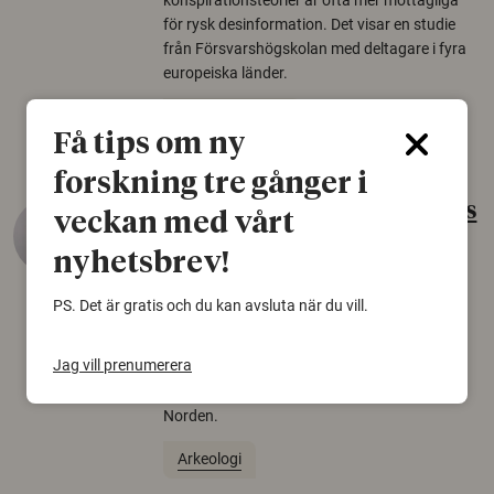
konspirationsteorier är ofta mer mottagliga
för rysk desinformation. Det visar en studie
från Försvarshögskolan med deltagare i fyra
europeiska länder.
Säkerhetspolitik
Få tips om ny
forskning tre gånger i
Gammalt skinn var Sveriges
veckan med vårt
äldsta sko
nyhetsbrev!
22 juni 2026
PS. Det är gratis och du kan avsluta när du vill.
Det som arkeologer länge trodde var en
björnfäll visar sig vara delar av en 2000 år
Jag vill prenumerera
gammal sko. Fyndet bär spår av romerskt
skomode och beskrivs som mycket ovanligt i
Norden.
Arkeologi