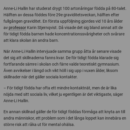
Anne-Li Hallin har studerat drygt 100 artonåringar födda på 80-talet.
Hälften av dessa föddes före 29e graviditetsveckan, hälften efter
fullgången graviditet. En första uppföljning gjordes vid 10 års ålder
av
professor
Karin Stjernqvist. Då visade det sig bland annat att de
för tidigt födda barnen hade koncentrationssvårigheter och svårare
att klara skolan än andra barn.
När Anne-Li Hallin intervjuade samma grupp åtta år senare visade
det sig att skillnaderna fanns kvar. De för tidigt födda klarade sig
fortfarande sämre i skolan och färre valde teoretiskt gymnasium.
Även avvikelser i längd och vikt höll i sig upp i vuxen ålder, liksom
skillnader när det gäller sociala kontakter.
– För tidigt födda har ofta ett mindre kontaktnät, men de är lika
nöjda med sitt sociala liv, vilket ju egentligen är det viktigaste, säger
Anne-Li Hallin.
En annan skillnad gäller de för tidigt föddas förmåga att knyta an till
andra människor, ett problem som i det långa loppet kan innebära en
större risk att råka ut för mental ohälsa.