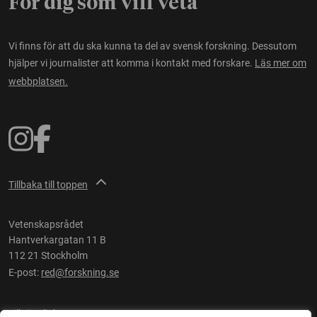
För dig som vill veta
Vi finns för att du ska kunna ta del av svensk forskning. Dessutom
hjälper vi journalister att komma i kontakt med forskare.
Läs mer om
webbplatsen.
Tillbaka till toppen
Vetenskapsrådet
Hantverkargatan 11 B
112 21 Stockholm
E-post:
red@forskning.se
Tillgänglighet