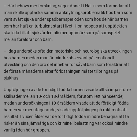
– Här behövs mer forskning, säger Anne-Li Hallin som förmodar att
man skulle upptäcka samma anknytningsproblematik hos barn som
varit svårt sjuka under spädbarnsperioden som hos de här barnen
som har haft en turbulent start i livet. Hon hoppas att upptäckten
ska leda till att sjukvården blir mer uppmärksam på samspelet
mellan föräldrar och barn.
– Idag undersöks ofta den motoriska och neurologiska utvecklingen
hos barnen medan man är mindre observant på emotionell
utveckling och den oro det innebär för såväl barn som föräldrar att
de första månaderna efter förlossningen måste tillbringas på
sjukhus.
Uppföljningen av de för tidigt födda barnen visade alltså inga större
skillnader mellan 10- och 18-årsåldern, förutom i ett hänseende;
medan undersökningen i 10-årsåldern visade att de förtidigt födda
barnen var mer utagerande, visade uppföljningen på rakt motsatt
resultat: I vuxen ålder var de för tidigt födda mindre benägna att ta
risker än sina jämnåriga och kriminell belastning var också mindre
vanlig i den här gruppen.