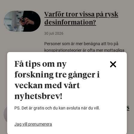
Varför tror vissa på rysk
desinformation?
30 juli 2026
Personer som är mer benägna att tro på
konspirationsteorier är ofta mer mottagliga
för rysk desinformation. Det visar en studie
Få tips om ny
från Försvarshögskolan med deltagare i fyra
europeiska länder.
forskning tre gånger i
Säkerhetspolitik
veckan med vårt
nyhetsbrev!
Gammalt skinn var Sveriges
PS. Det är gratis och du kan avsluta när du vill.
äldsta sko
Jag vill prenumerera
22 juni 2026