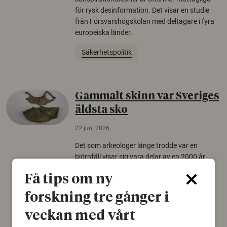
för rysk desinformation. Det visar en studie
från Försvarshögskolan med deltagare i fyra
europeiska länder.
Säkerhetspolitik
Gammalt skinn var Sveriges
äldsta sko
22 juni 2026
Det som arkeologer länge trodde var en
björnfäll visar sig vara delar av en 2000 år
gammal sko. Fyndet bär spår av romerskt
Få tips om ny
skomode och beskrivs som mycket ovanligt i
Norden.
forskning tre gånger i
Arkeologi
veckan med vårt