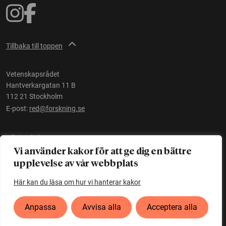
Tillbaka till toppen
Vetenskapsrådet
Hantverkargatan 11 B
112 21 Stockholm
E-post:
red@forskning.se
Tillgänglighet
Vi använder kakor för att ge dig en bättre
upplevelse av vår webbplats
Ett initiativ av
Vetenskapsrådet
Här kan du läsa om hur vi hanterar kakor
Anpassa
Avvisa alla
Acceptera alla