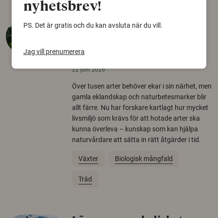
nyhetsbrev!
Så mycket eklandskap
PS. Det är gratis och du kan avsluta när du vill.
krävs för att rädda hotade
arter
Jag vill prenumerera
22 juni 2026
Över tusen arter behöver ekar i sin närhet, men
gamla eklandskap och naturbetesmarker blir
allt färre. Nu har forskare kartlagt hur mycket
livsmiljö som krävs för att hotade arter ska
kunna överleva – kunskap som kan hjälpa
naturvårdare att sätta in rätt åtgärder i tid.
Växter
Biologisk mångfald
Träd