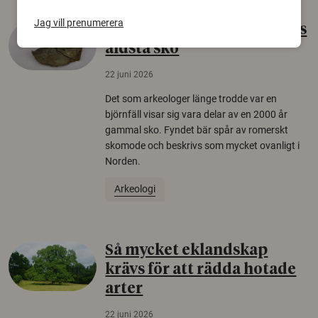
Jag vill prenumerera
Gammalt skinn var Sveriges
äldsta sko
22 juni 2026
Det som arkeologer länge trodde var en
björnfäll visar sig vara delar av en 2000 år
gammal sko. Fyndet bär spår av romerskt
skomode och beskrivs som mycket ovanligt i
Norden.
Arkeologi
Så mycket eklandskap
krävs för att rädda hotade
arter
22 juni 2026