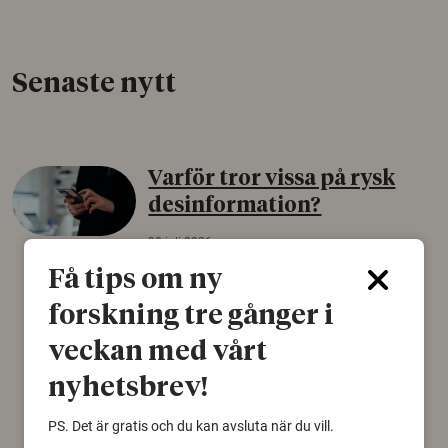
Senaste nytt
Varför tror vissa på rysk
desinformation?
30 juli 2026
Få tips om ny
Personer som är mer benägna att tro på
konspirationsteorier är ofta mer mottagliga
forskning tre gånger i
för rysk desinformation. Det visar en studie
från Försvarshögskolan med deltagare i fyra
veckan med vårt
europeiska länder.
nyhetsbrev!
Säkerhetspolitik
PS. Det är gratis och du kan avsluta när du vill.