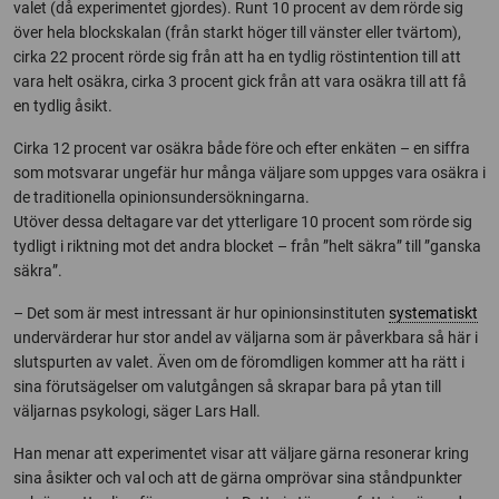
valet (då experimentet gjordes). Runt 10 procent av dem rörde sig
över hela blockskalan (från starkt höger till vänster eller tvärtom),
cirka 22 procent rörde sig från att ha en tydlig röstintention till att
vara helt osäkra, cirka 3 procent gick från att vara osäkra till att få
en tydlig åsikt.
Cirka 12 procent var osäkra både före och efter enkäten – en siffra
som motsvarar ungefär hur många väljare som uppges vara osäkra i
de traditionella opinionsundersökningarna.
Utöver dessa deltagare var det ytterligare 10 procent som rörde sig
tydligt i riktning mot det andra blocket – från ”helt säkra” till ”ganska
säkra”.
– Det som är mest intressant är hur opinionsinstituten
systematiskt
undervärderar hur stor andel av väljarna som är påverkbara så här i
slutspurten av valet. Även om de föromdligen kommer att ha rätt i
sina förutsägelser om valutgången så skrapar bara på ytan till
väljarnas psykologi, säger Lars Hall.
Han menar att experimentet visar att väljare gärna resonerar kring
sina åsikter och val och att de gärna omprövar sina ståndpunkter