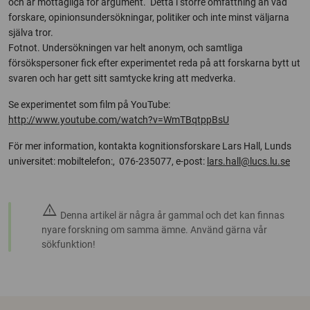
och är mottagliga för argument. Detta i större omfattning än vad
forskare, opinionsundersökningar, politiker och inte minst väljarna
själva tror.
Fotnot. Undersökningen var helt anonym, och samtliga
försökspersoner fick efter experimentet reda på att forskarna bytt ut
svaren och har gett sitt samtycke kring att medverka.
Se experimentet som film på YouTube:
http://www.youtube.com/watch?v=WmTBqtppBsU
För mer information, kontakta kognitionsforskare Lars Hall, Lunds
universitet: mobiltelefon:, 076-235077, e-post:
lars.hall@lucs.lu.se
warning
Denna artikel är några år gammal och det kan finnas
nyare forskning om samma ämne. Använd gärna vår
sökfunktion!