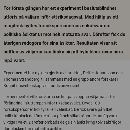
För första gången har ett experiment i beslutsblindhet
utförts på väljare inför ett riksdagsval. Med hjälp av ett
magitrick byttes försökspersonernas enkätsvar om
politiska åsikter ut mot helt motsatta svar. Därefter fick de
återigen redogöra för sina åsikter. Resultaten visar att
hälften av väljarna kan tänka sig att byta block även nära
inpå valet.
Experimentet har nyligen gjorts av Lars Hall, Petter Johansson och
Thomas Strandberg, tillsammans med en grupp andra forskare i
Kognitionsvetenskap vid Lunds universitet.
I experimentet ville forskarna se hur pass öppna väljarna är för
förändring i sluttampen inför riksdagsvalet. Drygt 100
försökspersoner fick fylla i en valenkät. De fick svara på vilket
politiskt block de tänkte rösta på och vilka frågor de ansåg vara
viktiga i valet. Därefter ombads de ge sin åsikt kring tolv sakfrågor
där blocken har motsatta åsikter.