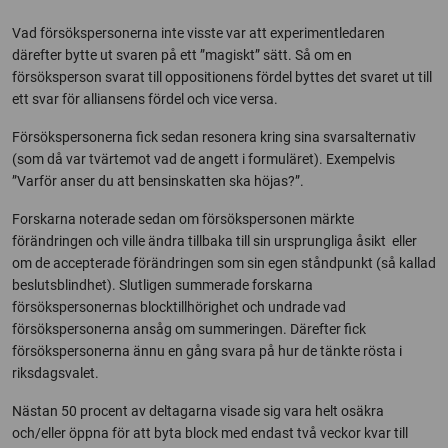
Vad försökspersonerna inte visste var att experimentledaren
därefter bytte ut svaren på ett ”magiskt” sätt. Så om en
försöksperson svarat till oppositionens fördel byttes det svaret ut till
ett svar för alliansens fördel och vice versa.
Försökspersonerna fick sedan resonera kring sina svarsalternativ
(som då var tvärtemot vad de angett i formuläret). Exempelvis
”Varför anser du att bensinskatten ska höjas?”.
Forskarna noterade sedan om försökspersonen märkte
förändringen och ville ändra tillbaka till sin ursprungliga åsikt eller
om de accepterade förändringen som sin egen ståndpunkt (så kallad
beslutsblindhet). Slutligen summerade forskarna
försökspersonernas blocktillhörighet och undrade vad
försökspersonerna ansåg om summeringen. Därefter fick
försökspersonerna ännu en gång svara på hur de tänkte rösta i
riksdagsvalet.
Nästan 50 procent av deltagarna visade sig vara helt osäkra
och/eller öppna för att byta block med endast två veckor kvar till