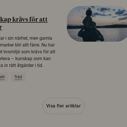
ap krävs för att
r
kar i sin närhet, men gamla
rker blir allt färre. Nu har
t livsmiljö som krävs för att
erleva – kunskap som kan
 in rätt åtgärder i tid.
ald
Träd
Visa fler artiklar