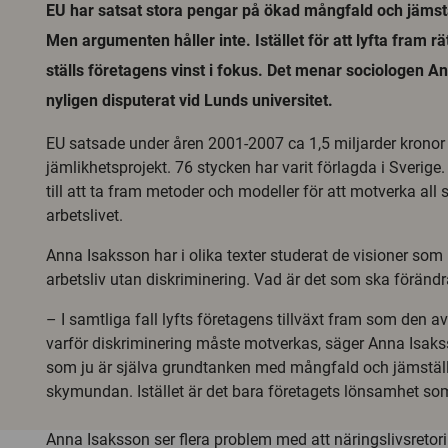
EU har satsat stora pengar på ökad mångfald och jämstäl
Men argumenten håller inte. Istället för att lyfta fram r
ställs företagens vinst i fokus. Det menar sociologen 
nyligen disputerat vid Lunds universitet.
EU satsade under åren 2001-2007 ca 1,5 miljarder krono
jämlikhetsprojekt. 76 stycken har varit förlagda i Sverige
till att ta fram metoder och modeller för att motverka all 
arbetslivet.
Anna Isaksson har i olika texter studerat de visioner som
arbetsliv utan diskriminering. Vad är det som ska föränd
– I samtliga fall lyfts företagens tillväxt fram som den a
varför diskriminering måste motverkas, säger Anna Isaks
som ju är själva grundtanken med mångfald och jämställ
skymundan. Istället är det bara företagets lönsamhet som
Anna Isaksson ser flera problem med att näringslivsretorik