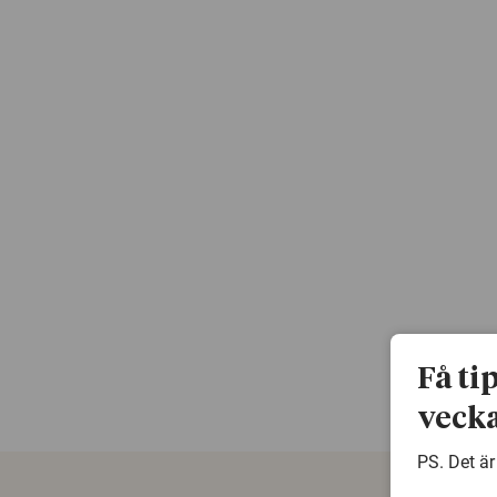
Få ti
vecka
PS. Det är