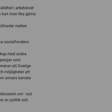
lldhet i arbetslivet
då kan man lika gärna
killnader mellan
ka socialfondens
skap med andra
d pengar som
menar att Sverige
ch möjligheter att
 som annars kanske
k diskussion om vad
er av politik och