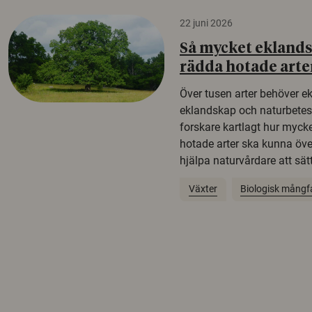
22 juni 2026
Så mycket eklandsk
rädda hotade arte
Över tusen arter behöver e
eklandskap och naturbetesma
forskare kartlagt hur mycke
hotade arter ska kunna öv
hjälpa naturvårdare att sätta
Växter
Biologisk mångf