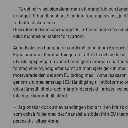
– På det här viset signalerar man att mångfald och jämstä
är något förhandlingsbart; ökar inte företagets vinst, ja 
fortsätta diskriminera.
Dessutom leder resonemanget till att man understryker s
olika människor istället för tvärtom.
Anna Isaksson har gjort sin undersökning inom Europeis
Equalprogram. Förutsättningen för att få ta del av de här
utvecklingspengarna var att man gick samman i partner
företag eller myndigheter samt att man själv gick in me
motsvarade den del som EU bidrog med. Anna Isaksson 
genom sitt medlemskap i EU får tillgång till stödformer o
driva jämställdhets- och mångfaldsprojekt i arbetslivet
inte hade kommit till stånd.
– Jag önskar dock att avhandlingen bidrar till en kritis
som också följer med det finansiella stödet från EU i term
perspektiv, säger Anna.