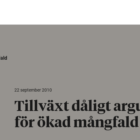
fald
22 september 2010
Tillväxt dåligt ar
för ökad mångfald