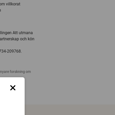
om villkorat
h
lingen Att utmana
partnerskap och kön
0734-209768.
 nyare forskning om