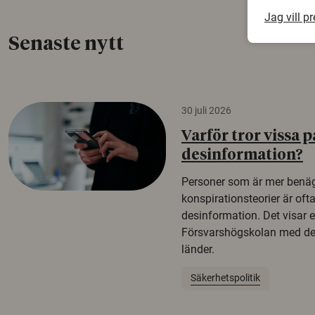
Jag vill p
Senaste nytt
30 juli 2026
Varför tror vissa p
desinformation?
Personer som är mer benäg
konspirationsteorier är oft
desinformation. Det visar e
Försvarshögskolan med del
länder.
Säkerhetspolitik