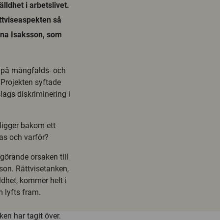
ldhet i arbetslivet.
ättviseaspekten så
Anna Isaksson, som
r på mångfalds- och
. Projekten syftade
slags diskriminering i
 ligger bakom ett
ras och varför?
vgörande orsaken till
son. Rättvisetanken,
dhet, kommer helt i
 lyfts fram.
en har tagit över.