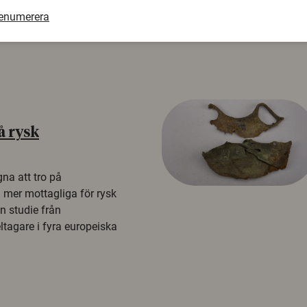
renumerera
å rysk
na att tro på
a mer mottagliga för rysk
n studie från
tagare i fyra europeiska