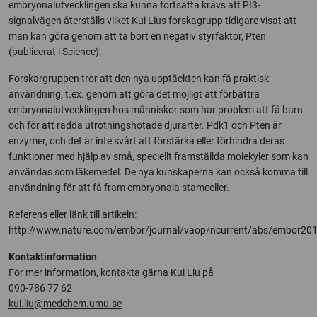
embryonalutvecklingen ska kunna fortsätta krävs att PI3-
signalvägen återställs vilket Kui Lius forskagrupp tidigare visat att
man kan göra genom att ta bort en negativ styrfaktor, Pten
(publicerat i Science).
Forskargruppen tror att den nya upptäckten kan få praktisk
användning, t.ex. genom att göra det möjligt att förbättra
embryonalutvecklingen hos människor som har problem att få barn
och för att rädda utrotningshotade djurarter. Pdk1 och Pten är
enzymer, och det är inte svårt att förstärka eller förhindra deras
funktioner med hjälp av små, speciellt framställda molekyler som kan
användas som läkemedel. De nya kunskaperna kan också komma till
användning för att få fram embryonala stamceller.
Referens eller länk till artikeln:
http://www.nature.com/embor/journal/vaop/ncurrent/abs/embor20
Kontaktinformation
För mer information, kontakta gärna Kui Liu på
090-786 77 62
kui.liu@medchem.umu.se