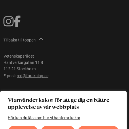
Tillbaka till toppen
Vetenskapsrådet
Hantverkargatan 11 B
112 21 Stockholm
E-post:
red@forskning.se
Tillgänglighet
Vi använder kakor för att ge dig en bättre
upplevelse av vår webbplats
Ett initiativ av
Vetenskapsrådet
Här kan du läsa om hur vi hanterar kakor