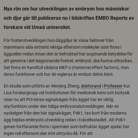
Nya rön om hur utvecklingen av embryon hos människor
och djur går till publiceras nu i tidskriften EMBO Reports av
forskare vid Umeå universitet.
För fosterutvecklingen hos däggdjur är vissa faktorer från
mammans sida extremt viktiga eftersom molekyler som finns i
äggcellen redan innan den är befruktad har avgörande betydelse för
att generna i det begynnande fostret, embryot, ska kunna uttryckas.
Det finns en handfull sådana MEF:s (maternal effect factors), men
deras funktioner och hur de regleras är endast delvis känt.
En studie som utförts av Wenjing Zheng,
doktorand
i
Professor
Kui
Lius forskargrupp vid Institutionen för medicinsk kemi och biofysik
visar nu att PI3-kinas-signalvägen från ägget har en viktig
styrfunktion under den tidiga embryonalutvecklingen. När en
nyckelgen från den här signalvägen, Pdk1, tas bort från moderns
ägg hejdas embryots utveckling redan i tvåcellsstadiet. Att Pdk1-
genen fortfarande finns i spermien som befruktar ägget spelar här
ingen roll eftersom den inte uttrycks då. För att