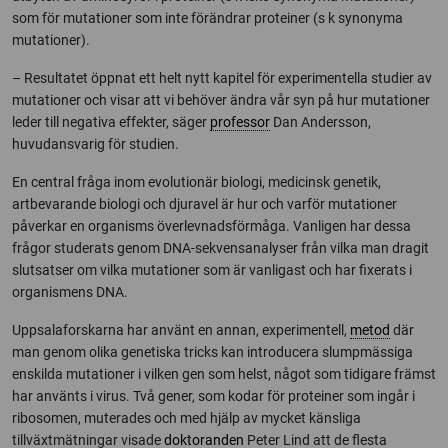
som för mutationer som inte förändrar proteiner (s k synonyma
mutationer).
– Resultatet öppnat ett helt nytt kapitel för experimentella studier av
mutationer och visar att vi behöver ändra vår syn på hur mutationer
leder till negativa effekter, säger
professor
Dan Andersson,
huvudansvarig för studien.
En central fråga inom evolutionär biologi, medicinsk genetik,
artbevarande biologi och djuravel är hur och varför mutationer
påverkar en organisms överlevnadsförmåga. Vanligen har dessa
frågor studerats genom DNA-sekvensanalyser från vilka man dragit
slutsatser om vilka mutationer som är vanligast och har fixerats i
organismens DNA.
Uppsalaforskarna har använt en annan, experimentell,
metod
där
man genom olika genetiska tricks kan introducera slumpmässiga
enskilda mutationer i vilken gen som helst, något som tidigare främst
har använts i virus. Två gener, som kodar för proteiner som ingår i
ribosomen, muterades och med hjälp av mycket känsliga
tillväxtmätningar visade
doktoranden
Peter Lind att de flesta