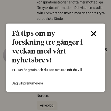
konspirationsteorier är ofta mer mottagliga
för rysk desinformation. Det visar en studie
från Försvarshögskolan med deltagare i fyra
europeiska länder.
Säkerhetspolitik
Få tips om ny
forskning tre gånger i
Gammalt skinn var Sveriges
veckan med vårt
äldsta sko
nyhetsbrev!
22 juni 2026
PS. Det är gratis och du kan avsluta när du vill.
Det som arkeologer länge trodde var en
björnfäll visar sig vara delar av en 2000 år
Jag vill prenumerera
gammal sko. Fyndet bär spår av romerskt
skomode och beskrivs som mycket ovanligt i
Norden.
Arkeologi