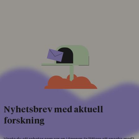
Nyhetsbrev med aktuell
forskning
Visste du att robotar som ser en i ögonen är lättare att snacka med?