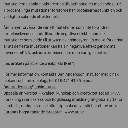
mutationerna sänkte bakteriernas tillväxthastighet med endast 0.5-
1 procent. Inga mutationer förstörde helt proteinernas funktion och
väldigt få saknade effekter helt.
Ännu mer förvånande var att mutationer som inte förändrar
proteinsekvensen hade liknande negativa effekter som de
mutationer som ledde till utbyten av aminosyror. En möjlig förklaring
är att de flesta mutationer kan ha sin negativa effekt genom att
påverka mRNA, och inte proteiner som man vanligen antar.
Läs artikeln på Science webbplats [Ref 1].
För mer information, kontakta Dan Andersson, inst. för medicinsk
biokemi och mikrobiologi, tel. 018-471 41 75, e-post:
Dan.Andersson@imbim.uu.se
Uppsala universitet – kvalitet, kunskap och kreativitet sedan 1477.
Forskning i världsklass och högklassig utbildning till global nytta för
samhälle, näringsliv och kultur. Uppsala universitet är ett av norra
Europas högst rankade lärosäten. www.uu.se