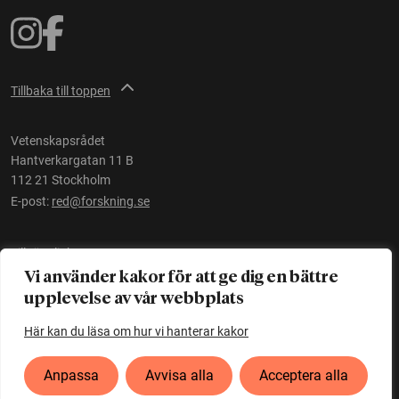
Tillbaka till toppen
Vetenskapsrådet
Hantverkargatan 11 B
112 21 Stockholm
E-post:
red@forskning.se
Tillgänglighet
Vi använder kakor för att ge dig en bättre
upplevelse av vår webbplats
Ett initiativ av
Vetenskapsrådet
Här kan du läsa om hur vi hanterar kakor
Anpassa
Avvisa alla
Acceptera alla