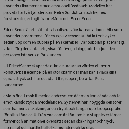
används tillsammans med emotionell feedback. Modellen har
prövats för två tjänster som Petra Sundström och hennes
forskarkolleger tagit fram: eMoto och FriendSense.
FriendSense är ett sätt att visualisera vänskapsrelationer. Alla som
använder programmet får en typ av sensor att hålla i och dyker
sedan upp som en bubbla på en skärmbild. Var bubblan placerar sig,
vilken färg den antar etc, visar för övriga inloggade hur just den
personen känner sig för stunden.
– I FriendSense skapar de olika deltagarnas värden ett sorts
konstverk till exempel på en stor skärm där man kan avläsa sina
egna uttryck och hur det står till i gruppen, berättar Petra
Sundström.
eMoto är ett mobilt meddelandesystem där man kan sända och ta
emot känslostyrda meddelanden. Systemet har inbyggda sensorer
som känner av skakningar och tryck och fångar upp kroppsspråket
för olika känslor. Utifrån vad som är känt om hur vi upplever färger,
former och animationer översätts sedan skakningar och tryck,
intensitet och hårdhet till olika mönster och kulörer.