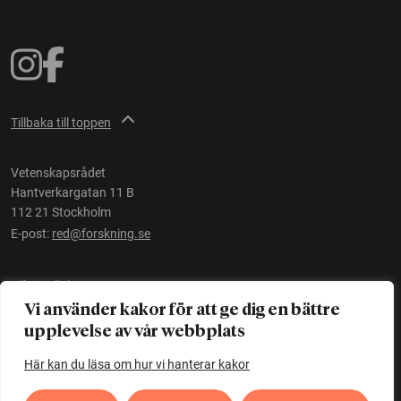
Tillbaka till toppen
Vetenskapsrådet
Hantverkargatan 11 B
112 21 Stockholm
E-post:
red@forskning.se
Tillgänglighet
Vi använder kakor för att ge dig en bättre
upplevelse av vår webbplats
Ett initiativ av
Vetenskapsrådet
Här kan du läsa om hur vi hanterar kakor