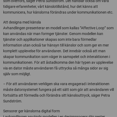
som överförs, säger Petra Sundström. Det handlar också om våra
tidigare erfarenheter, vårt känslotillstånd, hur det känns att
kommunicera, hur känslorna förändras under kommunikationen etc.
Att designa med känsla
Avhandlingen presenterar en modell som kallas ”Affective Loop” som
kan användas när man formger tjänster. Genom modellen kan
tjänster och applikationer skapas som inte bara förmedlar
information utan också tar hänsyn till känslor och som ger en mer
komplett upplevelse för användaren. Det innebär också att man
skapar kommunikation som väger in samspelet och interaktionen i
kommunikationen. För att åstadkomma den här typen av upplevelse
via en dator måste användaren få uttrycka så många sidor av sig
själv som möjligt.
– För att användaren verkligen ska vara engagerad i interaktionen
måste datorsystemet fungera på ett sätt som gör att användaren vill
fortsätta att förmedla och förändra sitt känslouttryck, säger Petra
Sundström.
Sensorer ger känslorna digital form
I avhandlingen används modellen i en designprocess där gester