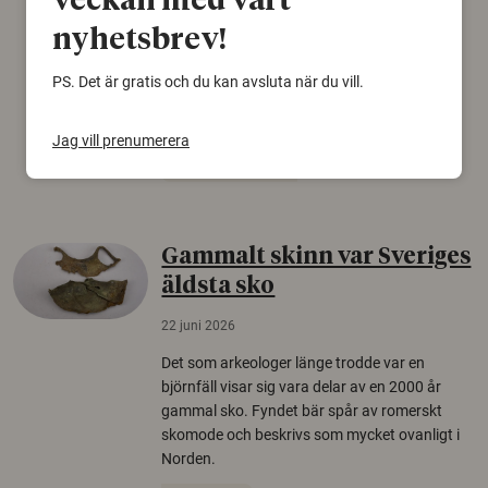
veckan med vårt
Personer som är mer benägna att tro på
nyhetsbrev!
konspirationsteorier är ofta mer mottagliga
för rysk desinformation. Det visar en studie
PS. Det är gratis och du kan avsluta när du vill.
från Försvarshögskolan med deltagare i fyra
europeiska länder.
Jag vill prenumerera
Säkerhetspolitik
Gammalt skinn var Sveriges
äldsta sko
22 juni 2026
Det som arkeologer länge trodde var en
björnfäll visar sig vara delar av en 2000 år
gammal sko. Fyndet bär spår av romerskt
skomode och beskrivs som mycket ovanligt i
Norden.