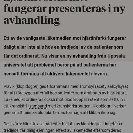
fungerar presenteras i ny
avhandling
Ett av de vanligaste läkemedlen mot hjärtinfarkt fungerar
dåligt eller inte alls hos en tredjedel av de patienter som
får det ordinerat. Nu visar en ny
avhandling
från Uppsala
universitet att problemet beror på att patienterna har
nedsatt förmåga att aktivera läkemedlet i levern.
Plavix (klopidogrel) ges tillsammans med Trombyl (acetylsalicylsyra)
för att förebygga återfall hos patienter som drabbats av hjärtinfart.
Läkemedlet ordineras också mot blodproppar i stent som satts in i
ett kranskärl i
samband
med kranskärlsröntgen. Klopidogrel verkar
genom att minska blodplättarnas förmåga att klibba ihop sig.
Dessvärre blir inte alla patienter hjälpta av klopidogrel. Ungefär en
tredjedel får dålig eller ingen effekt av läkemedlet eftersom deras