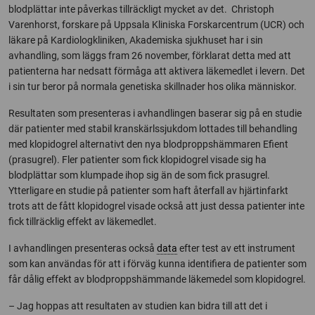
blodplättar inte påverkas tillräckligt mycket av det. Christoph
Varenhorst, forskare på Uppsala Kliniska Forskarcentrum (UCR) och
läkare på Kardiologkliniken, Akademiska sjukhuset har i sin
avhandling, som läggs fram 26 november, förklarat detta med att
patienterna har nedsatt förmåga att aktivera läkemedlet i levern. Det
i sin tur beror på normala genetiska skillnader hos olika människor.
Resultaten som presenteras i avhandlingen baserar sig på en studie
där patienter med stabil kranskärlssjukdom lottades till behandling
med klopidogrel alternativt den nya blodproppshämmaren Efient
(prasugrel). Fler patienter som fick klopidogrel visade sig ha
blodplättar som klumpade ihop sig än de som fick prasugrel.
Ytterligare en studie på patienter som haft återfall av hjärtinfarkt
trots att de fått klopidogrel visade också att just dessa patienter inte
fick tillräcklig effekt av läkemedlet.
I avhandlingen presenteras också
data
efter test av ett instrument
som kan användas för att i förväg kunna identifiera de patienter som
får dålig effekt av blodproppshämmande läkemedel som klopidogrel.
– Jag hoppas att resultaten av studien kan bidra till att det i