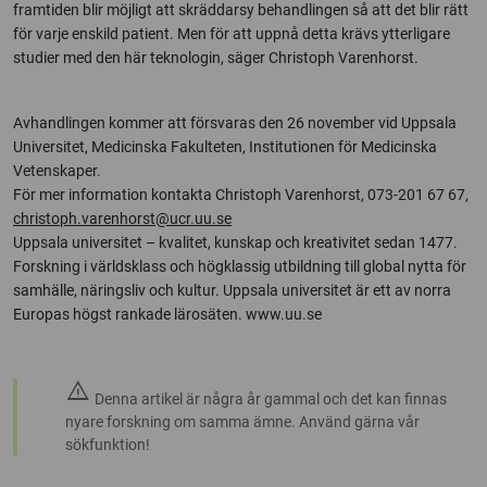
framtiden blir möjligt att skräddarsy behandlingen så att det blir rätt
för varje enskild patient. Men för att uppnå detta krävs ytterligare
studier med den här teknologin, säger Christoph Varenhorst.
Avhandlingen kommer att försvaras den 26 november vid Uppsala
Universitet, Medicinska Fakulteten, Institutionen för Medicinska
Vetenskaper.
För mer information kontakta Christoph Varenhorst, 073-201 67 67,
christoph.varenhorst@ucr.uu.se
Uppsala universitet – kvalitet, kunskap och kreativitet sedan 1477.
Forskning i världsklass och högklassig utbildning till global nytta för
samhälle, näringsliv och kultur. Uppsala universitet är ett av norra
Europas högst rankade lärosäten. www.uu.se
warning
Denna artikel är några år gammal och det kan finnas
nyare forskning om samma ämne. Använd gärna vår
sökfunktion!