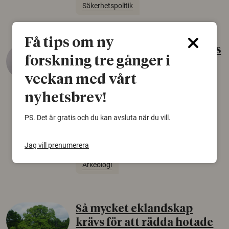
Säkerhetspolitik
Få tips om ny
Gammalt skinn var Sveriges
forskning tre gånger i
äldsta sko
veckan med vårt
22 juni 2026
nyhetsbrev!
Det som arkeologer länge trodde var en
björnfäll visar sig vara delar av en 2000 år
PS. Det är gratis och du kan avsluta när du vill.
gammal sko. Fyndet bär spår av romerskt
skomode och beskrivs som mycket ovanligt i
Norden.
Jag vill prenumerera
Arkeologi
Så mycket eklandskap
krävs för att rädda hotade