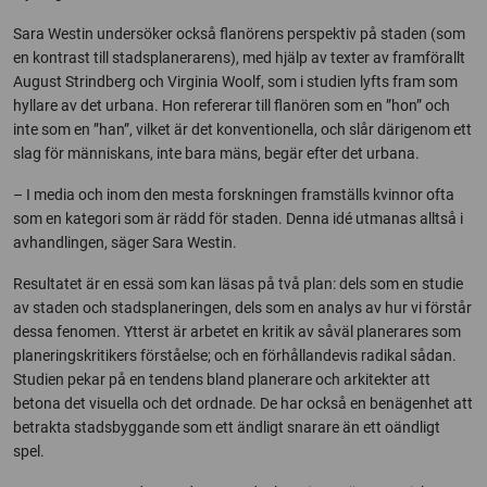
Sara Westin undersöker också flanörens perspektiv på staden (som
en kontrast till stadsplanerarens), med hjälp av texter av framförallt
August Strindberg och Virginia Woolf, som i studien lyfts fram som
hyllare av det urbana. Hon refererar till flanören som en ”hon” och
inte som en ”han”, vilket är det konventionella, och slår därigenom ett
slag för människans, inte bara mäns, begär efter det urbana.
– I media och inom den mesta forskningen framställs kvinnor ofta
som en kategori som är rädd för staden. Denna idé utmanas alltså i
avhandlingen, säger Sara Westin.
Resultatet är en essä som kan läsas på två plan: dels som en studie
av staden och stadsplaneringen, dels som en analys av hur vi förstår
dessa fenomen. Ytterst är arbetet en kritik av såväl planerares som
planeringskritikers förståelse; och en förhållandevis radikal sådan.
Studien pekar på en tendens bland planerare och arkitekter att
betona det visuella och det ordnade. De har också en benägenhet att
betrakta stadsbyggande som ett ändligt snarare än ett oändligt
spel.