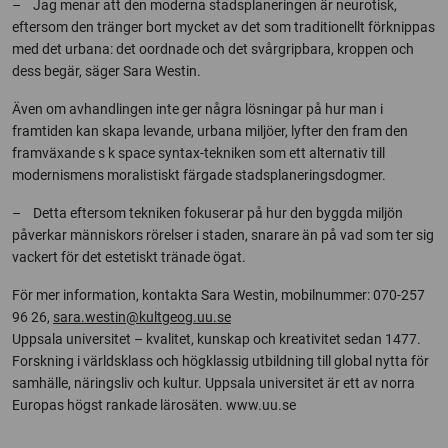
– Jag menar att den moderna stadsplaneringen är neurotisk,
eftersom den tränger bort mycket av det som traditionellt förknippas
med det urbana: det oordnade och det svårgripbara, kroppen och
dess begär, säger Sara Westin.
Även om avhandlingen inte ger några lösningar på hur man i
framtiden kan skapa levande, urbana miljöer, lyfter den fram den
framväxande s k space syntax-tekniken som ett alternativ till
modernismens moralistiskt färgade stadsplaneringsdogmer.
– Detta eftersom tekniken fokuserar på hur den byggda miljön
påverkar människors rörelser i staden, snarare än på vad som ter sig
vackert för det estetiskt tränade ögat.
För mer information, kontakta Sara Westin, mobilnummer: 070-257
96 26,
sara.westin@kultgeog.uu.se
Uppsala universitet – kvalitet, kunskap och kreativitet sedan 1477.
Forskning i världsklass och högklassig utbildning till global nytta för
samhälle, näringsliv och kultur. Uppsala universitet är ett av norra
Europas högst rankade lärosäten. www.uu.se