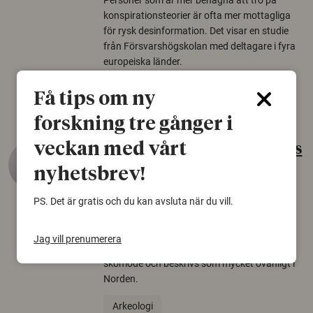
Personer som är mer benägna att tro på
konspirationsteorier är ofta mer mottagliga
för rysk desinformation. Det visar en studie
från Försvarshögskolan med deltagare i fyra
europeiska länder.
Säkerhetspolitik
Få tips om ny
forskning tre gånger i
veckan med vårt
Gammalt skinn var Sveriges
äldsta sko
nyhetsbrev!
22 juni 2026
PS. Det är gratis och du kan avsluta när du vill.
Det som arkeologer länge trodde var en
björnfäll visar sig vara delar av en 2000 år
Jag vill prenumerera
gammal sko. Fyndet bär spår av romerskt
skomode och beskrivs som mycket ovanligt i
Norden.
Arkeologi