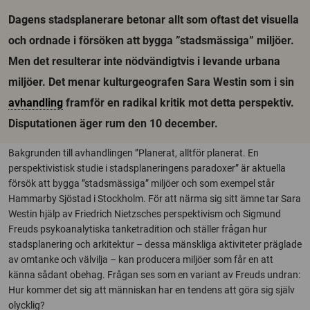
Dagens stadsplanerare betonar allt som oftast det visuella
och ordnade i försöken att bygga ”stadsmässiga” miljöer.
Men det resulterar inte nödvändigtvis i levande urbana
miljöer. Det menar kulturgeografen Sara Westin som i sin
avhandling
framför en radikal kritik mot detta perspektiv.
Disputationen äger rum den 10 december.
Bakgrunden till avhandlingen ”Planerat, alltför planerat. En
perspektivistisk studie i stadsplaneringens paradoxer” är aktuella
försök att bygga ”stadsmässiga” miljöer och som exempel står
Hammarby Sjöstad i Stockholm. För att närma sig sitt ämne tar Sara
Westin hjälp av Friedrich Nietzsches perspektivism och Sigmund
Freuds psykoanalytiska tanketradition och ställer frågan hur
stadsplanering och arkitektur – dessa mänskliga aktiviteter präglade
av omtanke och välvilja – kan producera miljöer som får en att
känna sådant obehag. Frågan ses som en variant av Freuds undran:
Hur kommer det sig att människan har en tendens att göra sig själv
olycklig?