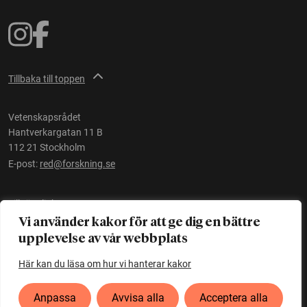
Tillbaka till toppen
Vetenskapsrådet
Hantverkargatan 11 B
112 21 Stockholm
E-post:
red@forskning.se
Tillgänglighet
Vi använder kakor för att ge dig en bättre
upplevelse av vår webbplats
Ett initiativ av
Vetenskapsrådet
Här kan du läsa om hur vi hanterar kakor
Anpassa
Avvisa alla
Acceptera alla