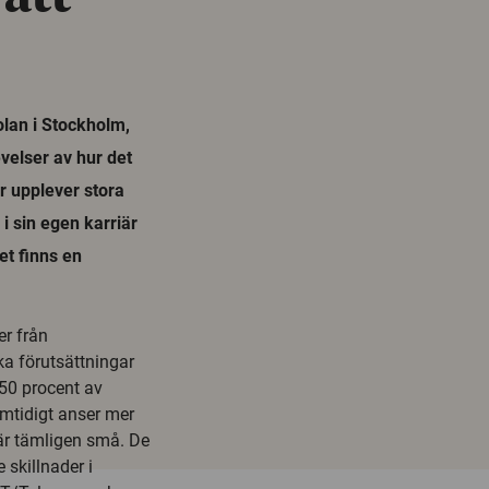
lan i Stockholm,
velser av hur det
or upplever stora
 i sin egen karriär
et finns en
er från
a förutsättningar
 50 procent av
Samtidigt anser mer
 är tämligen små. De
 skillnader i