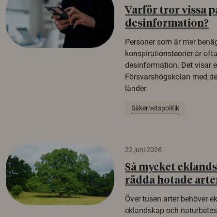
Varför tror vissa p
desinformation?
Personer som är mer benäg
konspirationsteorier är oft
desinformation. Det visar e
Försvarshögskolan med del
länder.
Säkerhetspolitik
22 juni 2026
Så mycket eklandsk
rädda hotade arte
Över tusen arter behöver e
eklandskap och naturbetesma