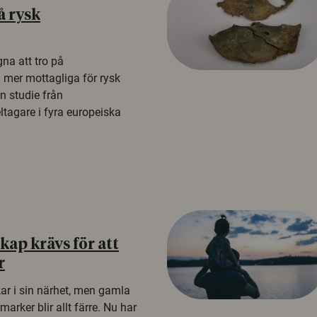
å rysk
na att tro på
a mer mottagliga för rysk
n studie från
tagare i fyra europeiska
ap krävs för att
r
kar i sin närhet, men gamla
rker blir allt färre. Nu har