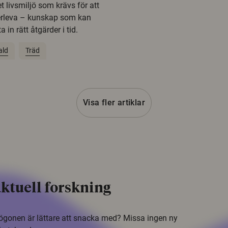
t livsmiljö som krävs för att
erleva – kunskap som kan
 in rätt åtgärder i tid.
ald
Träd
Visa fler artiklar
ktuell forskning
i ögonen är lättare att snacka med? Missa ingen ny