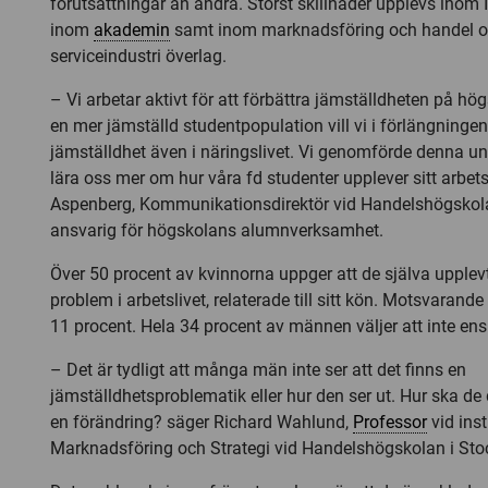
förutsättningar än andra. Störst skillnader upplevs inom
inom
akademin
samt inom marknadsföring och handel o
serviceindustri överlag.
– Vi arbetar aktivt för att förbättra jämställdheten på 
en mer jämställd studentpopulation vill vi i förlängningen 
jämställdhet även i näringslivet. Vi genomförde denna un
lära oss mer om hur våra fd studenter upplever sitt arbetsl
Aspenberg, Kommunikationsdirektör vid Handelshögskol
ansvarig för högskolans alumnverksamhet.
Över 50 procent av kvinnorna uppger att de själva upplevt
problem i arbetslivet, relaterade till sitt kön. Motsvarand
11 procent. Hela 34 procent av männen väljer att inte en
– Det är tydligt att många män inte ser att det finns en
jämställdhetsproblematik eller hur den ser ut. Hur ska de
en förändring? säger Richard Wahlund,
Professor
vid inst
Marknadsföring och Strategi vid Handelshögskolan i St