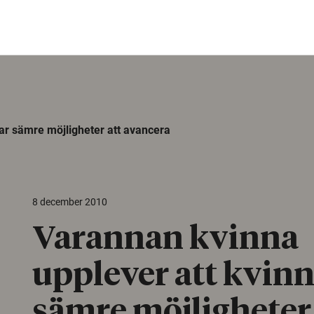
ar sämre möjligheter att avancera
8 december 2010
Varannan kvinna
upplever att kvinn
sämre möjligheter 