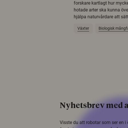
forskare kartlagt hur mycke
hotade arter ska kunna öv
hjälpa naturvårdare att sätta
Växter
Biologisk mångf
Nyhetsbrev med a
Visste du att robotar som ser en 