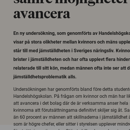
avancera
En ny undersökning, som genomförts av Handelshögsko
visar på stora olikheter mellan kvinnors och mäns upple
står till med jämställdheten i Sveriges näringsliv. Kvinn
brister i jämställdheten och har ofta upplevt flera hinder
relaterade till sitt kön, medan männen ofta inte ser att d
jämställdhetsproblematik alls.
Undersökningen har genomförts bland före detta student
Handelshögskolan. På frågan om kvinnor och män har lik
att avancera i det bolag där de är verksamma anser hela
kvinnorna att förutsättningarna definitivt skiljer sig åt. 
än 60 procent av männen att skillnaderna i jämställdhet
som är högre chefer, eller sitter i styrelsen upplever mindre