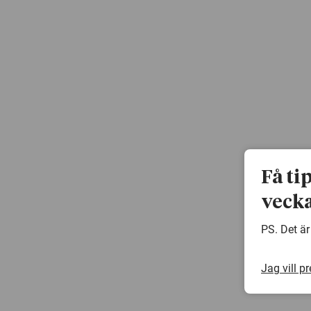
Få ti
vecka
PS. Det är
Jag vill p