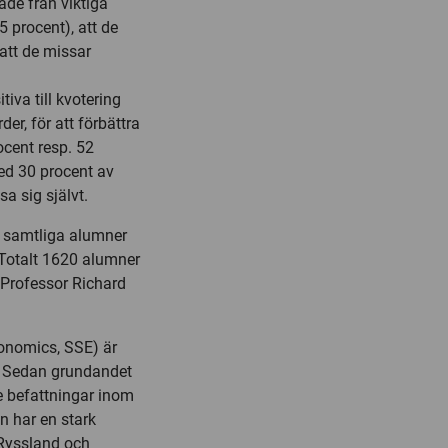
ade från viktiga
5 procent), att de
att de missar
iva till kvotering
er, för att förbättra
ocent resp. 52
ed 30 procent av
a sig självt.
l samtliga alumner
 Totalt 1620 alumner
 Professor Richard
onomics, SSE) är
. Sedan grundandet
e befattningar inom
n har en stark
 Ryssland och