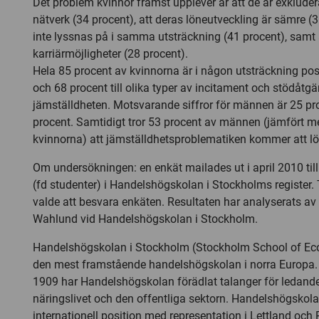
Det problem kvinnor främst upplever är att de är exkluder
nätverk (34 procent), att deras löneutveckling är sämre (3
inte lyssnas på i samma utsträckning (41 procent), samt 
karriärmöjligheter (28 procent).
Hela 85 procent av kvinnorna är i någon utsträckning posit
och 68 procent till olika typer av incitament och stödåtgärd
jämställdheten. Motsvarande siffror för männen är 25 pr
procent. Samtidigt tror 53 procent av männen (jämfört m
kvinnorna) att jämställdhetsproblematiken kommer att lös
Om undersökningen: en enkät mailades ut i april 2010 til
(fd studenter) i Handelshögskolan i Stockholms register.
valde att besvara enkäten. Resultaten har analyserats av
Wahlund vid Handelshögskolan i Stockholm.
Handelshögskolan i Stockholm (Stockholm School of Ec
den mest framstående handelshögskolan i norra Europa
1909 har Handelshögskolan förädlat talanger för ledand
näringslivet och den offentliga sektorn. Handelshögskola
internationell position med representation i Lettland och