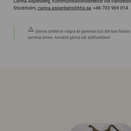
Carina Aspenberg, Kommunikationsdirektör vid Handelsh
Stockholm,
carina.aspenberg@hhs.se
, +46 703 969 014
warning
Denna artikel är några år gammal och det kan finnas
samma ämne. Använd gärna vår sökfunktion!