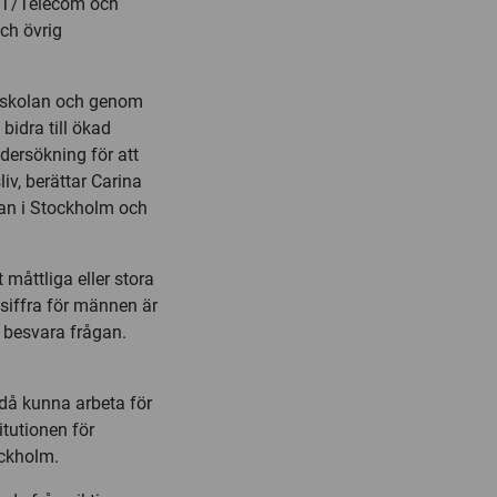
 IT/Telecom och
ch övrig
högskolan och genom
bidra till ökad
dersökning för att
iv, berättar Carina
an i Stockholm och
 måttliga eller stora
e siffra för männen är
s besvara frågan.
 då kunna arbeta för
itutionen för
ockholm.