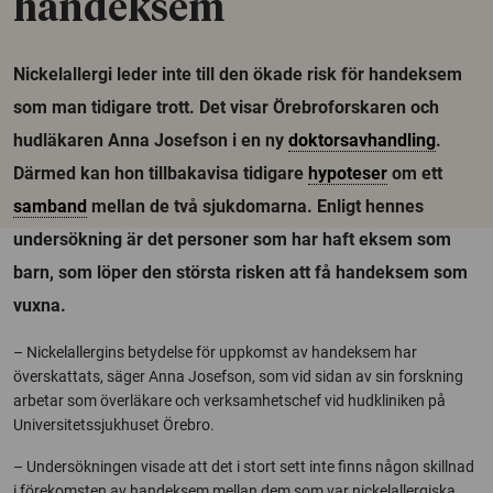
handeksem
Nickelallergi leder inte till den ökade risk för handeksem
som man tidigare trott. Det visar Örebroforskaren och
hudläkaren Anna Josefson i en ny
doktorsavhandling
.
Därmed kan hon tillbakavisa tidigare
hypoteser
om ett
samband
mellan de två sjukdomarna. Enligt hennes
undersökning är det personer som har haft eksem som
barn, som löper den största risken att få handeksem som
vuxna.
– Nickelallergins betydelse för uppkomst av handeksem har
överskattats, säger Anna Josefson, som vid sidan av sin forskning
arbetar som överläkare och verksamhetschef vid hudkliniken på
Universitetssjukhuset Örebro.
– Undersökningen visade att det i stort sett inte finns någon skillnad
i förekomsten av handeksem mellan dem som var nickelallergiska