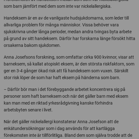
som barn jämfört med dem som inte var nickelallergiska.
Handeksem är en av de vanligaste hudsjukdomarna, som leder till
allvarliga problem för många människor. Vissa behöver vara
sjukskrivna under långa perioder, medan andra tvingas byta arbete
på grund av sitt handeksem. Därför har forskarna länge försökt hitta
orsakerna bakom sjukdomen.
Anna Josefsons forskning, som omfattar cirka 900 kvinnor, visar att
barneksem, så kallat atopiskt eksem, är den största riskfaktorn, som
ger en 3-4 gånger ökad risk att få handeksem som vuxen. Särskilt
stor risk löper de som har haft eksem på händerna som barn.
– Därför bör man i det förebyggande arbetet koncentrera sig på
personer som haft barneksem och när det gäller barn med eksem
kan man med en riktad yrkesrådgivning kanske förhindra
arbetsbyten senare i livet.
När det gäller nickelallergi konstaterar Anna Josefson att de
enkätundersökningar som i dag används för att kartlägga
förekomsten inte är tillförlitliga. Bland dem som själva trodde att de