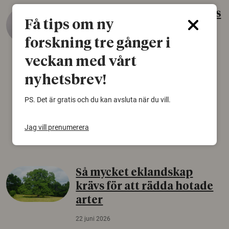
Gammalt skinn var Sveriges
Få tips om ny
äldsta sko
forskning tre gånger i
22 juni 2026
veckan med vårt
Det som arkeologer länge trodde var en
björnfäll visar sig vara delar av en 2000 år
nyhetsbrev!
gammal sko. Fyndet bär spår av romerskt
skomode och beskrivs som mycket ovanligt i
PS. Det är gratis och du kan avsluta när du vill.
Norden.
Jag vill prenumerera
Arkeologi
Så mycket eklandskap
krävs för att rädda hotade
arter
22 juni 2026