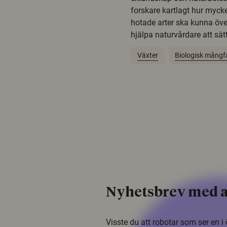
forskare kartlagt hur mycke
hotade arter ska kunna öv
hjälpa naturvårdare att sätta
Växter
Biologisk mångf
Nyhetsbrev med a
Visste du att robotar som ser en 