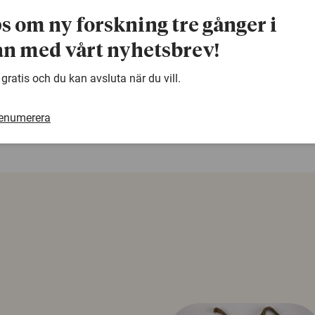
Frågor:
ps om ny forskning tre gånger i
Bernard Taylor 070-845 0507
n med vårt nyhetsbrev!
warning
 gratis och du kan avsluta när du vill.
Denna artikel är några år gammal och det kan finnas
samma ämne. Använd gärna vår sökfunktion!
renumerera