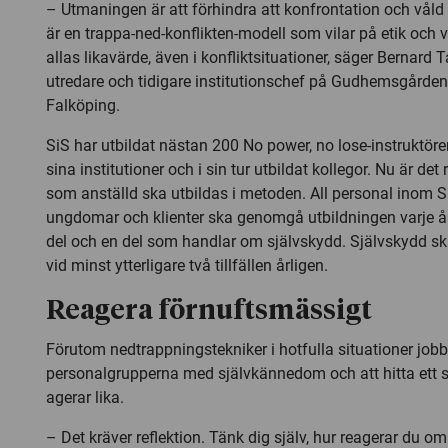
– Utmaningen är att förhindra att konfrontation och våld
är en trappa-ned-konflikten-modell som vilar på etik oc
allas likavärde, även i konfliktsituationer, säger Bernard T
utredare och tidigare institutionschef på Gudhemsgård
Falköping.
SiS har utbildat nästan 200 No power, no lose-instruktörer
sina institutioner och i sin tur utbildat kollegor. Nu är det
som anställd ska utbildas i metoden. All personal inom 
ungdomar och klienter ska genomgå utbildningen varje år
del och en del som handlar om självskydd. Självskydd s
vid minst ytterligare två tillfällen årligen.
Reagera förnuftsmässigt
Förutom nedtrappningstekniker i hotfulla situationer jobb
personalgrupperna med självkännedom och att hitta ett sä
agerar lika.
– Det kräver reflektion. Tänk dig själv, hur reagerar du o