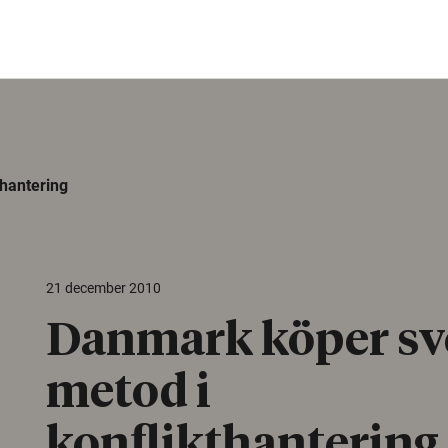
hantering
21 december 2010
Danmark köper sv
metod i
konflikthantering