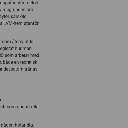
 uppstår. Vår metod
h värdegrunden om
aylor, särskild
ens LVM-hem utanför
 som återvänt till
 reglerat hur man
SiS som arbetar med
, både en teoretisk
ka dessutom tränas
ar
tt som gör att alla
m någon hotar dig,