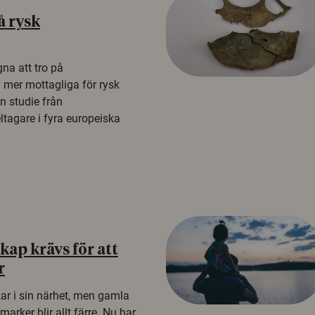
å rysk
na att tro på
a mer mottagliga för rysk
n studie från
tagare i fyra europeiska
ap krävs för att
r
kar i sin närhet, men gamla
rker blir allt färre. Nu har