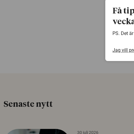
Få ti
vecka
PS. Det är
Jag vill p
Senaste nytt
30 juli 2026