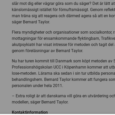
slår mot dig eller vägrar göra som du säger? Det är lätt at
känslomässigt istället för förnuftsmässigt. Genom refle
man träna sig att reagera och därmed agera så att en kon
säger Bernard Taylor.
Flera myndigheter och organisationer som socialkontor, rä
mottagningar för ensamkommande flyktingbarn, Trafikve
akutpsykiatri har visat intresse för metoden och tagit d
genom föreläsningar av Bernard Taylor.
Nu har turen kommit till Danmark som köpt metoden av S
Professionshögskolan UCC i Köpenhamn kommer att utbi
lose-metoden. Lärarna ska sedan i sin tur utbilda person
behandlingshem. Bernard Taylor kommer att fungera som
personalen under hela 2011.
– Extra roligt är att danskarna vill göra en utvärdering o
modellen, säger Bernard Taylor.
Kontaktinformation