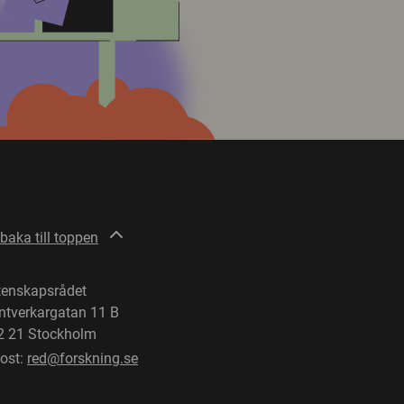
lbaka till toppen
tenskapsrådet
ntverkargatan 11 B
2 21 Stockholm
post:
red@forskning.se