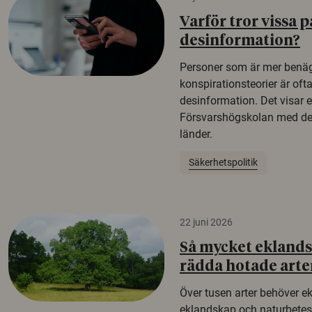
Varför tror vissa p
desinformation?
Personer som är mer benäg
konspirationsteorier är oft
desinformation. Det visar e
Försvarshögskolan med del
länder.
Säkerhetspolitik
22 juni 2026
Så mycket eklandsk
rädda hotade arte
Över tusen arter behöver e
eklandskap och naturbetesma