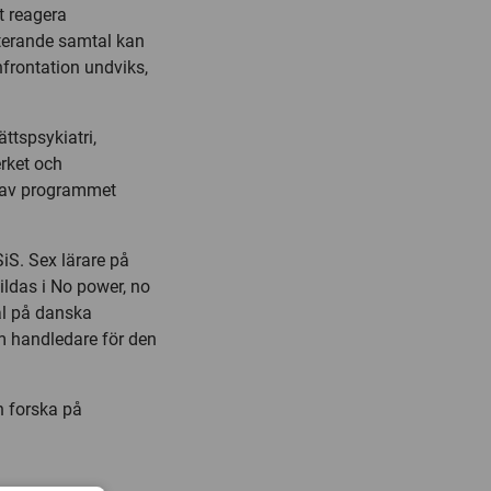
t reagera
kterande samtal kan
frontation undviks,
ttspsykiatri,
rket och
el av programmet
iS. Sex lärare på
ldas i No power, no
al på danska
 handledare för den
ch forska på