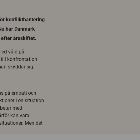
ör konflikthantering
. Nu har Danmark
fter årsskiftet.
 med våld på
 till konfrontation
man skyddar sig.
s på empati och
tioner i en situation
rbetar med
rför kan vara
situationer. Men det