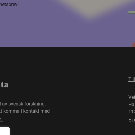
hetsbrev!
Til
eta
Ve
el av svensk forskning.
Ha
att komma i kontakt med
11
n.
E-