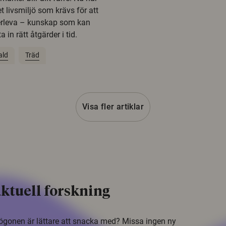
t livsmiljö som krävs för att
erleva – kunskap som kan
 in rätt åtgärder i tid.
ald
Träd
Visa fler artiklar
ktuell forskning
i ögonen är lättare att snacka med? Missa ingen ny