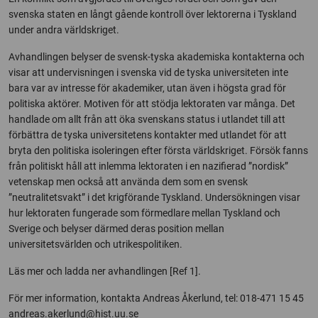
svenska staten en långt gående kontroll över lektorerna i Tyskland
under andra världskriget.
Avhandlingen belyser de svensk-tyska akademiska kontakterna och
visar att undervisningen i svenska vid de tyska universiteten inte
bara var av intresse för akademiker, utan även i högsta grad för
politiska aktörer. Motiven för att stödja lektoraten var många. Det
handlade om allt från att öka svenskans status i utlandet till att
förbättra de tyska universitetens kontakter med utlandet för att
bryta den politiska isoleringen efter första världskriget. Försök fanns
från politiskt håll att inlemma lektoraten i en nazifierad ”nordisk”
vetenskap men också att använda dem som en svensk
”neutralitetsvakt” i det krigförande Tyskland. Undersökningen visar
hur lektoraten fungerade som förmedlare mellan Tyskland och
Sverige och belyser därmed deras position mellan
universitetsvärlden och utrikespolitiken.
Läs mer och ladda ner avhandlingen [Ref 1].
För mer information, kontakta Andreas Åkerlund, tel: 018-471 15 45
andreas.akerlund@hist.uu.se