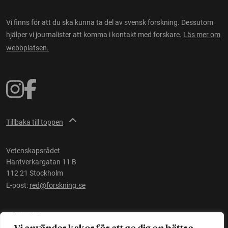
Vi finns för att du ska kunna ta del av svensk forskning. Dessutom
hjälper vi journalister att komma i kontakt med forskare.
Läs mer om
webbplatsen.
Tillbaka till toppen
Vetenskapsrådet
Hantverkargatan 11 B
112 21 Stockholm
E-post:
red@forskning.se
Tillgänglighet