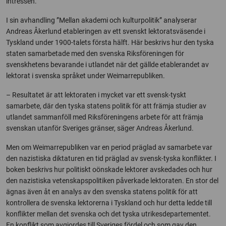
intressen.
I sin avhandling ”Mellan akademi och kulturpolitik” analyserar
Andreas Åkerlund etableringen av ett svenskt lektoratsväsende i
Tyskland under 1900-talets första hälft. Här beskrivs hur den tyska
staten samarbetade med den svenska Riksföreningen för
svenskhetens bevarande i utlandet när det gällde etablerandet av
lektorat i svenska språket under Weimarrepubliken.
– Resultatet är att lektoraten i mycket var ett svensk-tyskt
samarbete, där den tyska statens politik för att främja studier av
utlandet sammanföll med Riksföreningens arbete för att främja
svenskan utanför Sveriges gränser, säger Andreas Åkerlund.
Men om Weimarrepubliken var en period präglad av samarbete var
den nazistiska diktaturen en tid präglad av svensk-tyska konflikter. I
boken beskrivs hur politiskt oönskade lektorer avskedades och hur
den nazistiska vetenskapspolitiken påverkade lektoraten. En stor del
ägnas även åt en analys av den svenska statens politik för att
kontrollera de svenska lektorerna i Tyskland och hur detta ledde till
konflikter mellan det svenska och det tyska utrikesdepartementet.
En konflikt som avgjordes till Sveriges fördel och som gav den