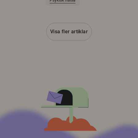
Psykisk hälsa
Visa fler artiklar