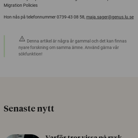
Migration Policies
Hon nås på telefonnummer 0739-43 08 58,
maja.sager@genus.lu.se
warning
Denna artikel är några år gammal och det kan finnas
nyare forskning om samma ämne. Använd gärna vår
sökfunktion!
Senaste nytt