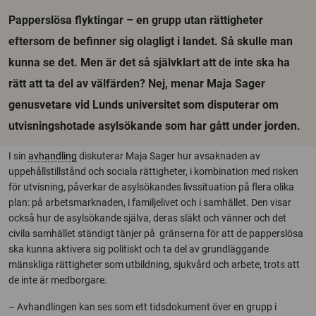
Papperslösa flyktingar – en grupp utan rättigheter
eftersom de befinner sig olagligt i landet. Så skulle man
kunna se det. Men är det så självklart att de inte ska ha
rätt att ta del av välfärden? Nej, menar Maja Sager
genusvetare vid Lunds universitet som disputerar om
utvisningshotade asylsökande som har gått under jorden.
I sin
avhandling
diskuterar Maja Sager hur avsaknaden av
uppehållstillstånd och sociala rättigheter, i kombination med risken
för utvisning, påverkar de asylsökandes livssituation på flera olika
plan: på arbetsmarknaden, i familjelivet och i samhället. Den visar
också hur de asylsökande själva, deras släkt och vänner och det
civila samhället ständigt tänjer på gränserna för att de papperslösa
ska kunna aktivera sig politiskt och ta del av grundläggande
mänskliga rättigheter som utbildning, sjukvård och arbete, trots att
de inte är medborgare.
– Avhandlingen kan ses som ett tidsdokument över en grupp i