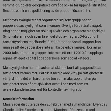
samma grupp eller geografiska område också får uppehållstillstånd.
Resultatet blir en avpolitisering av de papperslösas röster.
Men trots svårigheter att organisera sig som grupp har de
papperslösas synlighet som invånare i Sverige förbättrats något.
Idag har de möjlighet att söka sjukvård och organisera sig fackligt i
Syndikalisterna och även få en del stöd av några LO-förbund. I
Socialstyrelsens regelbundet återkommande Social Rapport kan
man se att de papperslösa inte är lika osynliga längre; I början av
2000-talet nämndes gruppen inte med ett ord. I 2010 års upplaga
ägnas ett eget kapitel åt papperslösa som social kategori.
Men synligheten har inte automatiskt inneburit att papperslösas
rättigheter värnas mer. Parallellt med ökade krav på rättigheter till
välfärd finns det en hårdnande ton som målar upp bristen på
rättigheter som något självklart och till och med som ett
avskräckande instrument för kontrollen av migration.
Kontaktinformation
Maja Sager disputerade den 25 februari med avhandlingen Everyday
Clandestinity: Experiences on the Margins of Citizenship and