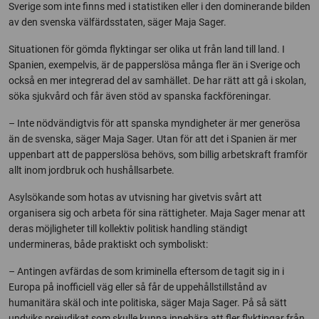
Sverige som inte finns med i statistiken eller i den dominerande bilden
av den svenska välfärdsstaten, säger Maja Sager.
Situationen för gömda flyktingar ser olika ut från land till land. I
Spanien, exempelvis, är de papperslösa många fler än i Sverige och
också en mer integrerad del av samhället. De har rätt att gå i skolan,
söka sjukvård och får även stöd av spanska fackföreningar.
–
Inte nödvändigtvis för att spanska myndigheter är mer generösa
än de svenska, säger Maja Sager. Utan för att det i Spanien är mer
uppenbart att de papperslösa behövs, som billig arbetskraft framför
allt inom jordbruk och hushållsarbete.
Asylsökande som hotas av utvisning har givetvis svårt att
organisera sig och arbeta för sina rättigheter. Maja Sager menar att
deras möjligheter till kollektiv politisk handling ständigt
undermineras, både praktiskt och symboliskt:
– Antingen avfärdas de som kriminella eftersom de tagit sig in i
Europa på inofficiell väg eller så får de uppehållstillstånd av
humanitära skäl och inte politiska, säger Maja Sager. På så sätt
undviks prejudikat som skulle kunna innebära att fler flyktingar från