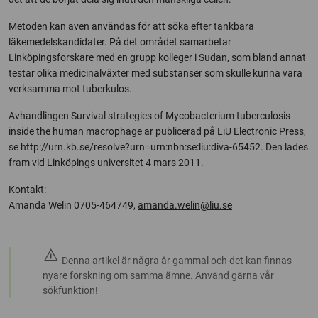
Metoden kan även användas för att söka efter tänkbara
läkemedelskandidater. På det området samarbetar
Linköpingsforskare med en grupp kolleger i Sudan, som bland annat
testar olika medicinalväxter med substanser som skulle kunna vara
verksamma mot tuberkulos.
Avhandlingen Survival strategies of Mycobacterium tuberculosis
inside the human macrophage är publicerad på LiU Electronic Press,
se http://urn.kb.se/resolve?urn=urn:nbn:se:liu:diva-65452. Den lades
fram vid Linköpings universitet 4 mars 2011.
Kontakt:
Amanda Welin 0705-464749,
amanda.welin@liu.se
warning
Denna artikel är några år gammal och det kan finnas
nyare forskning om samma ämne. Använd gärna vår
sökfunktion!