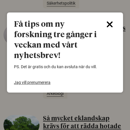
Säkerhetspolitik
Få tips om ny
Gammalt skinn var Sveriges
forskning tre gånger i
äldsta sko
veckan med vårt
22 juni 2026
nyhetsbrev!
Det som arkeologer länge trodde var en
björnfäll visar sig vara delar av en 2000 år
PS. Det är gratis och du kan avsluta när du vill.
gammal sko. Fyndet bär spår av romerskt
skomode och beskrivs som mycket ovanligt i
Norden.
Jag vill prenumerera
Arkeologi
Så mycket eklandskap
krävs för att rädda hotade