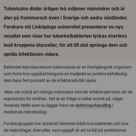
Tuberkulos dödar årligen två miljoner människor och är
åter på frammarsch även i Sverige och andra västländer.
Forskare vid Linköpings universitet presenterar nu nya
resultat som visar hur tuberkelbakterien lyckas överleva
inuti kroppens ätarceller, för att till slut spränga dem och
sprida infektionen vidare.
Bakterien Mycobacterium tuberculosis är en framgångsrik organism
som finns hos uppskattningsvis en tredjedel av jordens befolkning.
Men bara fem procent av de infekterade blir sjuka.
-Man vet också att många människor inte blir infekterade trots att de
exponerats för smittan. Det är en fråga vi söker svaret på, säger
Amanda Welin som nu lägger fram sin
doktorsavhandling
i
medicinsk mikrobiologi.
Forskargruppen har studerat fenomen både hos bakterien och hos
de makrofager, ätarceller, vars uppgift är att ta kål på smittämnen