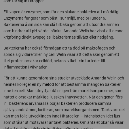
som tar sig in i kroppen.
Ett vapen är enzymer, som får den slukade bakterien att må dåligt.
Enzymerna fungerar som bäst i sur miljö, med pH under 6.
Bakterierna å sin sida kan slå tillbaka genom att utsöndra ämnen
som hindrar att pH-värdet sänks. Amanda Welin har visat att denna
krigföring direkt avspeglas i bakteriernas tillväxt eller nedgång.
Bakterierna har också förmågan att ta död på makrofagen och
sprida sig vidare till en ny cell. Welin visar att detta sker genom ett
litet protein orsakar celldöd, nekros, vilket i sin tur leder till
inflammation i vävnaden.
För att kunna genomföra sina studier utvecklade Amanda Welin och
hennes kolleger en ny
metod
för att bestämma mängden bakterier
inne i en cell. Man utnyttjar då en gen från mareldsorganismer, som
nattetid orsakar märkliga ljussken i havsvatten. När den genen förs
in i bakteriens arvsmassa börjar bakterien producera samma
självlysande ämne, luciferas, som mareldsorganismen. Tack vare det
kan man följa utvecklingen inne i ätarcellen – intensiteten i det ljus
som strålar ut motsvarar antalet bakterier. Om antalet ökar så visar
det att de börjat dela sig inuti den mänskliga cellen.