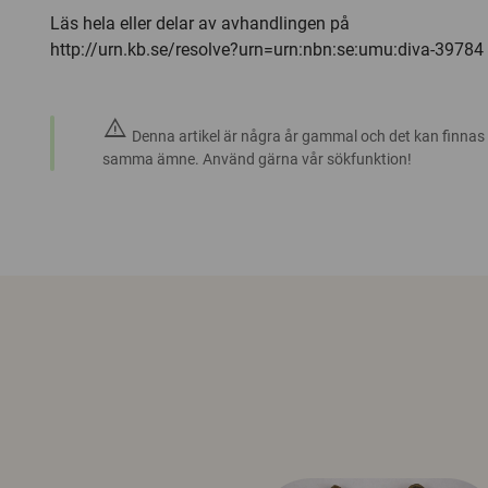
Läs hela eller delar av avhandlingen på
http://urn.kb.se/resolve?urn=urn:nbn:se:umu:diva-39784 
warning
Denna artikel är några år gammal och det kan finnas
samma ämne. Använd gärna vår sökfunktion!