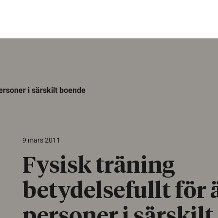
personer i särskilt boende
9 mars 2011
Fysisk träning
betydelsefullt för 
personer i särskilt