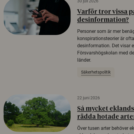
30 juli 2026
Varför tror vissa p
desinformation?
Personer som är mer benäg
konspirationsteorier är oft
desinformation. Det visar e
Försvarshögskolan med del
länder.
Säkerhetspolitik
22 juni 2026
Så mycket eklandsk
rädda hotade arte
Över tusen arter behöver e