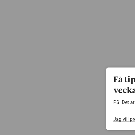
Få ti
vecka
PS. Det är
Jag vill p