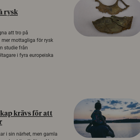
å rysk
na att tro på
a mer mottagliga för rysk
n studie från
tagare i fyra europeiska
ap krävs för att
r
kar i sin närhet, men gamla