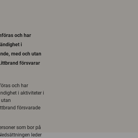
mföras och har
ändighet i
boende, med och utan
ttbrand försvarar
föras och har
ighet i aktiviteter i
h utan
ttbrand försvarade
personer som bor på
edsättningen leder