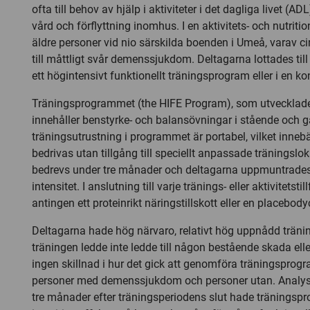
ofta till behov av hjälp i aktiviteter i det dagliga livet (ADL
vård och förflyttning inomhus. I en aktivitets- och nutriti
äldre personer vid nio särskilda boenden i Umeå, varav ci
till måttligt svår demenssjukdom. Deltagarna lottades till 
ett högintensivt funktionellt träningsprogram eller i en kont
Träningsprogrammet (the HIFE Program), som utvecklades 
innehåller benstyrke- och balansövningar i stående och g
träningsutrustning i programmet är portabel, vilket inneb
bedrivas utan tillgång till speciellt anpassade träningslo
bedrevs under tre månader och deltagarna uppmuntrades
intensitet. I anslutning till varje tränings- eller aktivitetsti
antingen ett proteinrikt näringstillskott eller en placebody
Deltagarna hade hög närvaro, relativt hög uppnådd tränin
träningen ledde inte ledde till någon bestående skada ell
ingen skillnad i hur det gick att genomföra träningspro
personer med demenssjukdom och personer utan. Analyse
tre månader efter träningsperiodens slut hade träningsp