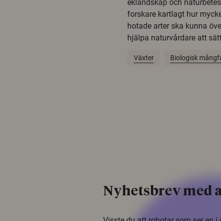
eklandskap och naturbetesma
forskare kartlagt hur mycke
hotade arter ska kunna öv
hjälpa naturvårdare att sätta
Växter
Biologisk mångf
Nyhetsbrev med a
Visste du att robotar som ser en 