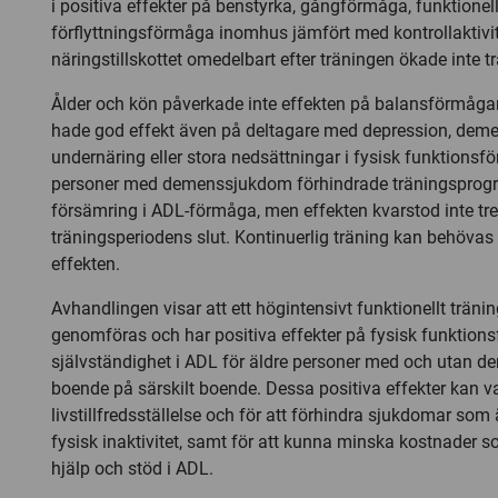
i positiva effekter på benstyrka, gångförmåga, funktion
förflyttningsförmåga inomhus jämfört med kontrollaktivit
näringstillskottet omedelbart efter träningen ökade inte t
Ålder och kön påverkade inte effekten på balansförmåga
hade god effekt även på deltagare med depression, dem
undernäring eller stora nedsättningar i fysisk funktions
personer med demenssjukdom förhindrade träningspro
försämring i ADL-förmåga, men effekten kvarstod inte tr
träningsperiodens slut. Kontinuerlig träning kan behövas 
effekten.
Avhandlingen visar att ett högintensivt funktionellt trän
genomföras och har positiva effekter på fysisk funktio
självständighet i ADL för äldre personer med och utan
boende på särskilt boende. Dessa positiva effekter kan va
livstillfredsställelse och för att förhindra sjukdomar som ä
fysisk inaktivitet, samt för att kunna minska kostnader som
hjälp och stöd i ADL.