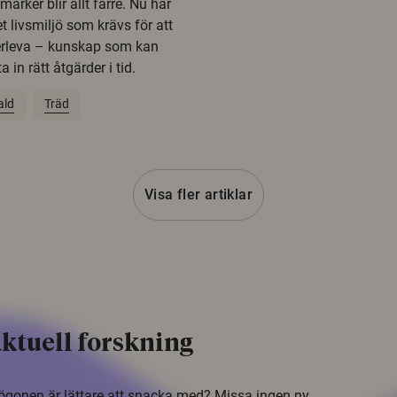
rker blir allt färre. Nu har
t livsmiljö som krävs för att
erleva – kunskap som kan
 in rätt åtgärder i tid.
ald
Träd
Visa fler artiklar
ktuell forskning
i ögonen är lättare att snacka med? Missa ingen ny