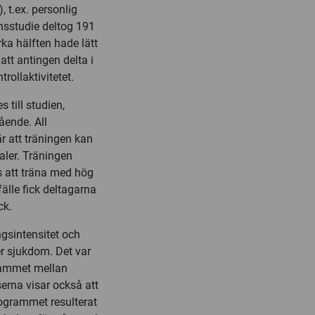
), t.ex. personlig
onsstudie deltog 191
rka hälften hade lätt
att antingen delta i
rollaktivitetet.
till studien,
ående. All
är att träningen kan
kaler. Träningen
 att träna med hög
llfälle fick deltagarna
ck.
gsintensitet och
er sjukdom. Det var
grammet mellan
rna visar också att
rogrammet resulterat