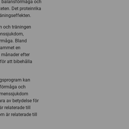
ell balansförmåga och
eten. Det proteinrika
räningseffekten.
n och träningen
enssjukdom,
förmåga. Bland
grammet en
e månader efter
för att bibehålla
ingsprogram kan
nsförmåga och
 demenssjukdom
ra av betydelse för
r relaterade till
 är relaterade till