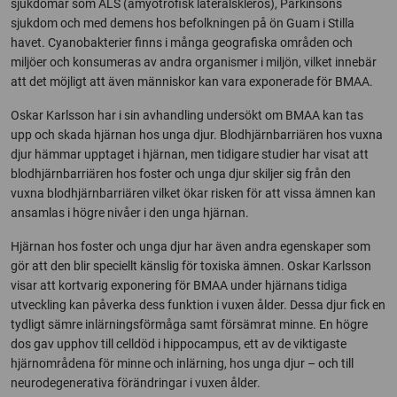
sjukdomar som ALS (amyotrofisk lateralskleros), Parkinsons
sjukdom och med demens hos befolkningen på ön Guam i Stilla
havet. Cyanobakterier finns i många geografiska områden och
miljöer och konsumeras av andra organismer i miljön, vilket innebär
att det möjligt att även människor kan vara exponerade för BMAA.
Oskar Karlsson har i sin avhandling undersökt om BMAA kan tas
upp och skada hjärnan hos unga djur. Blodhjärnbarriären hos vuxna
djur hämmar upptaget i hjärnan, men tidigare studier har visat att
blodhjärnbarriären hos foster och unga djur skiljer sig från den
vuxna blodhjärnbarriären vilket ökar risken för att vissa ämnen kan
ansamlas i högre nivåer i den unga hjärnan.
Hjärnan hos foster och unga djur har även andra egenskaper som
gör att den blir speciellt känslig för toxiska ämnen. Oskar Karlsson
visar att kortvarig exponering för BMAA under hjärnans tidiga
utveckling kan påverka dess funktion i vuxen ålder. Dessa djur fick en
tydligt sämre inlärningsförmåga samt försämrat minne. En högre
dos gav upphov till celldöd i hippocampus, ett av de viktigaste
hjärnområdena för minne och inlärning, hos unga djur – och till
neurodegenerativa förändringar i vuxen ålder.