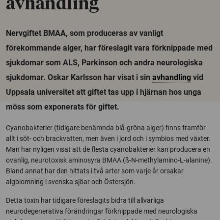
avhandling
Nervgiftet BMAA, som produceras av vanligt
förekommande alger, har föreslagit vara förknippade med
sjukdomar som ALS, Parkinson och andra neurologiska
sjukdomar. Oskar Karlsson har visat i sin
avhandling
vid
Uppsala universitet att giftet tas upp i hjärnan hos unga
möss som exponerats för giftet.
Cyanobakterier (tidigare benämnda blå-gröna alger) finns framför
allt i söt- och brackvatten, men även i jord och i symbios med växter.
Man har nyligen visat att de flesta cyanobakterier kan producera en
ovanlig, neurotoxisk aminosyra BMAA (ß-N-methylamino-L-alanine).
Bland annat har den hittats i två arter som varje år orsakar
algblomning i svenska sjöar och Östersjön.
Detta toxin har tidigare föreslagits bidra till allvarliga
neurodegenerativa förändringar förknippade med neurologiska