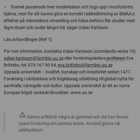
– Toxinet passerade över moderkakan och togs upp i musfostrets
hjärna, men för att kunna göra en korrekt riskbedömning av BMAA:s
effekter på människors utveckling och hälsa behövs fler studier med
lägre doser och under längre tid, säger Oskar Karlsson.
Läs avhandlingen [Ref 1].
För mer information, kontakta Oskar Karlsson (utomlands vecka 10)
oskar.karlsson@farmbio.uu.se
eller forskningsledare
professor
Eva
Brittebo, tel: 070-167 90 64,
eva.brittebo@farmbio.uu.se
Uppsala universitet – kvalitet, kunskap och kreativitet sedan 1477.
Forskning i världsklass och högklassig utbildning till global nytta för
samhälle, näringsliv och kultur. Uppsala universitet är ett av norra
Europas högst rankade lärosäten. www.uu.se
warning
Denna artikel är några år gammal och det kan finnas
nyare forskning om samma ämne. Använd gärna vår
sökfunktion!