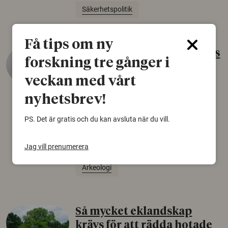
Säkerhetspolitik
Få tips om ny
Gammalt skinn var Sveriges
forskning tre gånger i
äldsta sko
veckan med vårt
22 juni 2026
nyhetsbrev!
Det som arkeologer länge trodde var en
björnfäll visar sig vara delar av en 2000 år
PS. Det är gratis och du kan avsluta när du vill.
gammal sko. Fyndet bär spår av romerskt
skomode och beskrivs som mycket ovanligt i
Jag vill prenumerera
Norden.
Arkeologi
Så mycket eklandskap
krävs för att rädda hotade