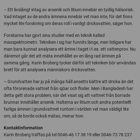
– Ett livslångt intag av arsenik och litium innebär en tydlig hälsorisk.
Vad intaget av de andra ämnena innebär vet man inte, för det finns
mycket lite forskning om deras roll i vanligt dricksvatten, säger hon.
Forskarna har gjort sina studier med en teknik kallad
masspektrometri. Tekniken i sig har funnits länge, men tidigare har
man bara kunnat analysera ett ämne i taget i t.ex. ett vattenprov. Nu
däremot går det att mäta innehållet av en lång rad ämnen på
samma gång. Karin Broberg tycker därför att tekniken bör användas
brett för att analysera människors dricksvatten.
– Grundvatten har ju på många håll ansetts bättre att dricka än det
ofta förorenade vattnet från sjöar och floder. Men i Bangladesh har
detta gett stora problem, när det visat sig att vattnet från borrade
brunnar innehåller arsenik. Halterna av litium och andra potentiellt
farliga ämnen i grundvattnet runtom i världen vet man väldigt lite
om, så de borde också mätas, menar hon.
Kontaktinformation
Karin Broberg träffas på tel 0046-46 17 38 19 eller 0046-73 78 237