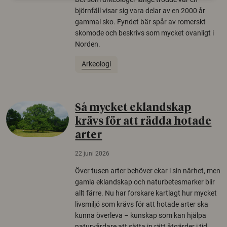
björnfäll visar sig vara delar av en 2000 år
gammal sko. Fyndet bär spår av romerskt
skomode och beskrivs som mycket ovanligt i
Norden.
Arkeologi
Så mycket eklandskap
krävs för att rädda hotade
arter
22 juni 2026
Över tusen arter behöver ekar i sin närhet, men
gamla eklandskap och naturbetesmarker blir
allt färre. Nu har forskare kartlagt hur mycket
livsmiljö som krävs för att hotade arter ska
kunna överleva – kunskap som kan hjälpa
naturvårdare att sätta in rätt åtgärder i tid.