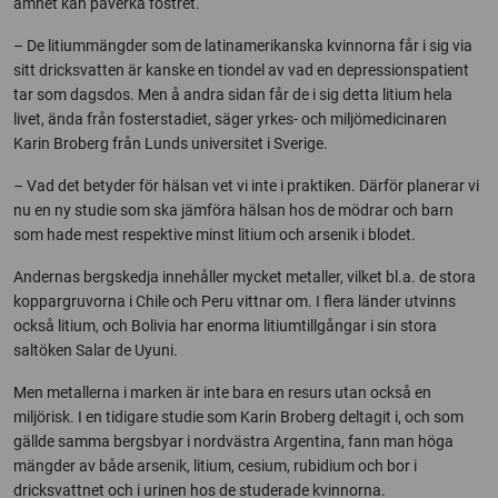
ämnet kan påverka fostret.
– De litiummängder som de latinamerikanska kvinnorna får i sig via
sitt dricksvatten är kanske en tiondel av vad en depressionspatient
tar som dagsdos. Men å andra sidan får de i sig detta litium hela
livet, ända från fosterstadiet, säger yrkes- och miljömedicinaren
Karin Broberg från Lunds universitet i Sverige.
– Vad det betyder för hälsan vet vi inte i praktiken. Därför planerar vi
nu en ny studie som ska jämföra hälsan hos de mödrar och barn
som hade mest respektive minst litium och arsenik i blodet.
Andernas bergskedja innehåller mycket metaller, vilket bl.a. de stora
koppargruvorna i Chile och Peru vittnar om. I flera länder utvinns
också litium, och Bolivia har enorma litiumtillgångar i sin stora
saltöken Salar de Uyuni.
Men metallerna i marken är inte bara en resurs utan också en
miljörisk. I en tidigare studie som Karin Broberg deltagit i, och som
gällde samma bergsbyar i nordvästra Argentina, fann man höga
mängder av både arsenik, litium, cesium, rubidium och bor i
dricksvattnet och i urinen hos de studerade kvinnorna.