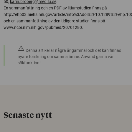
50,
karin.broberg@med.lu.se
.
En sammanfattning och en PDF av litiumstudien finns på
http://ehp03.niehs.nih.gov/article/info%3Adoi%2F10.1289%2Fehp.10
och en sammanfattning av den tidigare studien finns på
www.ncbi.nlm.nih.gov/pubmed/20701280.
warning
Denna artikel är några år gammal och det kan finnas
nyare forskning om samma ämne. Använd gärna vår
sökfunktion!
Senaste nytt