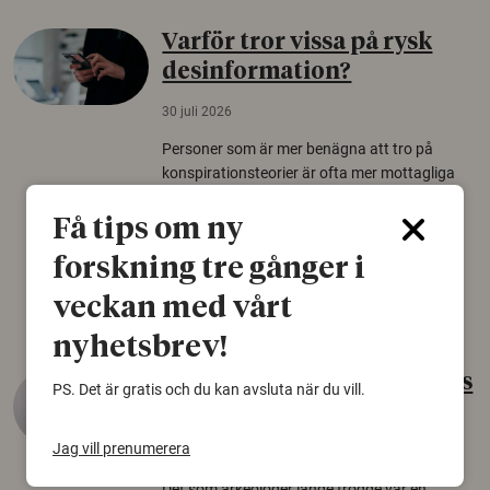
Varför tror vissa på rysk
desinformation?
30 juli 2026
Personer som är mer benägna att tro på
konspirationsteorier är ofta mer mottagliga
för rysk desinformation. Det visar en studie
från Försvarshögskolan med deltagare i fyra
Få tips om ny
europeiska länder.
forskning tre gånger i
Säkerhetspolitik
veckan med vårt
nyhetsbrev!
Gammalt skinn var Sveriges
PS. Det är gratis och du kan avsluta när du vill.
äldsta sko
Jag vill prenumerera
22 juni 2026
Det som arkeologer länge trodde var en