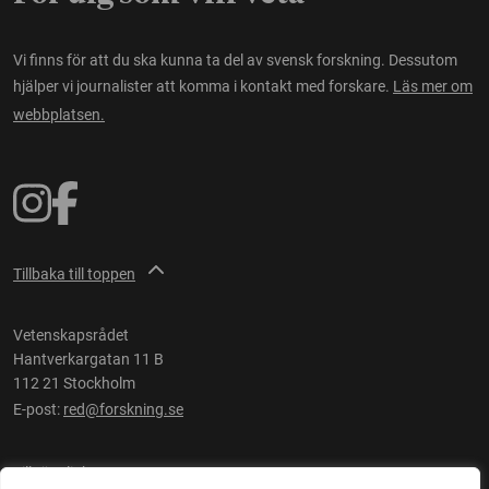
Vi finns för att du ska kunna ta del av svensk forskning. Dessutom
hjälper vi journalister att komma i kontakt med forskare.
Läs mer om
webbplatsen.
Tillbaka till toppen
Vetenskapsrådet
Hantverkargatan 11 B
112 21 Stockholm
E-post:
red@forskning.se
Tillgänglighet