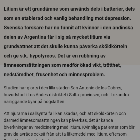
Litium är ett grundämne som används dels i batterier, dels
som en etablerad och vanlig behandling mot depression.
Svenska forskare har nu funnit att kvinnor i den andinska
delen av Argentina får i sig så mycket litium via
grundvattnet att det skulle kunna påverka sköldkörteln
och ge s.k. hypotyreos. Det är en rubbning av
ämnesomsättningen som medför ökad vikt, trötthet,
nedstämdhet, frusenhet och minnesproblem.
Studien har gjorts i den lilla staden San Antonio de los Cobres,
huvudstad i Los Andes-distriktet i Salta-provinsen, och i tre andra
närliggande byar på högslätten.
Att njurarna i sällsynta fall kan skadas, och att sköldkörteln och
därmed ämnesomsättningen kan påverkas, det är kända
biverkningar av medicinering med litium. Kvinnliga patienter som blir
gravida avråds också från att ta läkemedel med litium, eftersom