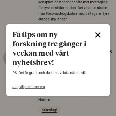
konspirationsteorier är ofta mer mottagliga
för rysk desinformation. Det visar en studie
från Försvarshögskolan med deltagare i fyra
europeiska länder.
Säkerhetspolitik
Få tips om ny
forskning tre gånger i
Gammalt skinn var Sveriges
veckan med vårt
äldsta sko
nyhetsbrev!
22 juni 2026
PS. Det är gratis och du kan avsluta när du vill.
Det som arkeologer länge trodde var en
björnfäll visar sig vara delar av en 2000 år
Jag vill prenumerera
gammal sko. Fyndet bär spår av romerskt
skomode och beskrivs som mycket ovanligt i
Norden.
Arkeologi