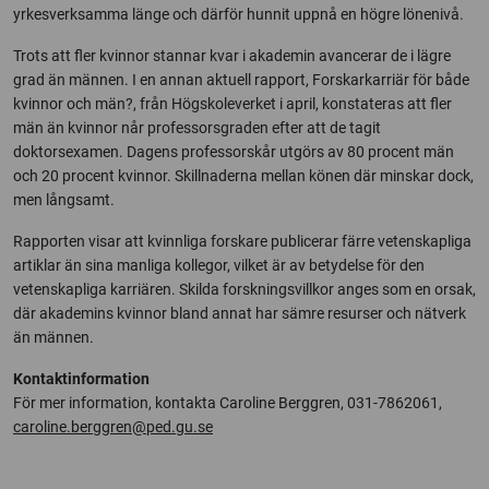
yrkesverksamma länge och därför hunnit uppnå en högre lönenivå.
Trots att fler kvinnor stannar kvar i akademin avancerar de i lägre
grad än männen. I en annan aktuell rapport, Forskarkarriär för både
kvinnor och män?, från Högskoleverket i april, konstateras att fler
män än kvinnor når professorsgraden efter att de tagit
doktorsexamen. Dagens professorskår utgörs av 80 procent män
och 20 procent kvinnor. Skillnaderna mellan könen där minskar dock,
men långsamt.
Rapporten visar att kvinnliga forskare publicerar färre vetenskapliga
artiklar än sina manliga kollegor, vilket är av betydelse för den
vetenskapliga karriären. Skilda forskningsvillkor anges som en orsak,
där akademins kvinnor bland annat har sämre resurser och nätverk
än männen.
Kontaktinformation
För mer information, kontakta Caroline Berggren, 031-7862061,
caroline.berggren@ped.gu.se