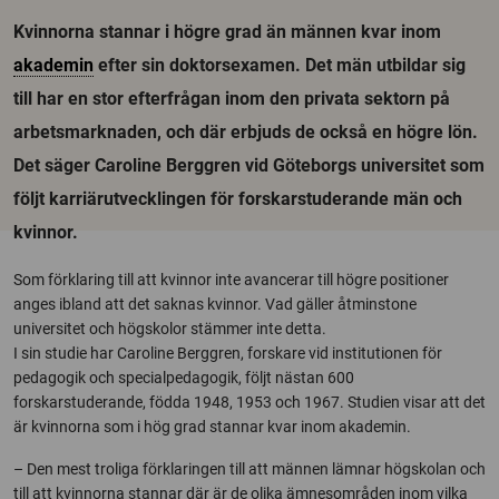
Kvinnorna stannar i högre grad än männen kvar inom
akademin
efter sin doktorsexamen. Det män utbildar sig
till har en stor efterfrågan inom den privata sektorn på
arbetsmarknaden, och där erbjuds de också en högre lön.
Det säger Caroline Berggren vid Göteborgs universitet som
följt karriärutvecklingen för forskarstuderande män och
kvinnor.
Som förklaring till att kvinnor inte avancerar till högre positioner
anges ibland att det saknas kvinnor. Vad gäller åtminstone
universitet och högskolor stämmer inte detta.
I sin studie har Caroline Berggren, forskare vid institutionen för
pedagogik och specialpedagogik, följt nästan 600
forskarstuderande, födda 1948, 1953 och 1967. Studien visar att det
är kvinnorna som i hög grad stannar kvar inom akademin.
– Den mest troliga förklaringen till att männen lämnar högskolan och
till att kvinnorna stannar där är de olika ämnesområden inom vilka