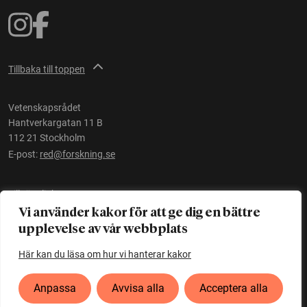
Tillbaka till toppen
Vetenskapsrådet
Hantverkargatan 11 B
112 21 Stockholm
E-post:
red@forskning.se
Tillgänglighet
Vi använder kakor för att ge dig en bättre
upplevelse av vår webbplats
Ett initiativ av
Vetenskapsrådet
Här kan du läsa om hur vi hanterar kakor
Anpassa
Avvisa alla
Acceptera alla