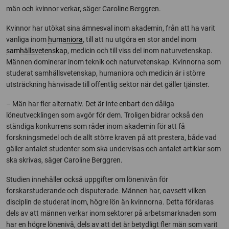
män och kvinnor verkar, säger Caroline Berggren.
Kvinnor har utökat sina ämnesval inom akademin, från att ha varit
vanliga inom
humaniora
, till att nu utgöra en stor andel inom
samhällsvetenskap
, medicin och till viss del inom naturvetenskap.
Männen dominerar inom teknik och naturvetenskap. Kvinnorna som
studerat samhällsvetenskap, humaniora och medicin är i större
utsträckning hänvisade till offentlig sektor när det gäller tjänster.
– Män har fler alternativ. Det är inte enbart den dåliga
löneutvecklingen som avgör för dem. Troligen bidrar också den
ständiga konkurrens som råder inom akademin för att få
forskningsmedel och de allt större kraven på att prestera, både vad
gäller antalet studenter som ska undervisas och antalet artiklar som
ska skrivas, säger Caroline Berggren.
Studien innehåller också uppgifter om lönenivån för
forskarstuderande och disputerade. Männen har, oavsett vilken
disciplin de studerat inom, högre lön än kvinnorna. Detta förklaras
dels av att männen verkar inom sektorer på arbetsmarknaden som
har en högre lönenivå, dels av att det är betydligt fler män som varit