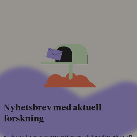
Nyhetsbrev med aktuell
forskning
Visste du att robotar som ser en i ögonen är lättare att snacka med?