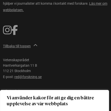
hjälper vi journalister att komma i kontakt med forskare.
Läs mer om
webbplatsen.
Tillbaka till toppen
Vetenskapsrådet
Hantverkargatan 11 B
112 21 Stockholm
E-post:
red@forskning.se
Tillgänglighet
Vi använder kakor för att ge dig en bättre
upplevelse av vår webbplats
Ett initiativ av
Vetenskapsrådet