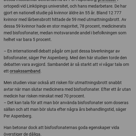
ortopedi vid Linköpings universitet, och hans medarbetare. De har
gjort en nationell studie på kvinnor äldre än 55 år. Bland 12 777
kvinnor med lårbensbrott hittade de 59 med utmattningsbrott. Av
dessa 59 kvinnor hade en stor majoritet, 78 procent, medicinerats
med bisfosfonater, medan motsvarande andel i befolkningen som
helhet var bara 5 procent.
– En internationell debatt pågår om just dessa biverkningar av
bifosfonater, säger Per Aspenberg. Med den här studien torde den
debatten vara avgjord. Sambandet är så starkt att vi vågar tala om
ett
orsakssamband
.
Men studien visar också att risken för utmattningsbrott snabbt
avtar när man slutar medicinera med bisfosfonater. Efter ett år utan
medicin har risken minskat med 70 procent.
– Det kan tala för att man bör använda bisfosfonater som doseras
sällan och att man bör sluta efter några års behandlingstid, säger
Per Aspenberg.
Han betonar dock att bisfosfonaternas goda egenskaper vida
överstiger de dåliga.