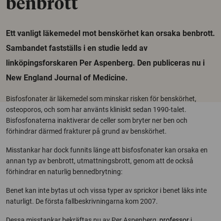
benbrott
Ett vanligt läkemedel mot benskörhet kan orsaka benbrott.
Sambandet fastställs i en studie ledd av
linköpingsforskaren Per Aspenberg. Den publiceras nu i
New England Journal of Medicine.
Bisfosfonater är läkemedel som minskar risken för benskörhet,
osteoporos, och som har använts kliniskt sedan 1990-talet.
Bisfosfonaterna inaktiverar de celler som bryter ner ben och
förhindrar därmed frakturer på grund av benskörhet.
Misstankar har dock funnits länge att bisfosfonater kan orsaka en
annan typ av benbrott, utmattningsbrott, genom att de också
förhindrar en naturlig bennedbrytning:
Benet kan inte bytas ut och vissa typer av sprickor i benet läks inte
naturligt. De första fallbeskrivningarna kom 2007.
Dessa misstankar bekräftas nu av Per Aspenberg,
professor
i