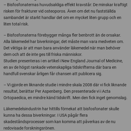
– Bisfosfonaternas huvudsakliga effekt kravstår: De minskar kraftigt
risken för frakturer vid osteoporos. Även om det nu fastställda
sambandet är starkt handlar det om en mycket liten grupp och en
liten total risk.
– Bisfosfonaterna förebygger många fler benbrott än de orsakar.
Alla läkemedel har biverkningar, det måste man vara medveten om.
Det viktiga är att man bara använder läkemedel när man behöver
dem och att de inte ges till friska människor.
Studien presenteras i en artikel i New England Journal of Medicine,
en av de högst rankade vetenskapliga tidskrifterna där bara en
handfull svenskar årligen får chansen att publicera sig.
– Vi gjorde en liknande studie i mindre skala 2008 där vi fick liknande
resultat, berättar Per Aspenberg. Den presenterade vi i Acta
Ortopaedica, en mindre känd tidskrift. Men den fick inget genomslag.
Läkemedelsindustrin har hittills förnekat att bisfosfonater skulle
kunna ha dessa biverkningar. I USA pågår flera
skadeståndsprocesser som kan komma att påverkas av de nu
redovisade forskningsrönen.