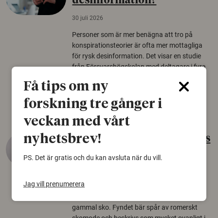
desinformation?
30 juli 2026
Personer som är mer benägna att tro på
konspirationsteorier är ofta mer mottagliga
för rysk desinformation. Det visar en studie
från Försvarshögskolan med deltagare i fyra
europeiska länder.
Få tips om ny
Säkerhetspolitik
forskning tre gånger i
veckan med vårt
nyhetsbrev!
Gammalt skinn var Sveriges
äldsta sko
PS. Det är gratis och du kan avsluta när du vill.
22 juni 2026
Jag vill prenumerera
Det som arkeologer länge trodde var en
björnfäll visar sig vara delar av en 2000 år
gammal sko. Fyndet bär spår av romerskt
skomode och beskrivs som mycket ovanligt i