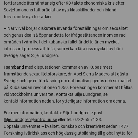
fortfarande återhämtar sig efter 90-talets ekonomiska kris efter
Sovjetunionens fall, präglat av nya klasskillnader och ibland
förvirrande nya hierarkier.
– När vi väl börjar diskutera invanda föreställningar om sexualitet
och genusideal så öppnar detta för ifrågasättanden inom en rad
områden i våra liv. I det kubanska fallet är detta är en mycket
intressant process att följa, som vi kan lära oss mycket av här i
Sverige, säger Silje Lundgren.
I
samband
med disputationen kommer en av Kubas mest
framstående sexualitetsforskare, dr. Abel Sierra Madero att gästa
Sverige, och ge en föreläsning om nationalism, genus och sexualitet
på Kuba sedan revolutionen 1959. Föreläsningen kommer att hållas
vid Stockholms universitet. Kontakta Silje Lundgren, se
kontaktinformation nedan, för ytterligare information om denna.
För mer information, kontakta: Silje Lundgren e-post:
Silje.Lundgren@antro.uu.se
eller tel. 0732-55 71 33.
Uppsala universitet – kvalitet, kunskap och kreativitet sedan 1477.
Forskning i världsklass och högklassig utbildning till global nytta för