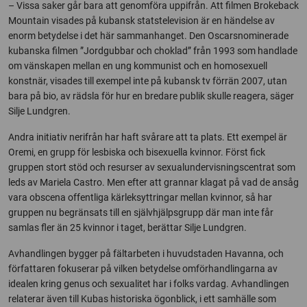
– Vissa saker går bara att genomföra uppifrån. Att filmen Brokeback
Mountain visades på kubansk statstelevision är en händelse av
enorm betydelse i det här sammanhanget. Den Oscarsnominerade
kubanska filmen ”Jordgubbar och choklad” från 1993 som handlade
om vänskapen mellan en ung kommunist och en homosexuell
konstnär, visades till exempel inte på kubansk tv förrän 2007, utan
bara på bio, av rädsla för hur en bredare publik skulle reagera, säger
Silje Lundgren.
Andra initiativ nerifrån har haft svårare att ta plats. Ett exempel är
Oremi, en grupp för lesbiska och bisexuella kvinnor. Först fick
gruppen stort stöd och resurser av sexualundervisningscentrat som
leds av Mariela Castro. Men efter att grannar klagat på vad de ansåg
vara obscena offentliga kärleksyttringar mellan kvinnor, så har
gruppen nu begränsats till en självhjälpsgrupp där man inte får
samlas fler än 25 kvinnor i taget, berättar Silje Lundgren.
Avhandlingen bygger på fältarbeten i huvudstaden Havanna, och
författaren fokuserar på vilken betydelse omförhandlingarna av
idealen kring genus och sexualitet har i folks vardag. Avhandlingen
relaterar även till Kubas historiska ögonblick, i ett samhälle som