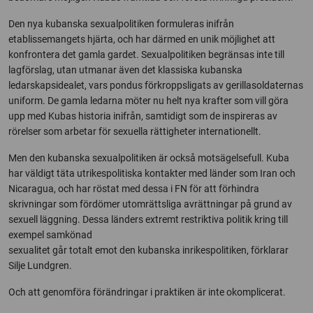
Den nya kubanska sexualpolitiken formuleras inifrån
etablissemangets hjärta, och har därmed en unik möjlighet att
konfrontera det gamla gardet. Sexualpolitiken begränsas inte till
lagförslag, utan utmanar även det klassiska kubanska
ledarskapsidealet, vars pondus förkroppsligats av gerillasoldaternas
uniform. De gamla ledarna möter nu helt nya krafter som vill göra
upp med Kubas historia inifrån, samtidigt som de inspireras av
rörelser som arbetar för sexuella rättigheter internationellt.
Men den kubanska sexualpolitiken är också motsägelsefull. Kuba
har väldigt täta utrikespolitiska kontakter med länder som Iran och
Nicaragua, och har röstat med dessa i FN för att förhindra
skrivningar som fördömer utomrättsliga avrättningar på grund av
sexuell läggning. Dessa länders extremt restriktiva politik kring till
exempel samkönad
sexualitet går totalt emot den kubanska inrikespolitiken, förklarar
Silje Lundgren.
Och att genomföra förändringar i praktiken är inte okomplicerat.