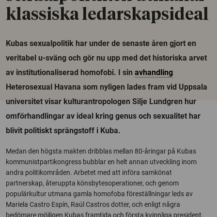
klassiska ledarskapsideal
Kubas sexualpolitik har under de senaste åren gjort en
veritabel u-sväng och gör nu upp med det historiska arvet
av institutionaliserad homofobi. I sin
avhandling
Heterosexual Havana som nyligen lades fram vid Uppsala
universitet visar kulturantropologen Silje Lundgren hur
omförhandlingar av ideal kring genus och sexualitet har
blivit politiskt sprängstoff i Kuba.
Medan den högsta makten dribblas mellan 80-åringar på Kubas
kommunistpartikongress bubblar en helt annan utveckling inom
andra politikområden. Arbetet med att införa samkönat
partnerskap, återuppta könsbytesoperationer, och genom
populärkultur utmana gamla homofoba föreställningar leds av
Mariela Castro Espín, Raúl Castros dotter, och enligt några
bedömare möjligen Kubas framtida och första kvinnliga president.