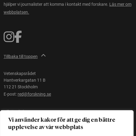
hjälper vi journalister att komma i kontakt med forskare.
Läs mer om
webbplatsen.
Tillbaka till toppen
Vetenskapsrådet
Hantverkargatan 11 B
112 21 Stockholm
E-post:
red@forskning.se
Tillgänglighet
Vi använder kakor för att ge dig en bättre
upplevelse av vår webbplats
Ett initiativ av
Vetenskapsrådet