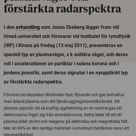
förstärkta radarspektra
I den
avhandling
som Jonas Ekeberg lägger fram vid
Umeå universitet och försvarar vid Institutet för rymdfysik
(IRF) i Kiruna på fredag (13 maj 2011), presenteras en
speciell typ av plasmavågor, s k solitära vågor, och deras
roll i accelerationen av partiklar i solens korona och i
jordens jonosfär, samt deras signatur i en nyupptäckt typ
av förstärkta radarspektra.
Förutom de klassiska tillstånden fast, flytande och gas betraktar
man ibland plasma som det fjärde aggregationstillståndet. Ett
plasma uppstår vid så kraftig upphettning av en neutral gas att
elektronerna frigör sig från atomkärnorna. Detta leder till att ett
plasma leder ström och reagerar på elektriska och magnetiska fält.
Mer än 99% av den synliga materian i universum beräknas vara i ett
plasmatillstånd.