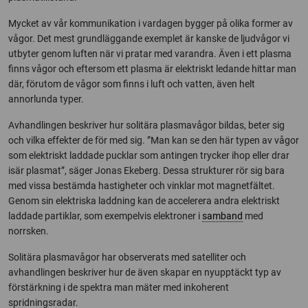
Mycket av vår kommunikation i vardagen bygger på olika former av
vågor. Det mest grundläggande exemplet är kanske de ljudvågor vi
utbyter genom luften när vi pratar med varandra. Även i ett plasma
finns vågor och eftersom ett plasma är elektriskt ledande hittar man
där, förutom de vågor som finns i luft och vatten, även helt
annorlunda typer.
Avhandlingen beskriver hur solitära plasmavågor bildas, beter sig
och vilka effekter de för med sig. ”Man kan se den här typen av vågor
som elektriskt laddade pucklar som antingen trycker ihop eller drar
isär plasmat”, säger Jonas Ekeberg. Dessa strukturer rör sig bara
med vissa bestämda hastigheter och vinklar mot magnetfältet.
Genom sin elektriska laddning kan de accelerera andra elektriskt
laddade partiklar, som exempelvis elektroner i
samband
med
norrsken.
Solitära plasmavågor har observerats med satelliter och
avhandlingen beskriver hur de även skapar en nyupptäckt typ av
förstärkning i de spektra man mäter med inkoherent
spridningsradar.