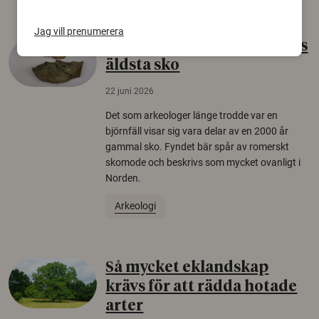
Jag vill prenumerera
Gammalt skinn var Sveriges
äldsta sko
22 juni 2026
Det som arkeologer länge trodde var en
björnfäll visar sig vara delar av en 2000 år
gammal sko. Fyndet bär spår av romerskt
skomode och beskrivs som mycket ovanligt i
Norden.
Arkeologi
Så mycket eklandskap
krävs för att rädda hotade
arter