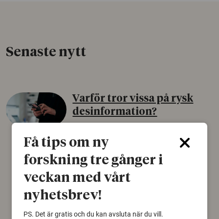
Senaste nytt
Varför tror vissa på rysk
desinformation?
30 juli 2026
Få tips om ny
Personer som är mer benägna att tro på
konspirationsteorier är ofta mer mottagliga
forskning tre gånger i
för rysk desinformation. Det visar en studie
veckan med vårt
från Försvarshögskolan med deltagare i fyra
europeiska länder.
nyhetsbrev!
Säkerhetspolitik
PS. Det är gratis och du kan avsluta när du vill.