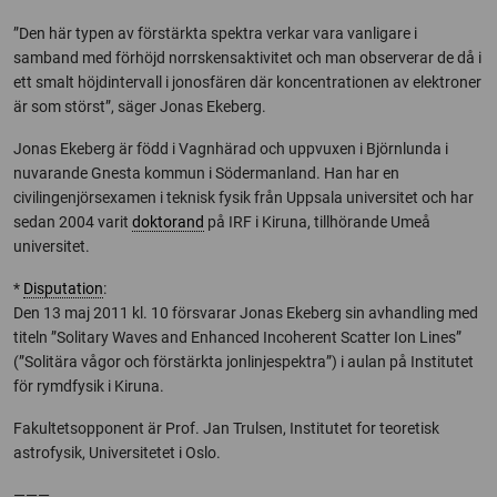
”Den här typen av förstärkta spektra verkar vara vanligare i
samband med förhöjd norrskensaktivitet och man observerar de då i
ett smalt höjdintervall i jonosfären där koncentrationen av elektroner
är som störst”, säger Jonas Ekeberg.
Jonas Ekeberg är född i Vagnhärad och uppvuxen i Björnlunda i
nuvarande Gnesta kommun i Södermanland. Han har en
civilingenjörsexamen i teknisk fysik från Uppsala universitet och har
sedan 2004 varit
doktorand
på IRF i Kiruna, tillhörande Umeå
universitet.
*
Disputation
:
Den 13 maj 2011 kl. 10 försvarar Jonas Ekeberg sin avhandling med
titeln ”Solitary Waves and Enhanced Incoherent Scatter Ion Lines”
(”Solitära vågor och förstärkta jonlinjespektra”) i aulan på Institutet
för rymdfysik i Kiruna.
Fakultetsopponent är Prof. Jan Trulsen, Institutet for teoretisk
astrofysik, Universitetet i Oslo.
———