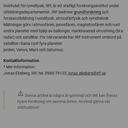
Institutet för rymdfysik, IRF, är ett statligt forskningsinstitut under
Utbildningsdepartementet. IRF bedriver
grundforskning
och
forskarutbildning i rymdfysik, atmosfärfysik och rymdteknik.
Mätningar görs i atmosfären, jonosfären, magnetosfären och runt
andra planeter med hjälp av ballonger, markbaserad utrustning (bl a
radar) och satelliter. För närvarande har IRF instrument ombord på
satelliter i bana runt fyra planeter:
jorden, Venus, Mars och Saturnus.
Kontaktinformation
* Mer information:
Jonas Ekeberg, IRF, tel. 0980-79123,
jonas.ekeberg@irf.se
warning
Denna artikel är några år gammal och det kan finnas
nyare forskning om samma ämne. Använd gärna vår
sökfunktion!