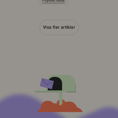
Psykisk hälsa
Visa fler artiklar