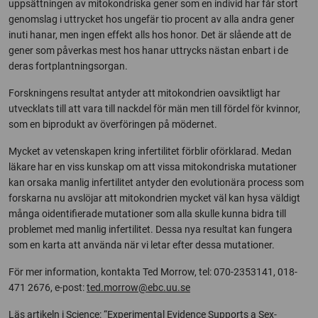
uppsättningen av mitokondriska gener som en individ har får stort
genomslag i uttrycket hos ungefär tio procent av alla andra gener
inuti hanar, men ingen effekt alls hos honor. Det är slående att de
gener som påverkas mest hos hanar uttrycks nästan enbart i de
deras fortplantningsorgan.
Forskningens resultat antyder att mitokondrien oavsiktligt har
utvecklats till att vara till nackdel för män men till fördel för kvinnor,
som en biprodukt av överföringen på mödernet.
Mycket av vetenskapen kring infertilitet förblir oförklarad. Medan
läkare har en viss kunskap om att vissa mitokondriska mutationer
kan orsaka manlig infertilitet antyder den evolutionära process som
forskarna nu avslöjar att mitokondrien mycket väl kan hysa väldigt
många oidentifierade mutationer som alla skulle kunna bidra till
problemet med manlig infertilitet. Dessa nya resultat kan fungera
som en karta att använda när vi letar efter dessa mutationer.
För mer information, kontakta Ted Morrow, tel: 070-2353141, 018-
471 2676, e-post:
ted.morrow@ebc.uu.se
Läs artikeln i Science: “Experimental Evidence Supports a Sex-