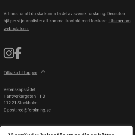
Vi finns för att du ska kunna ta del av svensk forskning. Dessutom
hjälper vi journalister att komma i kontakt med forskare.
Läs mer om
webbplatsen.
Tillbaka till toppen
Vetenskapsrådet
Hantverkargatan 11 B
112 21 Stockholm
E-post:
red@forskning.se
Tillgänglighet