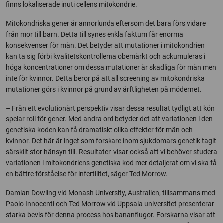
finns lokaliserade inuti cellens mitokondrie.
Mitokondriska gener är annorlunda eftersom det bara förs vidare
från mor till barn. Detta till synes enkla faktum får enorma
konsekvenser för män. Det betyder att mutationer i mitokondrien
kan ta sig förbi kvalitetskontrollerna obemärkt och ackumuleras i
höga koncentrationer om dessa mutationer är skadliga för män men
inte för kvinnor. Detta beror på att all screening av mitokondriska
mutationer görs i kvinnor på grund av ärftligheten på mödernet.
– Från ett evolutionärt perspektiv visar dessa resultat tydligt att kön
spelar roll för gener. Med andra ord betyder det att variationen i den
genetiska koden kan få dramatiskt olika effekter för män och
kvinnor. Det här är inget som forskare inom sjukdomars genetik tagit
särskilt stor hänsyn till. Resultaten visar också att vi behöver studera
variationen i mitokondriens genetiska kod mer detaljerat om vi ska få
en bättre förståelse för infertilitet, säger Ted Morrow.
Damian Dowling vid Monash University, Australien, tillsammans med
Paolo Innocenti och Ted Morrow vid Uppsala universitet presenterar
starka bevis för denna process hos bananflugor. Forskarna visar att