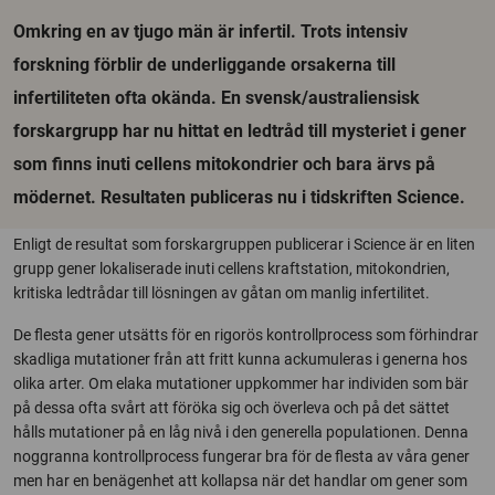
Omkring en av tjugo män är infertil. Trots intensiv
forskning förblir de underliggande orsakerna till
infertiliteten ofta okända. En svensk/australiensisk
forskargrupp har nu hittat en ledtråd till mysteriet i gener
som finns inuti cellens mitokondrier och bara ärvs på
mödernet. Resultaten publiceras nu i tidskriften Science.
Enligt de resultat som forskargruppen publicerar i Science är en liten
grupp gener lokaliserade inuti cellens kraftstation, mitokondrien,
kritiska ledtrådar till lösningen av gåtan om manlig infertilitet.
De flesta gener utsätts för en rigorös kontrollprocess som förhindrar
skadliga mutationer från att fritt kunna ackumuleras i generna hos
olika arter. Om elaka mutationer uppkommer har individen som bär
på dessa ofta svårt att föröka sig och överleva och på det sättet
hålls mutationer på en låg nivå i den generella populationen. Denna
noggranna kontrollprocess fungerar bra för de flesta av våra gener
men har en benägenhet att kollapsa när det handlar om gener som