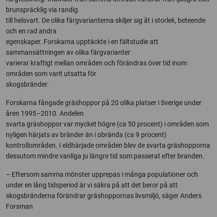
brunspräcklig via randig
till helsvart. De olika färgvarianterna skiljer sig åt i storlek, beteende
och en rad andra
egenskaper. Forskarna upptäckte i en fältstudie att
sammansättningen av olika färgvarianter
varierar kraftigt mellan områden och förändras över tid inom
områden som varit utsatta för
skogsbränder.
Forskarna fångade gräshoppor på 20 olika platser i Sverige under
åren 1995–2010. Andelen
svarta gräshoppor var mycket högre (ca 50 procent) i områden som
nyligen härjats av bränder än i obrända (ca 9 procent)
kontrollområden. I eldhärjade områden blev de svarta gräshopporna
dessutom mindre vanliga ju längre tid som passerat efter branden.
– Eftersom samma mönster upprepas i många populationer och
under en lång tidsperiod är vi säkra på att det beror på att
skogsbränderna förändrar gräshoppornas livsmiljö, säger Anders
Forsman