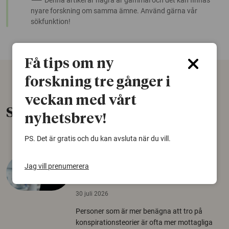
Denna artikel är några år gammal och det kan finnas
nyare forskning om samma ämne. Använd gärna vår
sökfunktion!
Få tips om ny
forskning tre gånger i
veckan med vårt
Senaste nytt
nyhetsbrev!
PS. Det är gratis och du kan avsluta när du vill.
Varför tror vissa på rysk
Jag vill prenumerera
desinformation?
30 juli 2026
Personer som är mer benägna att tro på
konspirationsteorier är ofta mer mottagliga