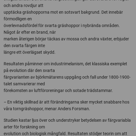
och andra rovdjur att
upptäcka gräshopporna mot en sotsvart bakgrund. Det innebär
förmodligen en
överlevnadsfördel för svarta gräshoppor i nybrända områden.
Något år efter en brand, när
marken återigen börjar täckas av mossa och andra växter, erbjuder
den svarta färgen inte
längre ett överlägset skydd.
Resultaten påminner om industrimelanism, det klassiska exemplet
på evolution där den svarta
färgvarianten av björkmätarens uppgång och fall under 1800-1900-
talet samvarierar med
förekomsten av luftföroreningar och sotade trädstammar.
– En viktig skillnad är att förändringarna sker mycket snabbare hos
våra torngräshoppor, menar Anders Forsman.
Studien kastar ljus över och understryker betydelsen av färgvariabla
arter för forskning om
evolution och biologisk mångfald. Resultaten stödjer teorin om att