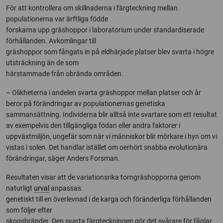
För att kontrollera om skillnaderna i färgteckning mellan
populationerna var ärftliga födde
forskarna upp gräshoppor i laboratorium under standardiserade
förhållanden. Avkomlingar till
gräshoppor som fångats in på eldhärjade platser blev svarta i högre
utsträckning än de som
härstammade från obrända områden.
– Olikheterna i andelen svarta gräshoppor mellan platser och år
beror på förändringar av populationernas genetiska
sammansättning. Individerna blir alltså inte svartare som ett resultat
av exempelvis den tillgängliga födan eller andra faktorer i
uppväxtmiljön, ungefär som när vi människor blir mörkare i hyn om vi
vistas i solen. Det handlar istället om oerhört snabba evolutionära
förändringar, säger Anders Forsman.
Resultaten visar att de variationsrika torngräshopporna genom
naturligt
urval
anpassas
genetiskt till en överlevnad i de karga och föränderliga förhållanden
som följer efter
skogsbränder. Den svarta färgteckningen gör det svårare för fåglar