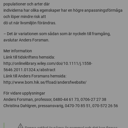
populationer och arter där
individerna har olika egenskaper har en högre anpassningsförmåga
och löper mindre risk att
dö ut när livsmiljön förändras.
– Det är variationen som sådan som är nyckeln till framgång,
avslutar Anders Forsman.
Mer information
Länk till tidskriftens hemsida:
http://onlinelibrary.wiley.com/doi/10.1111/j.1558-
5646.2011.01324.x/abstract
Länk till Anders Forsmans hemsida:
http://www.bom.hik.se/ffoad/andersfwebsite/
För vidare upplysningar
Anders Forsman, professor, 0480-44 61 73, 0706-27 27 38
Christina Dahlgren, pressansvarig, 0470-70 85 51, 070-572 26 56
warning