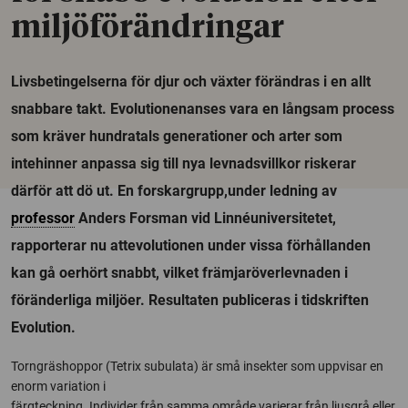
miljöförändringar
Livsbetingelserna för djur och växter förändras i en allt
snabbare takt. Evolutionenanses vara en långsam process
som kräver hundratals generationer och arter som
intehinner anpassa sig till nya levnadsvillkor riskerar
därför att dö ut. En forskargrupp,under ledning av
professor
Anders Forsman vid Linnéuniversitetet,
rapporterar nu attevolutionen under vissa förhållanden
kan gå oerhört snabbt, vilket främjaröverlevnaden i
föränderliga miljöer. Resultaten publiceras i tidskriften
Evolution.
Torngräshoppor (Tetrix subulata) är små insekter som uppvisar en
enorm variation i
färgteckning. Individer från samma område varierar från ljusgrå eller