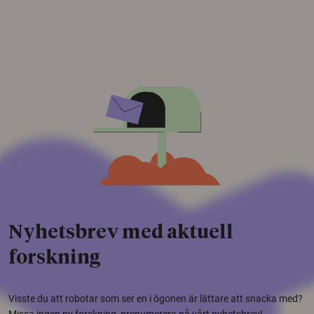
Nyhetsbrev med aktuell
forskning
Visste du att robotar som ser en i ögonen är lättare att snacka med?
Missa ingen ny forskning, prenumerera på vårt nyhetsbrev!