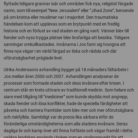
flyttade tidigare grannar isär och områden fick nya, religiöst färgade
namn, som till exempel ”New Jerusalem” eller ”Jihad Zone”, beroende
på om kristna eller muslimer var i majoritet. Den traumatiska
händelsen kom att upplevas som en brytpunkt med en fredlig
historia och en förlust av vad staden en gång varit. Vänner blev till
fiender och nyss trygga platser blev livsfarliga att besöka. Tidigare
sanningar omkullkastades. Invånarna i Jos fann sig tvungna att
finna nya vägar i en värld färgad av ilska och rädsla och där
oförutsägbarhet präglade livet.
Ulrika Anderssons avhandling bygger på 18 månaders fältarbete i
Jos mellan åren 2000 och 2007. Avhandlingen analyserar de
processer som formade staden och dess invånare efter krisen. I
centrum står en krets utövare av traditionell medicin. Som helare och
siare med tillgång till ”mediciner” som kunde skydda mot angrepp,
skada fiender och lösa konflikter, hade de speciella färdigheter att
påverka och hantera framtider som blev mer och mer oförutsägbara
och riskfyllda. Samtidigt var de precis lika sårbara inför de
föränderliga omständigheterna som alla stadens invånare. Deras
dagliga liv och kamp över att finna fotfäste och vägar framåt i detta
osäkra landskap används i boken som en utgångspunkt för att