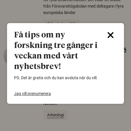
från Försvarshögskolan med deltagare i fyra
europeiska länder.
Säkerhetspolitik
Få tips om ny
forskning tre gånger i
Gammalt skinn var Sveriges
veckan med vårt
äldsta sko
nyhetsbrev!
22 juni 2026
PS. Det är gratis och du kan avsluta när du vill.
Det som arkeologer länge trodde var en
björnfäll visar sig vara delar av en 2000 år
gammal sko. Fyndet bär spår av romerskt
Jag vill prenumerera
skomode och beskrivs som mycket ovanligt i
Norden.
Arkeologi