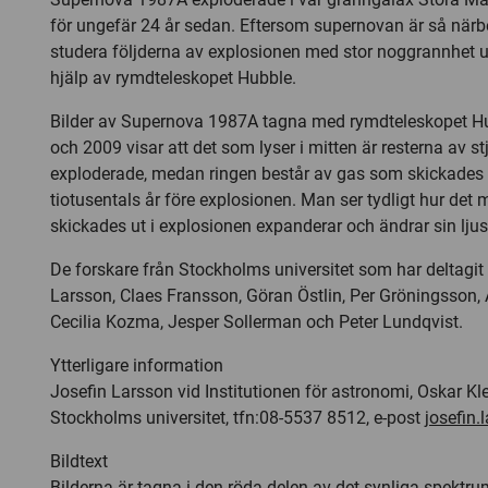
för ungefär 24 år sedan. Eftersom supernovan är så närb
studera följderna av explosionen med stor noggrannhet u
hjälp av rymdteleskopet Hubble.
Bilder av Supernova 1987A tagna med rymdteleskopet H
och 2009 visar att det som lyser i mitten är resterna av 
exploderade, medan ringen består av gas som skickades u
tiotusentals år före explosionen. Man ser tydligt hur det 
skickades ut i explosionen expanderar och ändrar sin lju
De forskare från Stockholms universitet som har deltagit i
Larsson, Claes Fransson, Göran Östlin, Per Gröningsson, 
Cecilia Kozma, Jesper Sollerman och Peter Lundqvist.
Ytterligare information
Josefin Larsson vid Institutionen för astronomi, Oskar Kle
Stockholms universitet, tfn:08-5537 8512, e-post
josefin.
Bildtext
Bilderna är tagna i den röda delen av det synliga spektru