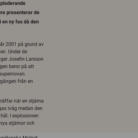
exploderande
ure presenterar de
i en ny fas då den
r år 2001 på grund av
nen. Under de
säger Josefin Larsson
ngen beror på att
 supernovan.
rgången från en
räffar när en stjärna
ngas iväg medan den
 hål. I explosionen
nya stjärnor och
agellanska Molnet