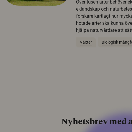
Över tusen arter behöver e
eklandskap och naturbetesma
forskare kartlagt hur mycke
hotade arter ska kunna öv
hjälpa naturvårdare att sätta
Växter
Biologisk mångf
Nyhetsbrev med a