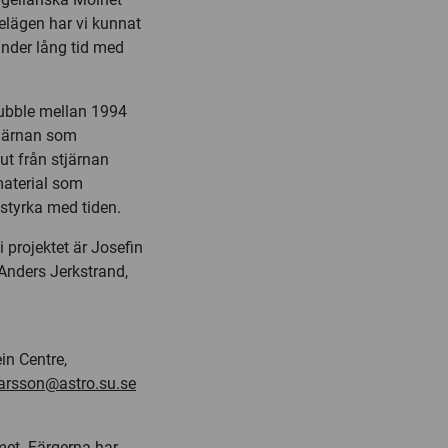
elägen har vi kunnat
nder lång tid med
ubble mellan 1994
stjärnan som
t från stjärnan
material som
sstyrka med tiden.
 projektet är Josefin
Anders Jerkstrand,
in Centre,
larsson@astro.su.se
met. Färgerna har