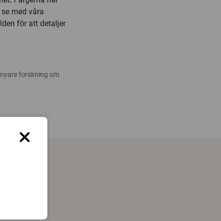
le se med våra
den för att detaljer
 nyare forskning om