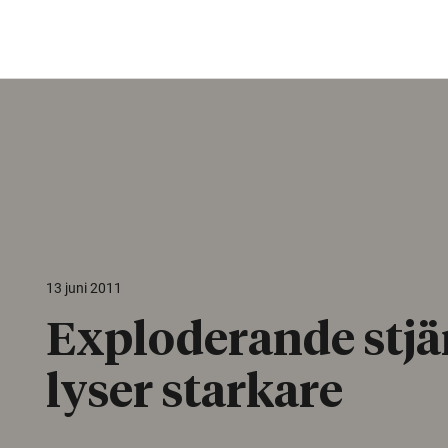
13 juni 2011
Exploderande stjä
lyser starkare