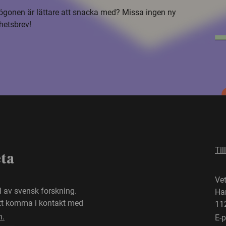
i ögonen är lättare att snacka med? Missa ingen ny
hetsbrev!
Til
eta
Ve
el av svensk forskning.
Ha
att komma i kontakt med
11
n.
E-