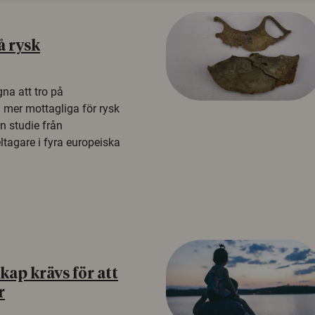
å rysk
na att tro på
a mer mottagliga för rysk
n studie från
tagare i fyra europeiska
ap krävs för att
r