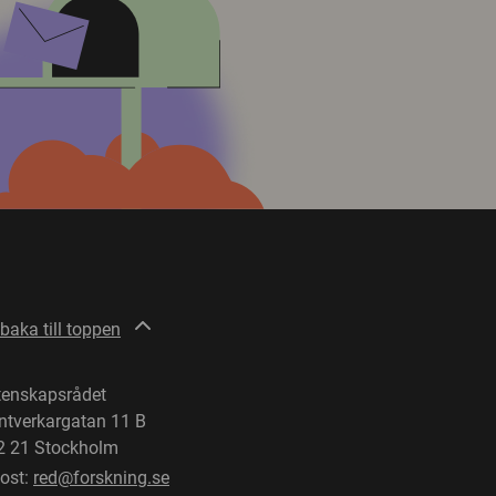
lbaka till toppen
tenskapsrådet
ntverkargatan 11 B
2 21 Stockholm
post:
red@forskning.se