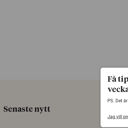
Få ti
vecka
PS. Det är
Senaste nytt
Jag vill p