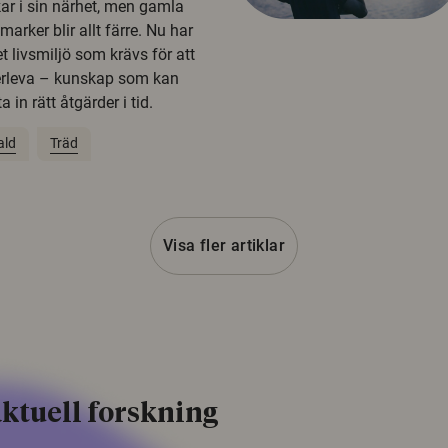
kar i sin närhet, men gamla
rker blir allt färre. Nu har
t livsmiljö som krävs för att
erleva – kunskap som kan
 in rätt åtgärder i tid.
ald
Träd
Visa fler artiklar
ktuell forskning