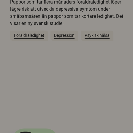
Pappor som tar flera månaders föräldraledighet löper
lägre risk att utveckla depressiva symtom under
småbarnsåren än pappor som tar kortare ledighet. Det
visar en ny svensk studie.
Föräldraledighet
Depression
Psykisk hälsa