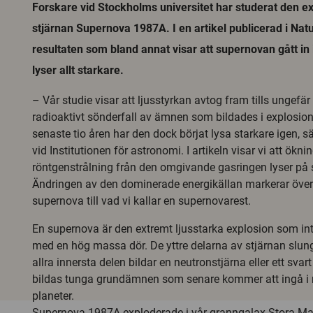
Forskare vid Stockholms universitet har studerat den 
stjärnan Supernova 1987A. I en artikel publicerad i Nat
resultaten som bland annat visar att supernovan gått in 
lyser allt starkare.
– Vår studie visar att ljusstyrkan avtog fram tills ungefä
radioaktivt sönderfall av ämnen som bildades i explosio
senaste tio åren har den dock börjat lysa starkare igen, 
vid Institutionen för astronomi. I artikeln visar vi att ökni
röntgenstrålning från den omgivande gasringen lyser på
Ändringen av den dominerade energikällan markerar öve
supernova till vad vi kallar en supernovarest.
En supernova är den extremt ljusstarka explosion som int
med en hög massa dör. De yttre delarna av stjärnan slu
allra innersta delen bildar en neutronstjärna eller ett svart
bildas tunga grundämnen som senare kommer att ingå i 
planeter.
Supernova 1987A exploderade i vår granngalax Stora M