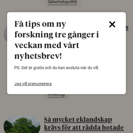
Säkerhetspolitik
Få tips om ny
Gammalt skinn var Sveriges
forskning tre gånger i
äldsta sko
veckan med vårt
22 juni 2026
nyhetsbrev!
Det som arkeologer länge trodde var en
björnfäll visar sig vara delar av en 2000 år
PS. Det är gratis och du kan avsluta när du vill.
gammal sko. Fyndet bär spår av romerskt
skomode och beskrivs som mycket ovanligt i
Norden.
Jag vill prenumerera
Arkeologi
Så mycket eklandskap
krävs för att rädda hotade