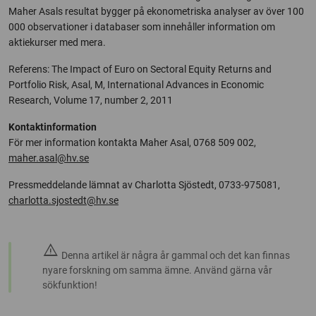
Maher Asals resultat bygger på ekonometriska analyser av över 100
000 observationer i databaser som innehåller information om
aktiekurser med mera.
Referens: The Impact of Euro on Sectoral Equity Returns and
Portfolio Risk, Asal, M, International Advances in Economic
Research, Volume 17, number 2, 2011
Kontaktinformation
För mer information kontakta Maher Asal, 0768 509 002,
maher.asal@hv.se
Pressmeddelande lämnat av Charlotta Sjöstedt, 0733-975081,
charlotta.sjostedt@hv.se
warning
Denna artikel är några år gammal och det kan finnas
nyare forskning om samma ämne. Använd gärna vår
sökfunktion!