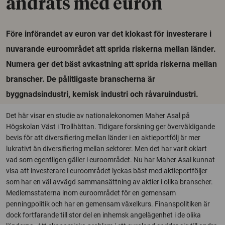
ändrats med euron
Före införandet av euron var det klokast för investerare i
nuvarande euroområdet att sprida riskerna mellan länder.
Numera ger det bäst avkastning att sprida riskerna mellan
branscher. De pålitligaste branscherna är
byggnadsindustri, kemisk industri och råvaruindustri.
Det här visar en studie av nationalekonomen Maher Asal på
Högskolan Väst i Trollhättan. Tidigare forskning ger överväldigande
bevis för att diversifiering mellan länder i en aktieportfölj är mer
lukrativt än diversifiering mellan sektorer. Men det har varit oklart
vad som egentligen gäller i euroområdet. Nu har Maher Asal kunnat
visa att investerare i euroområdet lyckas bäst med aktieportföljer
som har en väl avvägd sammansättning av aktier i olika branscher.
Medlemsstaterna inom euroområdet för en gemensam
penningpolitik och har en gemensam växelkurs. Finanspolitiken är
dock fortfarande till stor del en inhemsk angelägenhet i de olika