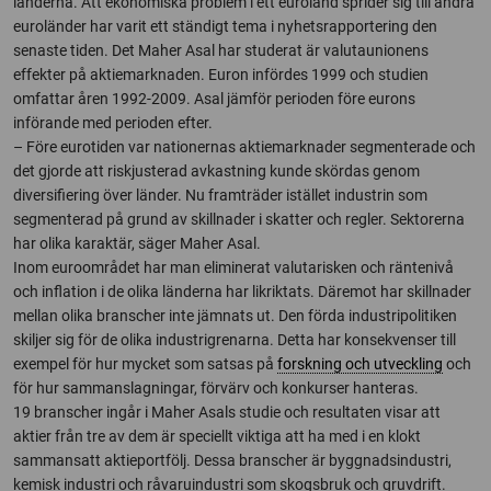
länderna. Att ekonomiska problem i ett euroland sprider sig till andra
euroländer har varit ett ständigt tema i nyhetsrapportering den
senaste tiden. Det Maher Asal har studerat är valutaunionens
effekter på aktiemarknaden. Euron infördes 1999 och studien
omfattar åren 1992-2009. Asal jämför perioden före eurons
införande med perioden efter.
– Före eurotiden var nationernas aktiemarknader segmenterade och
det gjorde att riskjusterad avkastning kunde skördas genom
diversifiering över länder. Nu framträder istället industrin som
segmenterad på grund av skillnader i skatter och regler. Sektorerna
har olika karaktär, säger Maher Asal.
Inom euroområdet har man eliminerat valutarisken och räntenivå
och inflation i de olika länderna har likriktats. Däremot har skillnader
mellan olika branscher inte jämnats ut. Den förda industripolitiken
skiljer sig för de olika industrigrenarna. Detta har konsekvenser till
exempel för hur mycket som satsas på
forskning och utveckling
och
för hur sammanslagningar, förvärv och konkurser hanteras.
19 branscher ingår i Maher Asals studie och resultaten visar att
aktier från tre av dem är speciellt viktiga att ha med i en klokt
sammansatt aktieportfölj. Dessa branscher är byggnadsindustri,
kemisk industri och råvaruindustri som skogsbruk och gruvdrift.