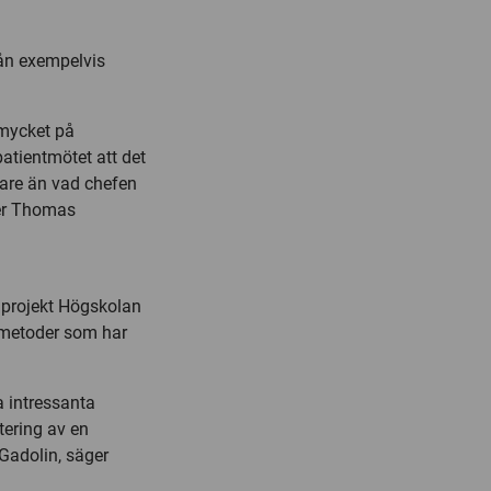
rån exempelvis
 mycket på
atientmötet att det
arare än vad chefen
ter Thomas
t projekt Högskolan
smetoder som har
a intressanta
tering av en
Gadolin, säger