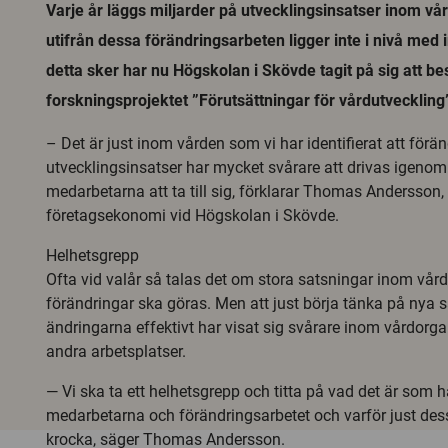
Varje år läggs miljarder på utvecklingsinsatser inom v
utifrån dessa förändringsarbeten ligger inte i nivå med 
detta sker har nu Högskolan i Skövde tagit på sig att b
forskningsprojektet ”Förutsättningar för vårdutveckling
– Det är just inom vården som vi har identifierat att för
utvecklingsinsatser har mycket svårare att drivas igenom
medarbetarna att ta till sig, förklarar Thomas Andersson,
företagsekonomi vid Högskolan i Skövde.
Helhetsgrepp
Ofta vid valår så talas det om stora satsningar inom vård
förändringar ska göras. Men att just börja tänka på nya sät
ändringarna effektivt har visat sig svårare inom vårdorg
andra arbetsplatser.
— Vi ska ta ett helhetsgrepp och titta på vad det är som
medarbetarna och förändringsarbetet och varför just dessa
krocka, säger Thomas Andersson.