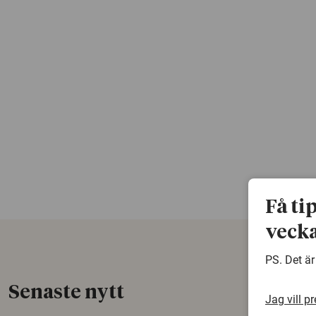
Få ti
vecka
PS. Det är
Senaste nytt
Jag vill p