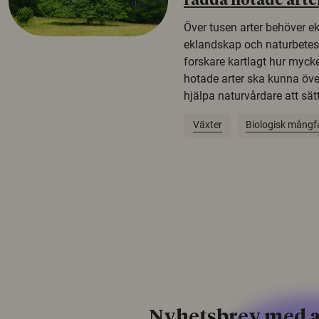
rädda hotade arte
Över tusen arter behöver e
eklandskap och naturbetesma
forskare kartlagt hur mycke
hotade arter ska kunna öv
hjälpa naturvårdare att sätta
Växter
Biologisk mångf
Nyhetsbrev med a