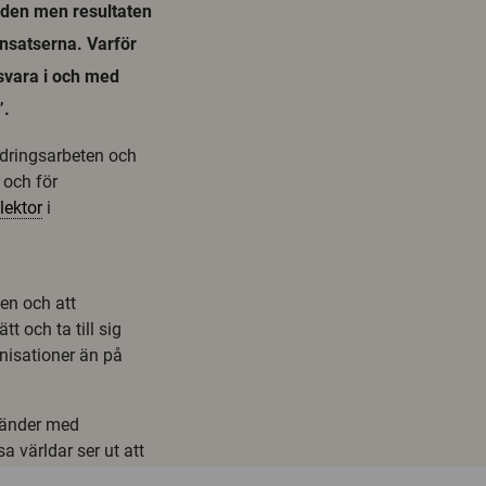
ården men resultaten
insatserna. Varför
esvara i och med
”.
ändringsarbeten och
 och för
lektor
i
en och att
t och ta till sig
anisationer än på
 händer med
 världar ser ut att