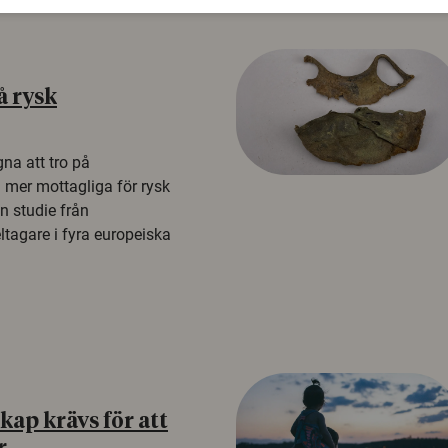
å rysk
na att tro på
a mer mottagliga för rysk
n studie från
tagare i fyra europeiska
ap krävs för att