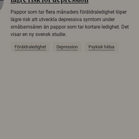
lägre risk för depression
Pappor som tar flera månaders föräldraledighet löper
lägre risk att utveckla depressiva symtom under
småbarnsåren än pappor som tar kortare ledighet. Det
visar en ny svensk studie.
Föräldraledighet
Depression
Psykisk hälsa