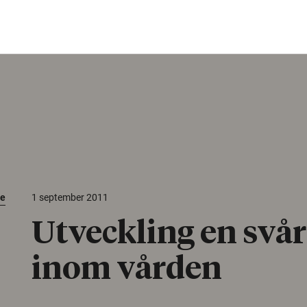
de
1 september 2011
Utveckling en svår
inom vården