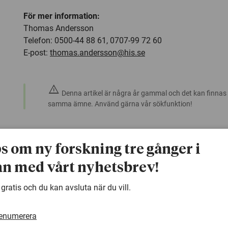
För mer information:
Thomas Andersson
Telefon: 0500-44 88 61, 0707-99 72 60
E-post:
thomas.andersson@his.se
warning
Denna artikel är några år gammal och det kan finnas
samma ämne. Använd gärna vår sökfunktion!
ps om ny forskning tre gånger i
n med vårt nyhetsbrev!
 gratis och du kan avsluta när du vill.
renumerera