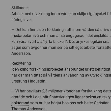
Skillnader
Arbete med utveckling inom vård kan skilja sig mycket f
näringslivet.
— Det kan finnas en förklaring i att inom vården så drivs
medarbetarnivå och man är så engagerad i det enskilda p
kan vara svårt att ”lyfta blicken”. Det är yrkeslogiken sn
säger som avgör hur man ser på sitt eget arbete, fortsät
Andersson.
Rekrytering
Idén kring forskningsprojektet är sprunget ur ett befintlig
har där man tittat på vårdens användning av utveckling
ursprung i industrin.
— Vi har beviljats 2,3 miljoner kronor att forska kring dett
område och i den här finansieringen ligger också en rekry
doktorand
som nu har börjat hos oss och heter Christian 
Thomas Andersson.