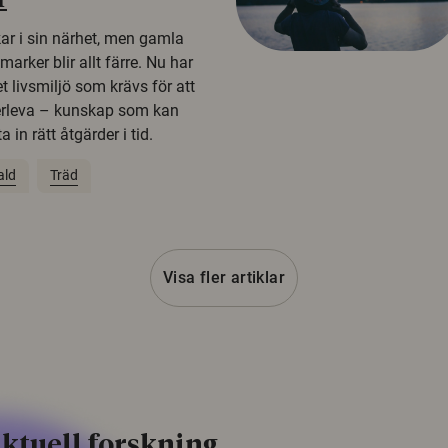
r
kar i sin närhet, men gamla
rker blir allt färre. Nu har
t livsmiljö som krävs för att
erleva – kunskap som kan
 in rätt åtgärder i tid.
ald
Träd
Visa fler artiklar
ktuell forskning