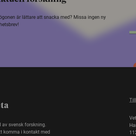
i ögonen är lättare att snacka med? Missa ingen ny
hetsbrev!
Til
eta
Ve
el av svensk forskning.
Ha
att komma i kontakt med
11