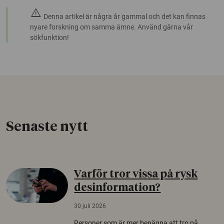
warning
Denna artikel är några år gammal och det kan finnas
nyare forskning om samma ämne. Använd gärna vår
sökfunktion!
Senaste nytt
Varför tror vissa på rysk
desinformation?
30 juli 2026
Personer som är mer benägna att tro på