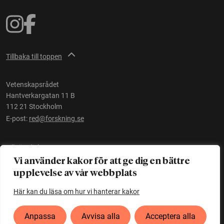
Tillbaka till toppen
Vetenskapsrådet
Hantverkargatan 11 B
112 21 Stockholm
E-post:
red@forskning.se
Tillgänglighet
Vi använder kakor för att ge dig en bättre
upplevelse av vår webbplats
Ett initiativ av
Vetenskapsrådet
Här kan du läsa om hur vi hanterar kakor
Anpassa
Avvisa alla
Acceptera alla