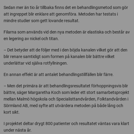
Sedan mer än tio år tillbaka finns det en behandlingsmetod som gör
att ingreppet blir enklare att genomföra. Metoden har testats i
mindre studier som gett lovande resultat.
Filarna som används vid den nya metoden är elastiska och består av
en legering av nickel och titan.
– Det betyder att de följer med i den böjda kanalen vilket gör att den
blir renare samtidigt som formen på kanalen blir bättre vilket
underlättar vid själva rotfyllningen.
En annan effekt är att antalet behandlingstillfällen blir färre.
– Men det primära är att behandlingsresultatet förhoppningsvis blir
bättre, säger Margaretha Koch som leder ett stort samarbetsprojekt
mellan Malmö högskola och Specialisttandvården, Folktandvården i
Sörmland AB, med syfte att utvärdera metoden på både lång och
kort sikt.
I projektet deltar drygt 800 patienter och resultatet väntas vara klart
under nästa år.