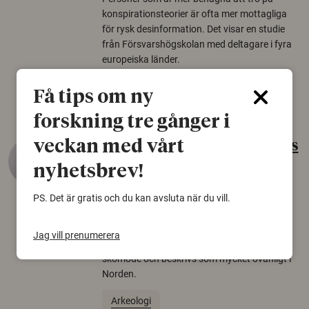
konspirationsteorier är ofta mer mottagliga
för rysk desinformation. Det visar en studie
från Försvarshögskolan med deltagare i fyra
europeiska länder.
Säkerhetspolitik
Få tips om ny
forskning tre gånger i
veckan med vårt
Gammalt skinn var Sveriges
äldsta sko
nyhetsbrev!
22 juni 2026
PS. Det är gratis och du kan avsluta när du vill.
Det som arkeologer länge trodde var en
björnfäll visar sig vara delar av en 2000 år
Jag vill prenumerera
gammal sko. Fyndet bär spår av romerskt
skomode och beskrivs som mycket ovanligt i
Norden.
Arkeologi