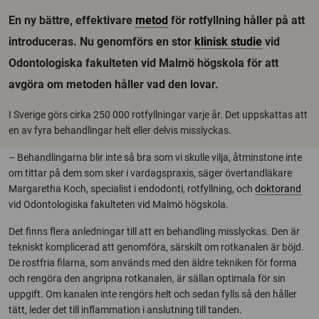
En ny bättre, effektivare
metod
för rotfyllning håller på att
introduceras. Nu genomförs en stor
klinisk studie
vid
Odontologiska fakulteten vid Malmö högskola för att
avgöra om metoden håller vad den lovar.
I Sverige görs cirka 250 000 rotfyllningar varje år. Det uppskattas att
en av fyra behandlingar helt eller delvis misslyckas.
– Behandlingarna blir inte så bra som vi skulle vilja, åtminstone inte
om tittar på dem som sker i vardagspraxis, säger övertandläkare
Margaretha Koch, specialist i endodonti, rotfyllning, och
doktorand
vid Odontologiska fakulteten vid Malmö högskola.
Det finns flera anledningar till att en behandling misslyckas. Den är
tekniskt komplicerad att genomföra, särskilt om rotkanalen är böjd.
De rostfria filarna, som används med den äldre tekniken för forma
och rengöra den angripna rotkanalen, är sällan optimala för sin
uppgift. Om kanalen inte rengörs helt och sedan fylls så den håller
tätt, leder det till inflammation i anslutning till tanden.