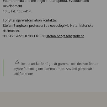
Eoandromeda and the origin of Ctenophora. Evolution and
Development
13:5, sid. 408—414.
För ytterligare information kontakta:
Stefan Bengtson, p
rofessor i paleozoologi vid Naturhistoriska
riksmuseet.
08-5195 4220,
0708 116 186
stefan.bengtson@nrm.se
warning
Denna artikel är några år gammal och det kan finnas
nyare forskning om samma ämne. Använd gärna vår
sökfunktion!