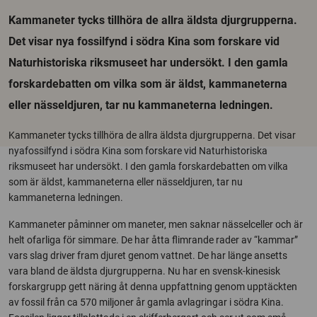
Kammaneter tycks tillhöra de allra äldsta djurgrupperna.
Det visar nya fossilfynd i södra Kina som forskare vid
Naturhistoriska riksmuseet har undersökt. I den gamla
forskardebatten om vilka som är äldst, kammaneterna
eller nässeldjuren, tar nu kammaneterna ledningen.
Kammaneter tycks tillhöra de allra äldsta djurgrupperna. Det visar
nya
fossilfynd i södra Kina som forskare vid Naturhistoriska
riksmuseet har
undersökt. I den gamla forskardebatten om vilka
som är äldst,
kammaneterna eller nässeldjuren, tar nu
kammaneterna ledningen.
Kammaneter påminner om maneter, men saknar nässelceller och är
helt
ofarliga för simmare. De har åtta flimrande rader av “kammar”
vars slag
driver fram djuret genom vattnet. De har länge ansetts
vara bland de
äldsta djurgrupperna. Nu har en svensk-kinesisk
forskargrupp gett näring
åt denna uppfattning genom upptäckten
av fossil från ca 570 miljoner år
gamla avlagringar i södra Kina.