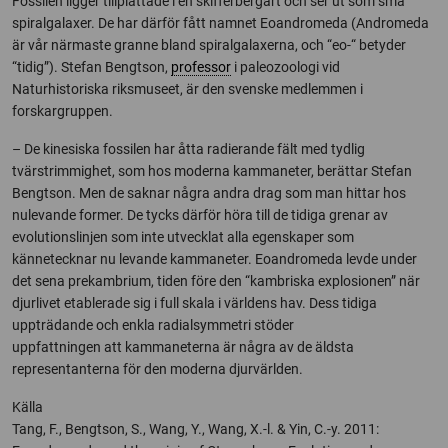
Fossilen ligger tillplattade i en skifferbergart och ser ut som små
spiralgalaxer. De har därför fått namnet Eoandromeda (Andromeda
är vår
närmaste granne bland spiralgalaxerna, och “eo-“ betyder
“tidig”). Stefan
Bengtson,
professor
i paleozoologi vid
Naturhistoriska riksmuseet, är den
svenske medlemmen i
forskargruppen.
– De kinesiska fossilen har åtta radierande fält med tydlig
tvärstrimmighet,
som hos moderna kammaneter, berättar Stefan
Bengtson. Men de saknar några andra drag som man hittar hos
nulevande former. De tycks
därför höra till de tidiga grenar av
evolutionslinjen som inte utvecklat alla
egenskaper som
kännetecknar nu levande kammaneter.
Eoandromeda levde under
det sena prekambrium, tiden före den
“kambriska explosionen” när
djurlivet etablerade sig i full skala i världens
hav. Dess tidiga
uppträdande och enkla radialsymmetri stöder
uppfattningen att kammaneterna är några av de äldsta
representanterna
för den moderna djurvärlden.
Källa
Tang, F., Bengtson, S., Wang, Y., Wang, X.-l. & Yin, C.-y. 2011: