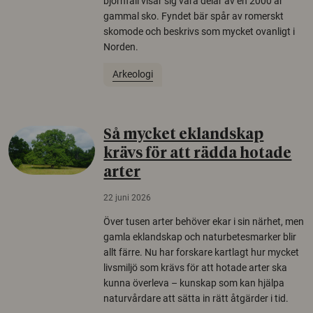
björnfäll visar sig vara delar av en 2000 år
gammal sko. Fyndet bär spår av romerskt
skomode och beskrivs som mycket ovanligt i
Norden.
Arkeologi
Så mycket eklandskap
krävs för att rädda hotade
arter
22 juni 2026
Över tusen arter behöver ekar i sin närhet, men
gamla eklandskap och naturbetesmarker blir
allt färre. Nu har forskare kartlagt hur mycket
livsmiljö som krävs för att hotade arter ska
kunna överleva – kunskap som kan hjälpa
naturvårdare att sätta in rätt åtgärder i tid.