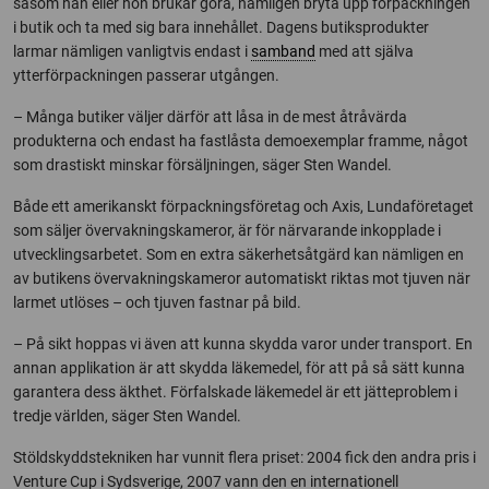
såsom han eller hon brukar göra, nämligen bryta upp förpackningen
i butik och ta med sig bara innehållet. Dagens butiksprodukter
larmar nämligen vanligtvis endast i
samband
med att själva
ytterförpackningen passerar utgången.
– Många butiker väljer därför att låsa in de mest åtråvärda
produkterna och endast ha fastlåsta demoexemplar framme, något
som drastiskt minskar försäljningen, säger Sten Wandel.
Både ett amerikanskt förpackningsföretag och Axis, Lundaföretaget
som säljer övervakningskameror, är för närvarande inkopplade i
utvecklingsarbetet. Som en extra säkerhetsåtgärd kan nämligen en
av butikens övervakningskameror automatiskt riktas mot tjuven när
larmet utlöses – och tjuven fastnar på bild.
– På sikt hoppas vi även att kunna skydda varor under transport. En
annan applikation är att skydda läkemedel, för att på så sätt kunna
garantera dess äkthet. Förfalskade läkemedel är ett jätteproblem i
tredje världen, säger Sten Wandel.
Stöldskyddstekniken har vunnit flera priset: 2004 fick den andra pris i
Venture Cup i Sydsverige, 2007 vann den en internationell