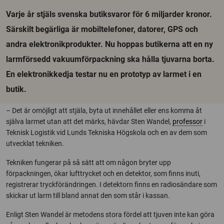
Varje år stjäls svenska butiksvaror för 6 miljarder kronor.
Särskilt begärliga är mobiltelefoner, datorer, GPS och
andra elektronikprodukter. Nu hoppas butikerna att en ny
larmförsedd vakuumförpackning ska hålla tjuvarna borta.
En elektronikkedja testar nu en prototyp av larmet i en
butik.
– Det är omöjligt att stjäla, byta ut innehållet eller ens komma åt
själva larmet utan att det märks, hävdar Sten Wandel,
professor
i
Teknisk Logistik vid Lunds Tekniska Högskola och en av dem som
utvecklat tekniken.
Tekniken fungerar på så sätt att om någon bryter upp
förpackningen, ökar lufttrycket och en detektor, som finns inuti,
registrerar tryckförändringen. I detektorn finns en radiosändare som
skickar ut larm till bland annat den som står i kassan.
Enligt Sten Wandel är metodens stora fördel att tjuven inte kan göra