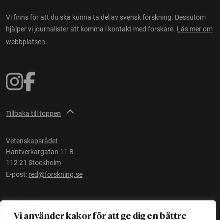
Vi finns för att du ska kunna ta del av svensk forskning. Dessutom
hjälper vi journalister att komma i kontakt med forskare.
Läs mer om
webbplatsen.
Tillbaka till toppen
Vetenskapsrådet
Hantverkargatan 11 B
112 21 Stockholm
E-post:
red@forskning.se
Tillgänglighet
Vi använder kakor för att ge dig en bättre