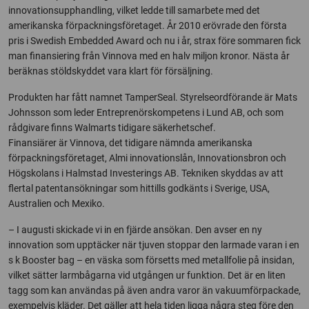
innovationsupphandling, vilket ledde till samarbete med det
amerikanska förpackningsföretaget. År 2010 erövrade den första
pris i Swedish Embedded Award och nu i år, strax före sommaren fick
man finansiering från Vinnova med en halv miljon kronor. Nästa år
beräknas stöldskyddet vara klart för försäljning.
Produkten har fått namnet TamperSeal. Styrelseordförande är Mats
Johnsson som leder Entreprenörskompetens i Lund AB, och som
rådgivare finns Walmarts tidigare säkerhetschef.
Finansiärer är Vinnova, det tidigare nämnda amerikanska
förpackningsföretaget, Almi innovationslån, Innovationsbron och
Högskolans i Halmstad Investerings AB. Tekniken skyddas av att
flertal patentansökningar som hittills godkänts i Sverige, USA,
Australien och Mexiko.
– I augusti skickade vi in en fjärde ansökan. Den avser en ny
innovation som upptäcker när tjuven stoppar den larmade varan i en
s k Booster bag – en väska som försetts med metallfolie på insidan,
vilket sätter larmbågarna vid utgången ur funktion. Det är en liten
tagg som kan användas på även andra varor än vakuumförpackade,
exempelvis kläder. Det gäller att hela tiden ligga några steg före den