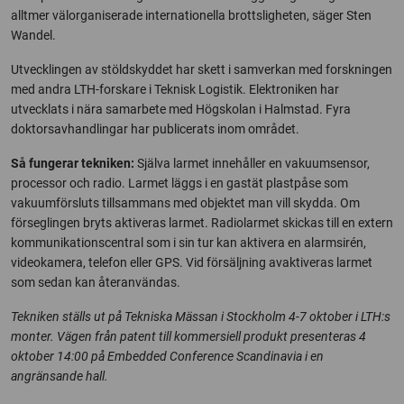
alltmer välorganiserade internationella brottsligheten, säger Sten
Wandel.
Utvecklingen av stöldskyddet har skett i samverkan med forskningen
med andra LTH-forskare i Teknisk Logistik. Elektroniken har
utvecklats i nära samarbete med Högskolan i Halmstad. Fyra
doktorsavhandlingar har publicerats inom området.
Så fungerar tekniken:
Själva larmet innehåller en vakuumsensor,
processor och radio. Larmet läggs i en gastät plastpåse som
vakuumförsluts tillsammans med objektet man vill skydda. Om
förseglingen bryts aktiveras larmet. Radiolarmet skickas till en extern
kommunikationscentral som i sin tur kan aktivera en alarmsirén,
videokamera, telefon eller GPS. Vid försäljning avaktiveras larmet
som sedan kan återanvändas.
Tekniken ställs ut på Tekniska Mässan i Stockholm 4-7 oktober i LTH:s
monter. Vägen från patent till kommersiell produkt presenteras 4
oktober 14:00 på Embedded Conference Scandinavia i en
angränsande hall.