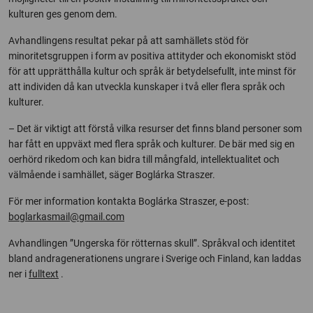
kulturen ges genom dem.
Avhandlingens resultat pekar på att samhällets stöd för
minoritetsgruppen i form av positiva attityder och ekonomiskt stöd
för att upprätthålla kultur och språk är betydelsefullt, inte minst för
att individen då kan utveckla kunskaper i två eller flera språk och
kulturer.
– Det är viktigt att förstå vilka resurser det finns bland personer som
har fått en uppväxt med flera språk och kulturer. De bär med sig en
oerhörd rikedom och kan bidra till mångfald, intellektualitet och
välmående i samhället, säger Boglárka Straszer.
För mer information kontakta Boglárka Straszer, e-post:
boglarkasmail@gmail.com
Avhandlingen ”Ungerska för rötternas skull”. Språkval och identitet
bland andragenerationens ungrare i Sverige och Finland, kan laddas
ner i
fulltext
.