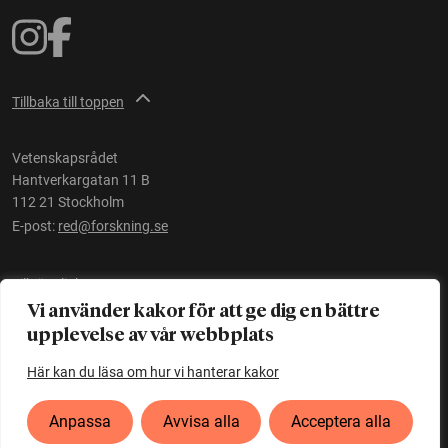
Tillbaka till toppen
Vetenskapsrådet
Hantverkargatan 11 B
112 21 Stockholm
E-post:
red@forskning.se
Tillgänglighet
Vi använder kakor för att ge dig en bättre
upplevelse av vår webbplats
Ett initiativ av
Vetenskapsrådet
Här kan du läsa om hur vi hanterar kakor
Anpassa
Avvisa alla
Acceptera alla