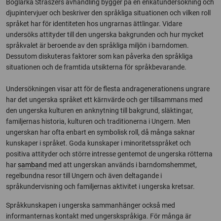
Boglárka Straszers avhandling bygger på en enkätundersökning och
djupintervjuer och beskriver den språkliga situationen och vilken roll
språket har för identiteten hos ungrarnas ättlingar. Vidare
undersöks attityder till den ungerska bakgrunden och hur mycket
språkvalet är beroende av den språkliga miljön i barndomen.
Dessutom diskuteras faktorer som kan påverka den språkliga
situationen och de framtida utsikterna för språkbevarande.
Undersökningen visar att för de flesta andragenerationens ungrare
har det ungerska språket ett kärnvärde och ger tillsammans med
den ungerska kulturen en anknytning till bakgrund, släktingar,
familjernas historia, kulturen och traditionerna i Ungern. Men
ungerskan har ofta enbart en symbolisk roll, då många saknar
kunskaper i språket. Goda kunskaper i minoritetsspråket och
positiva attityder och större intresse gentemot de ungerska rötterna
har
samband
med att ungerskan används i barndomshemmet,
regelbundna resor till Ungern och även deltagande i
språkundervisning och familjernas aktivitet i ungerska kretsar.
Språkkunskapen i ungerska sammanhänger också med
informanternas kontakt med ungerskspråkiga. För många är