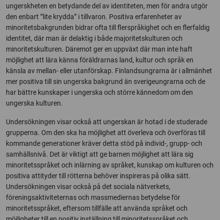
ungerskheten en betydande del av identiteten, men för andra utgör
den enbart ”lite krydda” i tillvaron. Positiva erfarenheter av
minoritetsbakgrunden bidrar ofta till flerspråkighet och en flerfaldig
identitet, där man är delaktig i både majoritetskulturen och
minoritetskulturen. Däremot ger en uppväxt där man inte haft
möjlighet att lära känna föräldrarnas land, kultur och språk en
känsla av mellan- eller utanförskap. Finlandsungrarna är i allmänhet
mer positiva till sin ungerska bakgrund än sverigeungrarna och de
har bättre kunskaper i ungerska och större kännedom om den
ungerska kulturen.
Undersökningen visar också att ungerskan är hotad i de studerade
grupperna. Om den ska ha möjlighet att överleva och överföras till
kommande generationer kräver detta stöd på individ-, grupp- och
samhällsnivå. Det är viktigt att ge barnen möjlighet att lära sig
minoritetsspråket och inlärning av språket, kunskap om kulturen och
positiva attityder till rötterna behöver inspireras på olika sätt.
Undersökningen visar också på det sociala nätverkets,
föreningsaktiviteternas och massmediernas betydelse för
minoritetsspråket, eftersom tillfälle att använda språket och
möjligheter till en positiv inställning till minoritetsspråket och