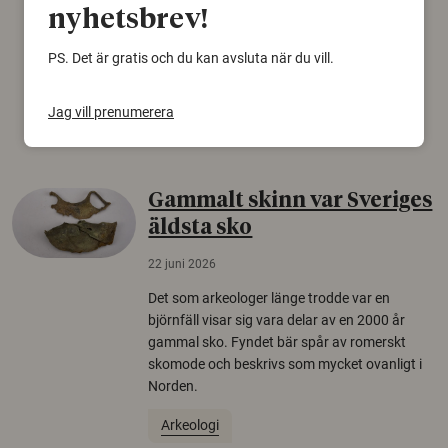
konspirationsteorier är ofta mer mottagliga
nyhetsbrev!
för rysk desinformation. Det visar en studie
från Försvarshögskolan med deltagare i fyra
PS. Det är gratis och du kan avsluta när du vill.
europeiska länder.
Jag vill prenumerera
Säkerhetspolitik
Gammalt skinn var Sveriges
äldsta sko
22 juni 2026
Det som arkeologer länge trodde var en
björnfäll visar sig vara delar av en 2000 år
gammal sko. Fyndet bär spår av romerskt
skomode och beskrivs som mycket ovanligt i
Norden.
Arkeologi