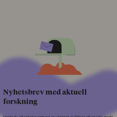
Nyhetsbrev med aktuell
forskning
Visste du att robotar som ser en i ögonen är lättare att snacka med?