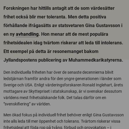
Forskningen har hittills antagit att de som värdesätter
frihet också blir mer toleranta. Men detta positiva
förhållande ifrågasätts av statsvetaren Gina Gustavsson i
en ny
avhandling
. Hon menar att de mest populära
frihetsidealen idag tvärtom riskerar att leda till intolerans.
Ett exempel på detta är resonemanget bakom
Jyllandspostens publicering av Muhammedkarikatyrerna.
Den individuella friheten har över de senaste decennierna blivit
ledstjärnan framför andra för den yngre generationen i länder som
Sverige och USA. Enligt värderingsforskaren Ronald Inglehart, årets
mottagare av Skyttepriset i statskunskap, är vi svenskar dessutom
världens mest frihetsälskande folk. Det talas därför om en
”svenskifiering” av världen.
Men ökad fokus på individuell frihet behöver enligt Gina Gustavsson
inte alls leda till mer öppenhet och tolerans. Tvärtom riskerar vissa
frihetsideal att föda rop på tvång, förbud och provokation – i