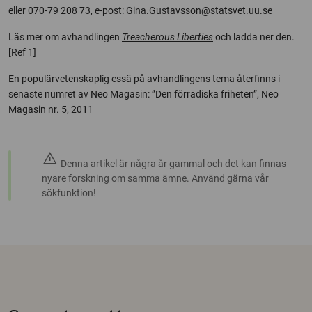
eller 070-79 208 73, e-post:
Gina.Gustavsson@statsvet.uu.se
Läs mer om avhandlingen
Treacherous Liberties
och ladda ner den.
[Ref 1]
En populärvetenskaplig essä på avhandlingens tema återfinns i
senaste numret av Neo Magasin: ”Den förrädiska friheten”, Neo
Magasin nr. 5, 2011
warning
Denna artikel är några år gammal och det kan finnas
nyare forskning om samma ämne. Använd gärna vår
sökfunktion!