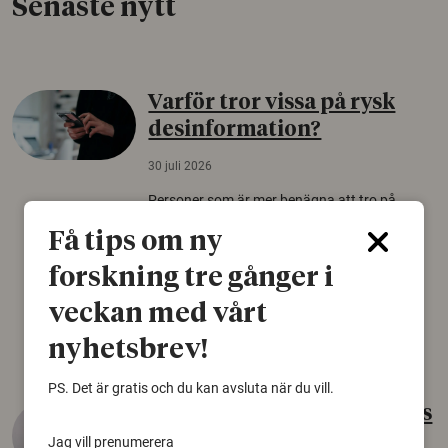
Senaste nytt
Varför tror vissa på rysk
desinformation?
30 juli 2026
Personer som är mer benägna att tro på
konspirationsteorier är ofta mer mottagliga
Få tips om ny
för rysk desinformation. Det visar en studie
från Försvarshögskolan med deltagare i fyra
forskning tre gånger i
europeiska länder.
veckan med vårt
Säkerhetspolitik
nyhetsbrev!
PS. Det är gratis och du kan avsluta när du vill.
Gammalt skinn var Sveriges
äldsta sko
Jag vill prenumerera