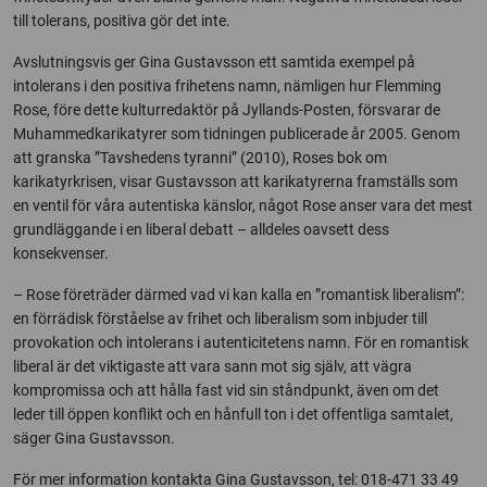
till tolerans, positiva gör det inte.
Avslutningsvis ger Gina Gustavsson ett samtida exempel på
intolerans i den positiva frihetens namn, nämligen hur Flemming
Rose, före dette kulturredaktör på Jyllands-Posten, försvarar de
Muhammedkarikatyrer som tidningen publicerade år 2005. Genom
att granska ”Tavshedens tyranni” (2010), Roses bok om
karikatyrkrisen, visar Gustavsson att karikatyrerna framställs som
en ventil för våra autentiska känslor, något Rose anser vara det mest
grundläggande i en liberal debatt – alldeles oavsett dess
konsekvenser.
– Rose företräder därmed vad vi kan kalla en ”romantisk liberalism”:
en förrädisk förståelse av frihet och liberalism som inbjuder till
provokation och intolerans i autenticitetens namn. För en romantisk
liberal är det viktigaste att vara sann mot sig själv, att vägra
kompromissa och att hålla fast vid sin ståndpunkt, även om det
leder till öppen konflikt och en hånfull ton i det offentliga samtalet,
säger Gina Gustavsson.
För mer information kontakta Gina Gustavsson, tel: 018-471 33 49