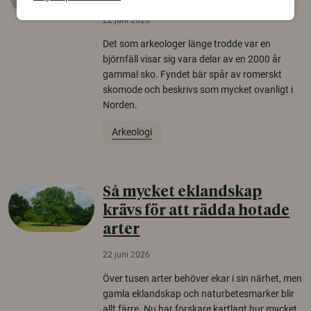
22 juni 2026
Det som arkeologer länge trodde var en
björnfäll visar sig vara delar av en 2000 år
gammal sko. Fyndet bär spår av romerskt
skomode och beskrivs som mycket ovanligt i
Norden.
Arkeologi
Så mycket eklandskap
krävs för att rädda hotade
arter
22 juni 2026
Över tusen arter behöver ekar i sin närhet, men
gamla eklandskap och naturbetesmarker blir
allt färre. Nu har forskare kartlagt hur mycket