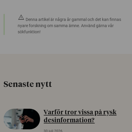
warning
Denna artikel är några år gammal och det kan finnas
nyare forskning om samma ämne. Använd gärna vår
sökfunktion!
Senaste nytt
Varför tror vissa på rysk
desinformation?
30 juli 2026