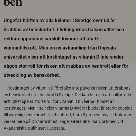
ben
Ungefär hälften av alla kvinnor i Sverige över 60 år
drabbas av benskörhet. I tidningarnas hälsospalter och
reklam uppmanas särskilt kvinnor att äta D-
vitamintillskott. Men en ny
avhandling
från Uppsala
universitet visar att kostintaget av vitamin D inte spelar
någon stor roll för risken att drabbas av benbrott eller för
utveckling av benskörhet.
– Kostintaget av vitamin D förefaller inte påverka risken att drabbas
av benskörhet eller benbrott i Sverige. Det kan bero på att solljus och
ärftlighet spelar större roll för vitamin D nivåerna i blodet än
kostintaget. Men inte heller vitamin D nivåer i blodet är starkt kopplat
till vare sig benskörhet eller benbrott, bara 3 procent av alla frakturer
verkar bero på D vitaminbrist, säger Greta Snellman, ortoped vid
Akademiska sjukhuset i Uppsala.