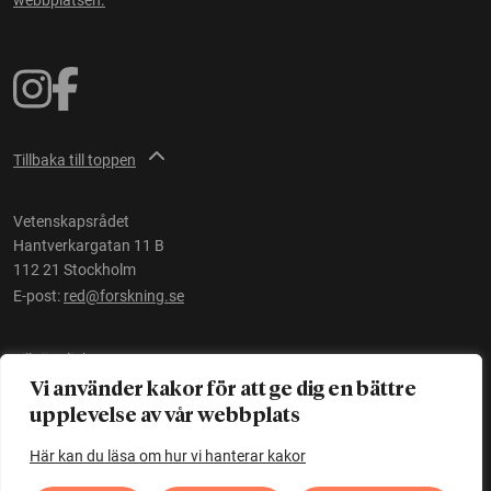
Tillbaka till toppen
Vetenskapsrådet
Hantverkargatan 11 B
112 21 Stockholm
E-post:
red@forskning.se
Tillgänglighet
Vi använder kakor för att ge dig en bättre
upplevelse av vår webbplats
Ett initiativ av
Vetenskapsrådet
Här kan du läsa om hur vi hanterar kakor