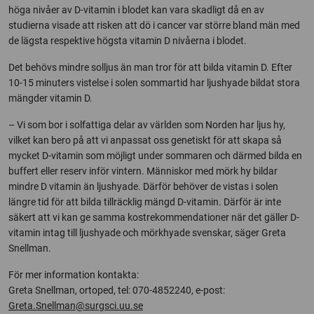
höga nivåer av D-vitamin i blodet kan vara skadligt då en av
studierna visade att risken att dö i cancer var större bland män med
de lägsta respektive högsta vitamin D nivåerna i blodet.
Det behövs mindre solljus än man tror för att bilda vitamin D. Efter
10-15 minuters vistelse i solen sommartid har ljushyade bildat stora
mängder vitamin D.
– Vi som bor i solfattiga delar av världen som Norden har ljus hy,
vilket kan bero på att vi anpassat oss genetiskt för att skapa så
mycket D-vitamin som möjligt under sommaren och därmed bilda en
buffert eller reserv inför vintern. Människor med mörk hy bildar
mindre D vitamin än ljushyade. Därför behöver de vistas i solen
längre tid för att bilda tillräcklig mängd D-vitamin. Därför är inte
säkert att vi kan ge samma kostrekommendationer när det gäller D-
vitamin intag till ljushyade och mörkhyade svenskar, säger Greta
Snellman.
För mer information kontakta:
Greta Snellman, ortoped, tel: 070-4852240, e-post:
Greta.Snellman@surgsci.uu.se