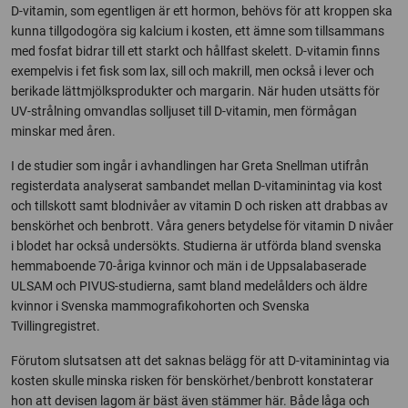
D-vitamin, som egentligen är ett hormon, behövs för att kroppen ska
kunna tillgodogöra sig kalcium i kosten, ett ämne som tillsammans
med fosfat bidrar till ett starkt och hållfast skelett. D-vitamin finns
exempelvis i fet fisk som lax, sill och makrill, men också i lever och
berikade lättmjölksprodukter och margarin. När huden utsätts för
UV-strålning omvandlas solljuset till D-vitamin, men förmågan
minskar med åren.
I de studier som ingår i avhandlingen har Greta Snellman utifrån
registerdata analyserat sambandet mellan D-vitaminintag via kost
och tillskott samt blodnivåer av vitamin D och risken att drabbas av
benskörhet och benbrott. Våra geners betydelse för vitamin D nivåer
i blodet har också undersökts. Studierna är utförda bland svenska
hemmaboende 70-åriga kvinnor och män i de Uppsalabaserade
ULSAM och PIVUS-studierna, samt bland medelålders och äldre
kvinnor i Svenska mammografikohorten och Svenska
Tvillingregistret.
Förutom slutsatsen att det saknas belägg för att D-vitaminintag via
kosten skulle minska risken för benskörhet/benbrott konstaterar
hon att devisen lagom är bäst även stämmer här. Både låga och