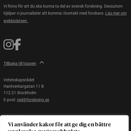
Vi finns för att du ska kunna ta del av svensk forskning. Dessutom
hjälper vi journalister att komma i kontakt med forskare.
Läs mer om
webbplatsen.
Tillbaka till toppen
Vetenskapsrådet
Hantverkargatan 11 B
112 21 Stockholm
E-post:
red@forskning.se
Tillgänglighet
Vi använder kakor för att ge dig en bättre