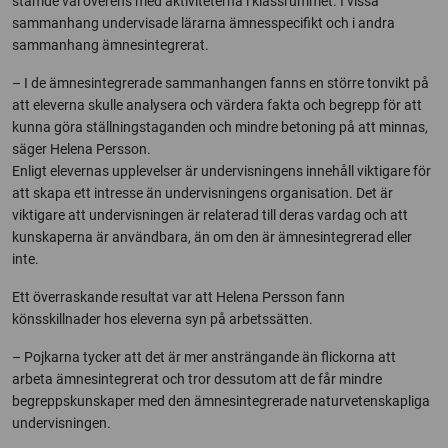
stämde väl överens med aktiviteterna i klassrummet. I vissa
sammanhang undervisade lärarna ämnesspecifikt och i andra
sammanhang ämnesintegrerat.
– I de ämnesintegrerade sammanhangen fanns en större tonvikt på
att eleverna skulle analysera och värdera fakta och begrepp för att
kunna göra ställningstaganden och mindre betoning på att minnas,
säger Helena Persson.
Enligt elevernas upplevelser är undervisningens innehåll viktigare för
att skapa ett intresse än undervisningens organisation. Det är
viktigare att undervisningen är relaterad till deras vardag och att
kunskaperna är användbara, än om den är ämnesintegrerad eller
inte.
Ett överraskande resultat var att Helena Persson fann
könsskillnader hos eleverna syn på arbetssätten.
– Pojkarna tycker att det är mer ansträngande än flickorna att
arbeta ämnesintegrerat och tror dessutom att de får mindre
begreppskunskaper med den ämnesintegrerade naturvetenskapliga
undervisningen.