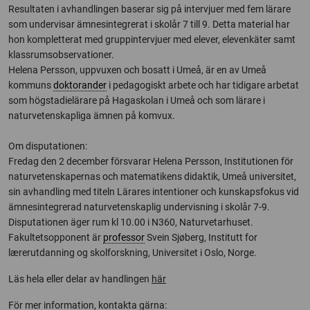
Resultaten i avhandlingen baserar sig på intervjuer med fem lärare
som undervisar ämnesintegrerat i skolår 7 till 9. Detta material har
hon kompletterat med gruppintervjuer med elever, elevenkäter samt
klassrumsobservationer.
Helena Persson, uppvuxen och bosatt i Umeå, är en av Umeå
kommuns
doktorander
i pedagogiskt arbete och har tidigare arbetat
som högstadielärare på Hagaskolan i Umeå och som lärare i
naturvetenskapliga ämnen på komvux.
Om disputationen:
Fredag den 2 december försvarar Helena Persson, Institutionen för
naturvetenskapernas och matematikens didaktik, Umeå universitet,
sin avhandling med titeln Lärares intentioner och kunskapsfokus vid
ämnesintegrerad naturvetenskaplig undervisning i skolår 7-9.
Disputationen äger rum kl 10.00 i N360, Naturvetarhuset.
Fakultetsopponent är
professor
Svein Sjøberg, Institutt for
lærerutdanning og skolforskning, Universitet i Oslo, Norge.
Läs hela eller delar av handlingen
här
För mer information, kontakta gärna: