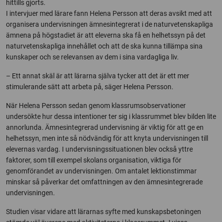
hittills gjorts.
I intervjuer med lärare fann Helena Persson att deras avsikt med att
organisera undervisningen ämnesintegrerat i de naturvetenskapliga
ämnena på högstadiet är att eleverna ska få en helhetssyn på det
naturvetenskapliga innehållet och att de ska kunna tillämpa sina
kunskaper och se relevansen av dem i sina vardagliga liv.
– Ett annat skäl är att lärarna själva tycker att det är ett mer
stimulerande sätt att arbeta på, säger Helena Persson.
När Helena Persson sedan genom klassrumsobservationer
undersökte hur dessa intentioner ter sig i klassrummet blev bilden lite
annorlunda. Ämnesintegrerad undervisning är viktig för att ge en
helhetssyn, men inte så nödvändig för att knyta undervisningen till
elevernas vardag. I undervisningssituationen blev också yttre
faktorer, som till exempel skolans organisation, viktiga för
genomförandet av undervisningen. Om antalet lektionstimmar
minskar så påverkar det omfattningen av den ämnesintegrerade
undervisningen.
Studien visar vidare att lärarnas syfte med kunskapsbetoningen