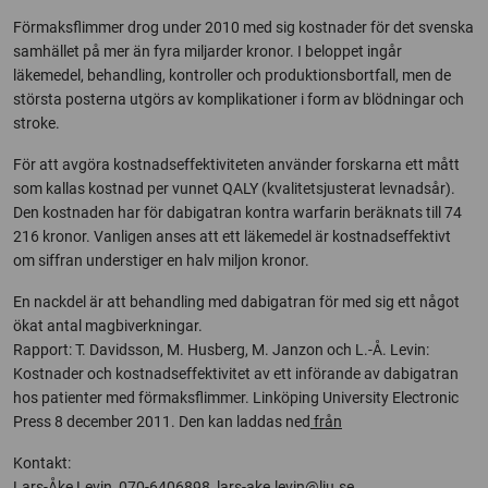
Förmaksflimmer drog under 2010 med sig kostnader för det svenska
samhället på mer än fyra miljarder kronor. I beloppet ingår
läkemedel, behandling, kontroller och produktionsbortfall, men de
största posterna utgörs av komplikationer i form av blödningar och
stroke.
För att avgöra kostnadseffektiviteten använder forskarna ett mått
som kallas kostnad per vunnet QALY (kvalitetsjusterat levnadsår).
Den kostnaden har för dabigatran kontra warfarin beräknats till 74
216 kronor. Vanligen anses att ett läkemedel är kostnadseffektivt
om siffran understiger en halv miljon kronor.
En nackdel är att behandling med dabigatran för med sig ett något
ökat antal magbiverkningar.
Rapport: T. Davidsson, M. Husberg, M. Janzon och L.-Å. Levin:
Kostnader och kostnadseffektivitet av ett införande av dabigatran
hos patienter med förmaksflimmer. Linköping University Electronic
Press 8 december 2011. Den kan laddas ned
från
Kontakt:
Lars-Åke Levin, 070-6406898,
lars-ake.levin@liu.se