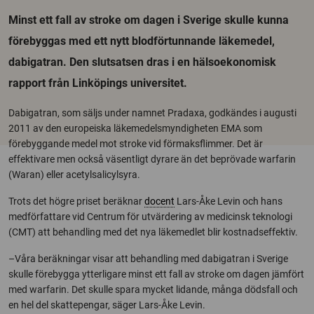
Minst ett fall av stroke om dagen i Sverige skulle kunna
förebyggas med ett nytt blodförtunnande läkemedel,
dabigatran. Den slutsatsen dras i en hälsoekonomisk
rapport från Linköpings universitet.
Dabigatran, som säljs under namnet Pradaxa, godkändes i augusti
2011 av den europeiska läkemedelsmyndigheten EMA som
förebyggande medel mot stroke vid förmaksflimmer. Det är
effektivare men också väsentligt dyrare än det beprövade warfarin
(Waran) eller acetylsalicylsyra.
Trots det högre priset beräknar
docent
Lars-Åke Levin och hans
medförfattare vid Centrum för utvärdering av medicinsk teknologi
(CMT) att behandling med det nya läkemedlet blir kostnadseffektiv.
–Våra beräkningar visar att behandling med dabigatran i Sverige
skulle förebygga ytterligare minst ett fall av stroke om dagen jämfört
med warfarin. Det skulle spara mycket lidande, många dödsfall och
en hel del skattepengar, säger Lars-Åke Levin.