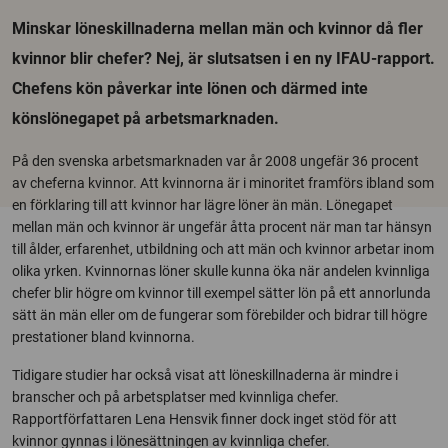
Minskar löneskillnaderna mellan män och kvinnor då fler
kvinnor blir chefer? Nej, är slutsatsen i en ny IFAU-rapport.
Chefens kön påverkar inte lönen och därmed inte
könslönegapet på arbetsmarknaden.
På den svenska arbetsmarknaden var år 2008 ungefär 36 procent
av cheferna kvinnor. Att kvinnorna är i minoritet framförs ibland som
en förklaring till att kvinnor har lägre löner än män. Lönegapet
mellan män och kvinnor är ungefär åtta procent när man tar hänsyn
till ålder, erfarenhet, utbildning och att män och kvinnor arbetar inom
olika yrken. Kvinnornas löner skulle kunna öka när andelen kvinnliga
chefer blir högre om kvinnor till exempel sätter lön på ett annorlunda
sätt än män eller om de fungerar som förebilder och bidrar till högre
prestationer bland kvinnorna.
Tidigare studier har också visat att löneskillnaderna är mindre i
branscher och på arbetsplatser med kvinnliga chefer.
Rapportförfattaren Lena Hensvik finner dock inget stöd för att
kvinnor gynnas i lönesättningen av kvinnliga chefer.