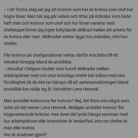
– I ett första steg ser jag att kvinnor som har en kvinna som chef har
högre löner. Men när jag går vidare och tittar på individer som både
haft män och kvinnor som chef och hur lönen varierar med
chefskapet finner jag ingen betydande skillnad mellan att arbeta för
en kvinna eller man. Skillnaden verkar ligga hos individen, inte hos
chefen.
Fler kvinnor på chefspositioner verkar därför inte bidra till ett
minskat lönegap bland de anställda.
– Resultat i tidigare studier som funnit skillnader mellan
arbetsplatser med och utan kvinnliga chefer bör tolkas med viss
försiktighet då de inte tar hänsyn till att sammansättningen bland
anställda kan skilja sig åt, fortsätter Lena Hensvik.
Men anställer kvinnorna fler kvinnor? Nej, det finns inte något som
tyder på det menar Lena Hensvik. Möjligen anställer kvinnor fler
högpresterande kvinnor, men även det tycks hänga samman med
hur arbetsplatsen eller branschen är beskaffad, inte om chefen är
man eller kvinna.
Hur är analysen gjord?