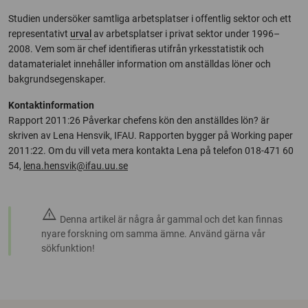
Studien undersöker samtliga arbetsplatser i offentlig sektor och ett
represen­tativt
urval
av arbetsplatser i privat sektor under 1996–
2008. Vem som är chef identifieras utifrån yrkesstatistik och
datamaterialet innehåller information om anställdas löner och
bakgrundsegenskaper.
Kontaktinformation
Rapport 2011:26 Påverkar chefens kön den anställdes lön? är
skriven av Lena Hensvik, IFAU. Rapporten bygger på Working paper
2011:22. Om du vill veta mera kontakta Lena på telefon 018-471 60
54,
lena.hensvik@ifau.uu.se
warning
Denna artikel är några år gammal och det kan finnas
nyare forskning om samma ämne. Använd gärna vår
sökfunktion!