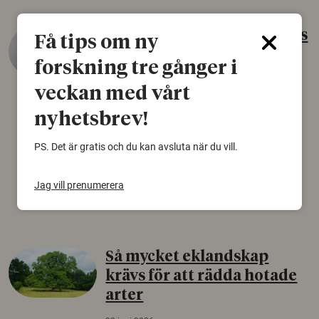
Gammalt skinn var Sveriges
Få tips om ny
äldsta sko
forskning tre gånger i
22 juni 2026
veckan med vårt
Det som arkeologer länge trodde var en
nyhetsbrev!
björnfäll visar sig vara delar av en 2000 år
gammal sko. Fyndet bär spår av romerskt
PS. Det är gratis och du kan avsluta när du vill.
skomode och beskrivs som mycket ovanligt i
Norden.
Jag vill prenumerera
Arkeologi
Så mycket eklandskap
krävs för att rädda hotade
arter