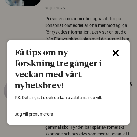
30 juli 2026
Personer som är mer benägna att tro på
konspirationsteorier är ofta mer mottagliga
för rysk desinformation. Det visar en studie
från Försvarshögskolan med deltagare i fyra
europeiska länder.
Få tips om ny
Säkerhetspolitik
forskning tre gånger i
veckan med vårt
Gammalt skinn var Sveriges
nyhetsbrev!
äldsta sko
PS. Det är gratis och du kan avsluta när du vill.
22 juni 2026
Det som arkeologer länge trodde var en
Jag vill prenumerera
björnfäll visar sig vara delar av en 2000 år
gammal sko. Fyndet bär spår av romerskt
skomode och beskrivs som mycket ovanligt i