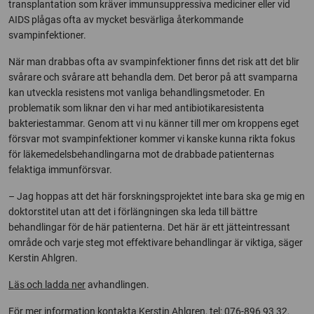
transplantation som kräver immunsuppressiva mediciner eller vid
AIDS plågas ofta av mycket besvärliga återkommande
svampinfektioner.
När man drabbas ofta av svampinfektioner finns det risk att det blir
svårare och svårare att behandla dem. Det beror på att svamparna
kan utveckla resistens mot vanliga behandlingsmetoder. En
problematik som liknar den vi har med antibiotikaresistenta
bakteriestammar. Genom att vi nu känner till mer om kroppens eget
försvar mot svampinfektioner kommer vi kanske kunna rikta fokus
för läkemedelsbehandlingarna mot de drabbade patienternas
felaktiga immunförsvar.
– Jag hoppas att det här forskningsprojektet inte bara ska ge mig en
doktorstitel utan att det i förlängningen ska leda till bättre
behandlingar för de här patienterna. Det här är ett jätteintressant
område och varje steg mot effektivare behandlingar är viktiga, säger
Kerstin Ahlgren.
Läs och ladda ner
avhandlingen.
För mer information kontakta Kerstin Ahlgren, tel: 076-896 93 32,