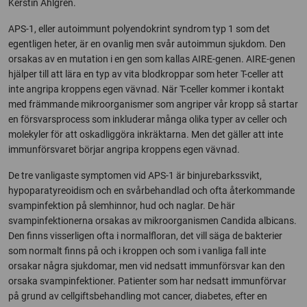
Kerstin Ahlgren.
APS-1, eller autoimmunt polyendokrint syndrom typ 1 som det
egentligen heter, är en ovanlig men svår autoimmun sjukdom. Den
orsakas av en mutation i en gen som kallas AIRE-genen. AIRE-genen
hjälper till att lära en typ av vita blodkroppar som heter T-celler att
inte angripa kroppens egen vävnad. När T-celler kommer i kontakt
med främmande mikroorganismer som angriper vår kropp så startar
en försvarsprocess som inkluderar många olika typer av celler och
molekyler för att oskadliggöra inkräktarna. Men det gäller att inte
immunförsvaret börjar angripa kroppens egen vävnad.
De tre vanligaste symptomen vid APS-1 är binjurebarkssvikt,
hypoparatyreoidism och en svårbehandlad och ofta återkommande
svampinfektion på slemhinnor, hud och naglar. De här
svampinfektionerna orsakas av mikroorganismen Candida albicans.
Den finns visserligen ofta i normalfloran, det vill säga de bakterier
som normalt finns på och i kroppen och som i vanliga fall inte
orsakar några sjukdomar, men vid nedsatt immunförsvar kan den
orsaka svampinfektioner. Patienter som har nedsatt immunförvar
på grund av cellgiftsbehandling mot cancer, diabetes, efter en