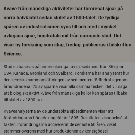
Kväve från mänskliga aktiviteter har förorenat sjöar på
norra halvklotet sedan slutet av 1800-talet. De tydliga
spåren av industrialismen syns till och med i mycket
avlägsna sjöar, hundratals mil från närmaste stad. Det
visar ny forskning som idag, fredag, publiceras i tidskriften
Science.
Studien baseras på undersökningar av sjösediment från 36 sjöar i
USA, Kanada, Grönland och Svalbard. Forskarna har analyserat hur
den kemiska sammansättningen av sedimenten förändrats genom
århundradena. 25 av sjöarna visar alla samma tecken, det vill säga
att biologiskt aktivt kväve från mänskliga källor kan spåras tillbaka
till slutet av 1800-talet.
Kväveanalyserna av de undersökta sjösedimenten visar att
förändringarna började ungefär år 1895. Resultaten visar också att
takten i förändringarna accelererat de senaste 60 åren, vilket
stämmer överens med hur produktionen av konstgödsel