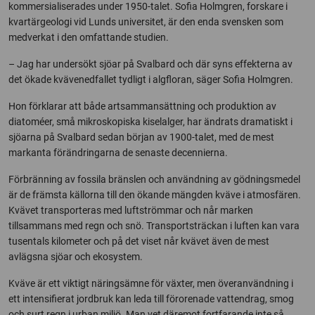
kommersialiserades under 1950-talet. Sofia Holmgren, forskare i
kvartärgeologi vid Lunds universitet, är den enda svensken som
medverkat i den omfattande studien.
– Jag har undersökt sjöar på Svalbard och där syns effekterna av
det ökade kvävenedfallet tydligt i algfloran, säger Sofia Holmgren.
Hon förklarar att både artsammansättning och produktion av
diatoméer, små mikroskopiska kiselalger, har ändrats dramatiskt i
sjöarna på Svalbard sedan början av 1900-talet, med de mest
markanta förändringarna de senaste decennierna.
Förbränning av fossila bränslen och användning av gödningsmedel
är de främsta källorna till den ökande mängden kväve i atmosfären.
Kvävet transporteras med luftströmmar och når marken
tillsammans med regn och snö. Transportsträckan i luften kan vara
tusentals kilometer och på det viset når kvävet även de mest
avlägsna sjöar och ekosystem.
Kväve är ett viktigt näringsämne för växter, men överanvändning i
ett intensifierat jordbruk kan leda till förorenade vattendrag, smog
och surt regn i urban miljö. Man vet däremot fortfarande inte så