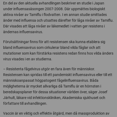
En del av den aktuella avhandlingen beskriver en studie i Japan
under influensasäsongen 2007-2008. Där uppmättes biologiskt
aktiva nivåer av Tamiflu i flodvatten. I en annan studie smittades
änder med influensa och utsattes därefter för låga nivåer av Tamiflu.
Där visades att låga nivåer av läkemedlet i vatten ger resistens i
ändernas influensavirus.
Förutsättningar finns för att resistensen ska kunna etablera sig
bland influensavirus som cirkulerar bland vilda fåglar och att
mutationer som kan förstärka resistens redan finns hos vilda änders
virus visades i en av studierna.
– Resistenta fågelvirus utgör en fara även för människor.
Resistensen kan spridas till ett pandemiskt influensavirus eller till ett
människoanpassat högpatogent fågelinfluensavirus. Båda
möjligheterna är mycket allvarliga då Tamiflu är en hörnsten i
beredskapsplaner för dessa situationer världen över, säger Josef
Järhult, läkare vid infektionskliniken, Akademiska sjukhuset och
författare till avhandlingen.
Vaccin är en viktig och effektiv åtgärd, men då massproduktion av