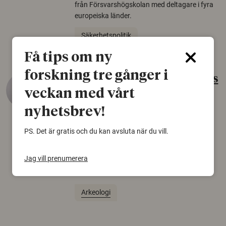
från Försvarshögskolan med deltagare i fyra
europeiska länder.
Säkerhetspolitik
Få tips om ny
forskning tre gånger i
Gammalt skinn var Sveriges
veckan med vårt
äldsta sko
nyhetsbrev!
22 juni 2026
Det som arkeologer länge trodde var en
PS. Det är gratis och du kan avsluta när du vill.
björnfäll visar sig vara delar av en 2000 år
gammal sko. Fyndet bär spår av romerskt
Jag vill prenumerera
skomode och beskrivs som mycket ovanligt i
Norden.
Arkeologi