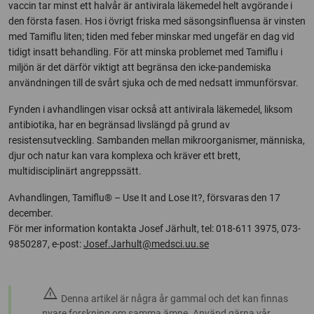
vaccin tar minst ett halvår är antivirala läkemedel helt avgörande i
den första fasen. Hos i övrigt friska med säsongsinfluensa är vinsten
med Tamiflu liten; tiden med feber minskar med ungefär en dag vid
tidigt insatt behandling. För att minska problemet med Tamiflu i
miljön är det därför viktigt att begränsa den icke-pandemiska
användningen till de svårt sjuka och de med nedsatt immunförsvar.
Fynden i avhandlingen visar också att antivirala läkemedel, liksom
antibiotika, har en begränsad livslängd på grund av
resistensutveckling. Sambanden mellan mikroorganismer, människa,
djur och natur kan vara komplexa och kräver ett brett,
multidisciplinärt angreppssätt.
Avhandlingen, Tamiflu® – Use It and Lose It?, försvaras den 17
december.
För mer information kontakta Josef Järhult, tel: 018-611 3975, 073-
9850287, e-post:
Josef.Jarhult@medsci.uu.se
warning
Denna artikel är några år gammal och det kan finnas
nyare forskning om samma ämne. Använd gärna vår