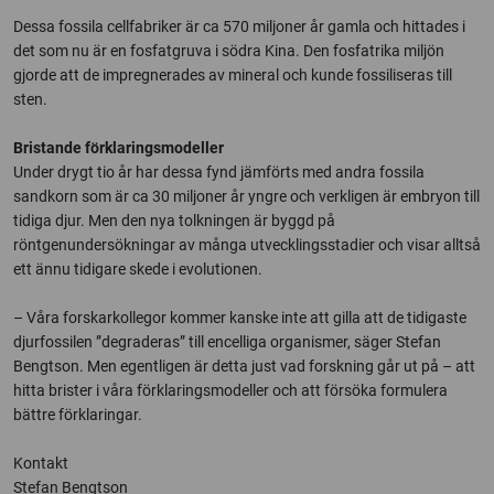
Dessa fossila cellfabriker är ca 570 miljoner år gamla och hittades i
det som nu är en fosfatgruva i södra Kina. Den fosfatrika miljön
gjorde att de impregnerades av mineral och kunde fossiliseras till
sten.
Bristande förklaringsmodeller
Under drygt tio år har dessa fynd jämförts med andra fossila
sandkorn som är ca 30 miljoner år yngre och verkligen är embryon till
tidiga djur. Men den nya tolkningen är byggd på
röntgenundersökningar av många utvecklingsstadier och visar alltså
ett ännu tidigare skede i evolutionen.
– Våra forskarkollegor kommer kanske inte att gilla att de tidigaste
djurfossilen ”degraderas” till encelliga organismer, säger Stefan
Bengtson. Men egentligen är detta just vad forskning går ut på – att
hitta brister i våra förklaringsmodeller och att försöka formulera
bättre förklaringar.
Kontakt
Stefan Bengtson