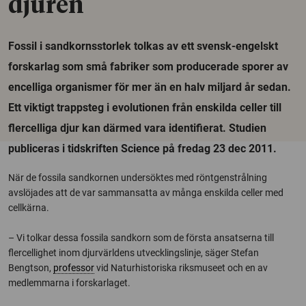
djuren
Fossil i sandkornsstorlek tolkas av ett svensk-engelskt
forskarlag som små fabriker som producerade sporer av
encelliga organismer för mer än en halv miljard år sedan.
Ett viktigt trappsteg i evolutionen från enskilda celler till
flercelliga djur kan därmed vara identifierat. Studien
publiceras i tidskriften Science på fredag 23 dec 2011.
När de fossila sandkornen undersöktes med röntgenstrålning
avslöjades att de var sammansatta av många enskilda celler med
cellkärna.
– Vi tolkar dessa fossila sandkorn som de första ansatserna till
flercellighet inom djurvärldens utvecklingslinje, säger Stefan
Bengtson,
professor
vid Naturhistoriska riksmuseet och en av
medlemmarna i forskarlaget.