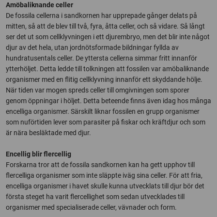
Amöbaliknande celler
De fossila cellerna i sandkornen har upprepade gånger delats på
mitten, så att de blev till två, fyra, åtta celler, och så vidare. Så långt
ser det ut som cellklyvningen i ett djurembryo, men det blir inte något
djur av det hela, utan jordnötsformade bildningar fyllda av
hundratusentals celler. De yttersta cellerna simmar fritt innanför
ytterhöljet. Detta ledde till tolkningen att fossilen var amöbaliknande
organismer med en flitig cellklyvning innanför ett skyddande hölje.
När tiden var mogen spreds celler till omgivningen som sporer
genom öppningar i höljet. Detta beteende finns även idag hos många
encelliga organismer. Särskilt liknar fossilen en grupp organismer
som nuförtiden lever som parasiter på fiskar och kräftdjur och som
är nära besläktade med djur.
Encellig blir flercellig
Forskarna tror att de fossila sandkornen kan ha gett upphov till
flercelliga organismer som inte släppte iväg sina celler. För att fria,
encelliga organismer i havet skulle kunna utvecklats till djur bör det
första steget ha varit flercellighet som sedan utvecklades till
organismer med specialiserade celler, vävnader och form.