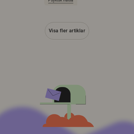
Psykisk hälsa
Visa fler artiklar