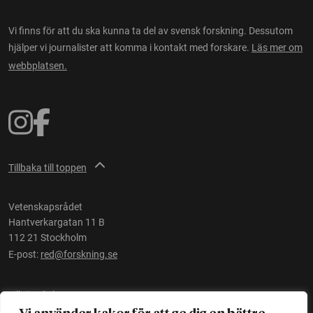
Vi finns för att du ska kunna ta del av svensk forskning. Dessutom
hjälper vi journalister att komma i kontakt med forskare.
Läs mer om
webbplatsen.
Tillbaka till toppen
Vetenskapsrådet
Hantverkargatan 11 B
112 21 Stockholm
E-post:
red@forskning.se
Tillgänglighet